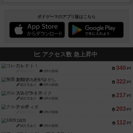
ボドゲーマのアプリ版はこちら
アクセス数 急上昇中
コレクト！
340
PT
紹介文なし
1件の投稿
無限まちがいさがし
322
PT
紹介文あり
2件の投稿
ガルフストライク
217
PT
紹介文あり
1件の投稿
クルティボ
203
PT
紹介文なし
1件の投稿
1809
112
PT
紹介文あり
1件の投稿