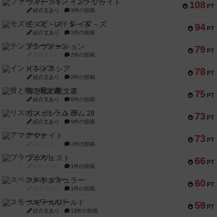
ファースト・イン・フライト
108
PT
紹介文あり
3件の投稿
モズビ－ズ・レイダ－ズ
94
PT
紹介文あり
1件の投稿
テンプテーション
79
PT
紹介文なし
2件の投稿
インドネシア
78
PT
紹介文あり
2件の投稿
宵と暁の呪文書
75
PT
紹介文あり
8件の投稿
リスボン・トラム 28
73
PT
紹介文あり
9件の投稿
アマナイト
73
PT
紹介文なし
1件の投稿
ブラヴェスト
66
PT
紹介文なし
1件の投稿
スペクタキュラー
60
PT
紹介文なし
1件の投稿
スモールワールド
59
PT
紹介文あり
13件の投稿