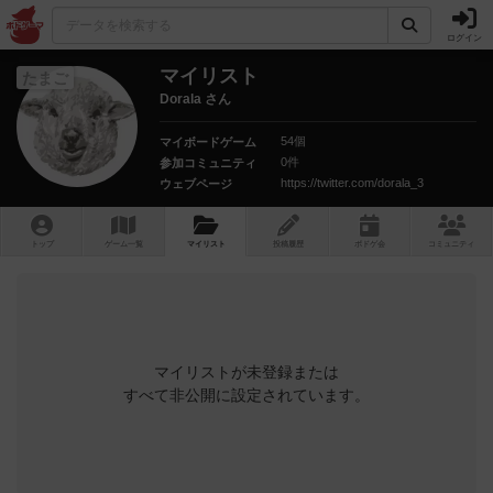
ログイン
マイリスト
たまご
Dorala さん
54個
マイボードゲーム
0件
参加コミュニティ
https://twitter.com/dorala_3
ウェブページ
トップ
ゲーム一覧
マイリスト
投稿履歴
ボ
ドゲ
会
コミュニティ
マイリストが未登録または
すべて非公開に設定されています。