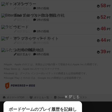
ギャンブラー
58
PT
紹介文なし
2件の投稿
Bitter End ブタペスト救出作戦
52
PT
紹介文なし
1件の投稿
ラピード
46
PT
紹介文なし
1件の投稿
ザ・フラッフィー・ライト
44
PT
紹介文なし
0件の投稿
ふたつの城の物語
39
PT
紹介文あり
6件の投稿
※Apple、Apple のロゴ は、米国および他の国々で登録されたApple Inc.の商標です。
※App Store は、Apple Inc.のサービスマークです。
※Android は、グーグル インコーポレイテッドの商標または登録商標です。
※Google Play とそのロゴは、Google Inc.の商標または登録商標です。
閉じる
ボドゲーマTOP
ボドとも一覧
Dorala
マイリスト
ボドゲーマTOP
ボードゲームのプレイ履歴を記録し