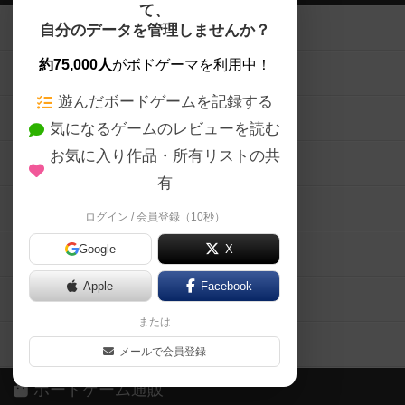
て、
ボードゲームを検索する
自分のデータを管理しませんか？
約75,000人
がボドゲーマを利用中！
ボードゲームの新着レビュー
遊んだボードゲームを記録する
ボードゲーム会情報
気になるゲームのレビューを読む
お気に入り作品・所有リストの共
メカニクス特集
有
掲示板・トピックス
ログイン / 会員登録（10秒）
Google
X
ボドとも・会員一覧
Apple
Facebook
ボードゲーム業界コラム
または
ボドゲーマご利用案内
メールで会員登録
ボードゲーム通販