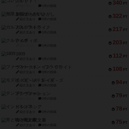
コレクト！
340
PT
紹介文なし
1件の投稿
無限まちがいさがし
322
PT
紹介文あり
2件の投稿
ガルフストライク
217
PT
紹介文あり
1件の投稿
クルティボ
203
PT
紹介文なし
1件の投稿
1809
112
PT
紹介文あり
1件の投稿
ファースト・イン・フライト
108
PT
紹介文あり
3件の投稿
モズビ－ズ・レイダ－ズ
94
PT
紹介文あり
1件の投稿
テンプテーション
79
PT
紹介文なし
2件の投稿
インドネシア
78
PT
紹介文あり
2件の投稿
宵と暁の呪文書
75
PT
紹介文あり
8件の投稿