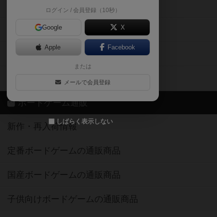
掲示板・トピックス
ログイン / 会員登録（10秒）
Google
X
ボドとも・会員一覧
Apple
Facebook
ボードゲーム業界コラム
または
ボドゲーマご利用案内
メールで会員登録
ボードゲーム通販
しばらく表示しない
新作・再入荷情報
定番ボードゲームの通販商品
国産ボードゲームの通販商品
子供向けボードゲームの通販商品