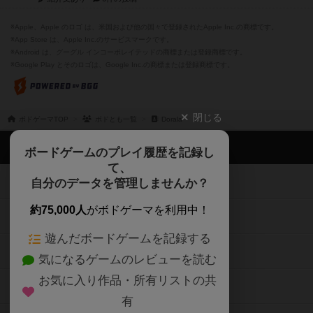
※Apple、Apple のロゴ は、米国および他の国々で登録されたApple Inc.の商標です。
※App Store は、Apple Inc.のサービスマークです。
※Android は、グーグル インコーポレイテッドの商標または登録商標です。
※Google Play とそのロゴは、Google Inc.の商標または登録商標です。
閉じる
ボドゲーマTOP
ボドとも一覧
Dorala
ボドゲーマTOP
ボードゲームのプレイ履歴を記録し
て、
ボードゲームを検索する
自分のデータを管理しませんか？
約75,000人
がボドゲーマを利用中！
ボードゲームの新着レビュー
遊んだボードゲームを記録する
ボードゲーム会情報
気になるゲームのレビューを読む
お気に入り作品・所有リストの共
メカニクス特集
有