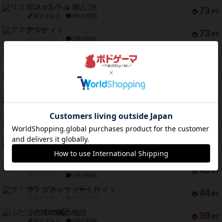
リスボン・トラム 28
73
PT
紹介文あり
9件の投稿
アマナイト
73
PT
紹介文なし
1件の投稿
ブラヴェスト
66
PT
紹介文なし
1件の投稿
スペクタキュラー
60
PT
紹介文なし
1件の投稿
スモールワールド
59
PT
紹介文あり
13件の投稿
ギャンブラー
58
PT
紹介文なし
2件の投稿
Bitter End ブタペスト救出作戦
52
PT
紹介文なし
1件の投稿
ラピード
46
PT
紹介文なし
1件の投稿
ザ・フラッフィー・ライト
44
PT
紹介文なし
0件の投稿
ふたつの城の物語
39
PT
紹介文あり
6件の投稿