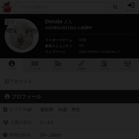
ログイン
Dorala
さん
たまご
2020年01月13日から利用中
54個
マイボードゲーム
0件
参加コミュニティ
https://twitter.com/dorala_3
ウェブページ
トップ
ゲーム一覧
マイリスト
投稿履歴
ボ
ドゲ
会
コミュニティ
旧アカウント
プロフィール
エリア/年齡
愛知県 26歳 男性
人数の好み
2～4人
時間の好み
20～100分