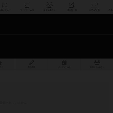
索
新着レビュー
ボードゲーム会
コミュニティ
掲示板一覧
スト
投稿履歴
ボ
ー
ドゲ
ーム
会
参加
コミュニティ
登録されていません