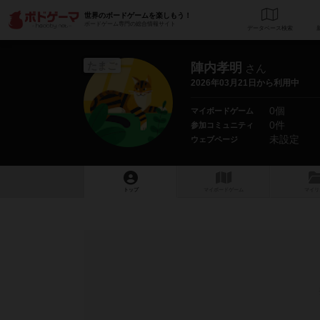
世界のボードゲームを楽しもう！
ボードゲーム専門の総合情報サイト
データベース
検
たまご
陣内孝明
さん
2026年03月21日から利用中
0個
マイボードゲーム
0件
参加コミュニティ
未設定
ウェブページ
トップ
マイボードゲーム
マイリ