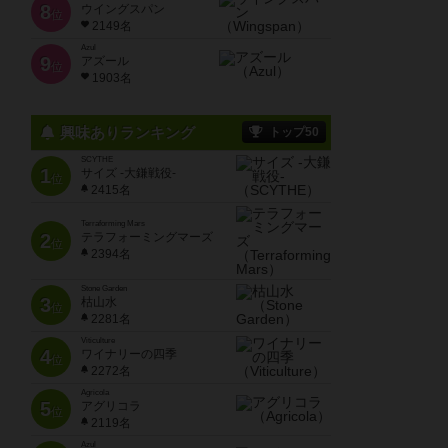
8
ウイングスパン
位
2149名
Azul
9
アズール
位
1903名
興味ありランキング
トップ50
SCYTHE
1
サイズ -大鎌戦役-
位
2415名
Terraforming Mars
2
テラフォーミングマーズ
位
2394名
Stone Garden
3
枯山水
位
2281名
Viticulture
4
ワイナリーの四季
位
2272名
Agricola
5
アグリコラ
位
2119名
Azul