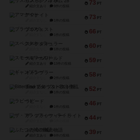
リスボン・トラム 28
73
PT
紹介文あり
9件の投稿
アマナイト
73
PT
紹介文なし
1件の投稿
ブラヴェスト
66
PT
紹介文なし
1件の投稿
スペクタキュラー
60
PT
紹介文なし
1件の投稿
スモールワールド
59
PT
紹介文あり
13件の投稿
ギャンブラー
58
PT
紹介文なし
2件の投稿
Bitter End ブタペスト救出作戦
52
PT
紹介文なし
1件の投稿
ラピード
46
PT
紹介文なし
1件の投稿
ザ・フラッフィー・ライト
44
PT
紹介文なし
0件の投稿
ふたつの城の物語
39
PT
紹介文あり
6件の投稿