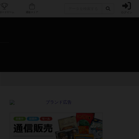
ログイン
カフェ/店舗
人気ボードゲーム
通販ストア