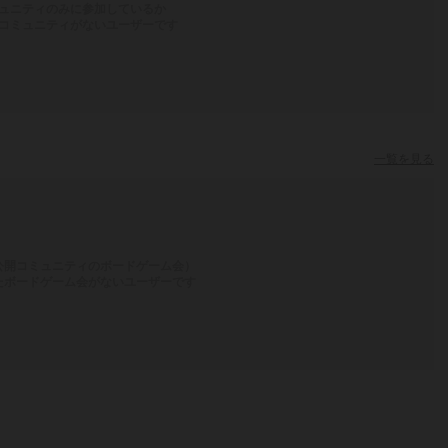
ュニティのみに参加しているか
コミュニティがないユーザーです
一覧を見る
公開コミュニティのボードゲーム会）
たボードゲーム会がないユーザーです