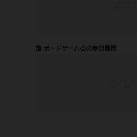
非公開コミ
参加している
ボードゲーム会の参加履歴
クローズ会（非
のみか、参加し