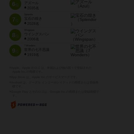
6
アズール
位
2035名
Splendor
7
宝石の煌き
位
2028名
Wingspan
8
ウイングスパン
位
2006名
7 Wonders
9
世界の七不思議
位
1919名
※Apple、Apple のロゴ は、米国および他の国々で登録された
Apple Inc.の商標です。
※App Store は、Apple Inc.のサービスマークです。
※Android は、グーグル インコーポレイテッドの商標または登録商
標です。
※Google Play とそのロゴは、Google Inc.の商標または登録商標で
す。