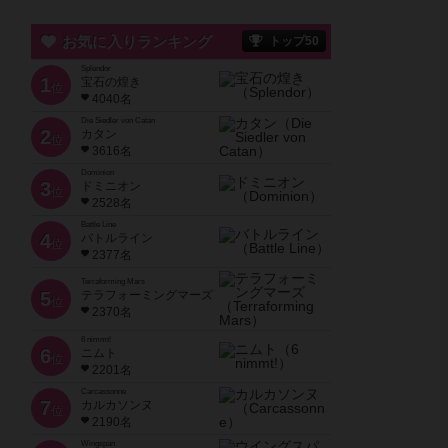
お気に入りランキング
トップ50
Splendor
1
宝石の煌き
位
4040名
Die Siedler von Catan
2
カタン
位
3616名
Dominion
3
ドミニオン
位
2528名
Battle Line
4
バトルライン
位
2377名
Terraforming Mars
5
テラフォーミングマーズ
位
2370名
6 nimmt!
6
ニムト
位
2201名
Carcassonne
7
カルカソンヌ
位
2190名
Wingspan