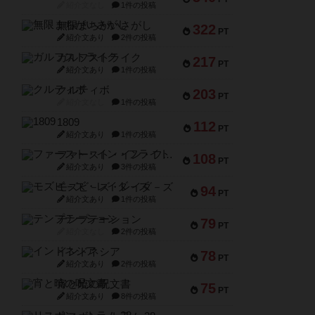
紹介文なし
1件の投稿
無限まちがいさがし
322
PT
紹介文あり
2件の投稿
ガルフストライク
217
PT
紹介文あり
1件の投稿
クルティボ
203
PT
紹介文なし
1件の投稿
1809
112
PT
紹介文あり
1件の投稿
ファースト・イン・フライト
108
PT
紹介文あり
3件の投稿
モズビ－ズ・レイダ－ズ
94
PT
紹介文あり
1件の投稿
テンプテーション
79
PT
紹介文なし
2件の投稿
インドネシア
78
PT
紹介文あり
2件の投稿
宵と暁の呪文書
75
PT
紹介文あり
8件の投稿