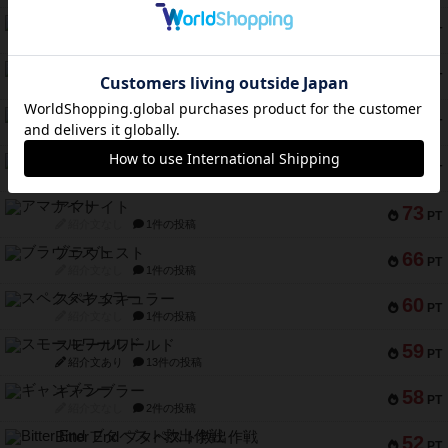
テンプテーション
79
PT
紹介文なし
2件の投稿
インドネシア
78
PT
紹介文あり
2件の投稿
宵と暁の呪文書
75
PT
紹介文あり
8件の投稿
リスボン・トラム 28
73
PT
紹介文あり
9件の投稿
アマナイト
73
PT
紹介文なし
1件の投稿
ブラヴェスト
66
PT
紹介文なし
1件の投稿
スペクタキュラー
60
PT
紹介文なし
1件の投稿
スモールワールド
59
PT
紹介文あり
13件の投稿
ギャンブラー
58
PT
紹介文なし
2件の投稿
Bitter End ブタペスト救出作戦
52
PT