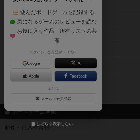
ボードゲームの新着レビュー
遊んだボードゲームを記録する
ボードゲーム会情報
気になるゲームのレビューを読む
お気に入り作品・所有リストの共
メカニクス特集
有
掲示板・トピックス
ログイン / 会員登録（10秒）
Google
X
ボドとも・会員一覧
Apple
Facebook
ボードゲーム業界コラム
または
ボドゲーマご利用案内
メールで会員登録
ボードゲーム通販
しばらく表示しない
新作・再入荷情報