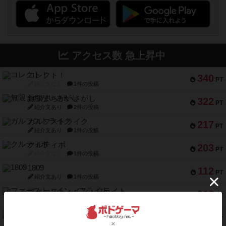
アクセス数 急上昇中
コレクト！
340
PT
紹介文なし
1件の投稿
無限まちがいさがし
322
PT
紹介文あり
2件の投稿
ガルフストライク
217
PT
紹介文あり
1件の投稿
クルティボ
203
PT
紹介文なし
1件の投稿
1809
112
PT
紹介文あり
1件の投稿
ファースト・イン・フライト
108
PT
紹介文あり
3件の投稿
モズビ－ズ・レイダ－ズ
94
PT
紹介文あり
1件の投稿