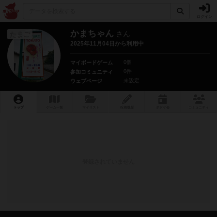
ログイン
かまちゃん
さん
たまご
2025年11月04日から利用中
0個
マイボードゲーム
0件
参加コミュニティ
未設定
ウェブページ
トップ
ゲーム一覧
マイリスト
投稿履歴
ボ
ドゲ
会
コミュニティ
登録されていません