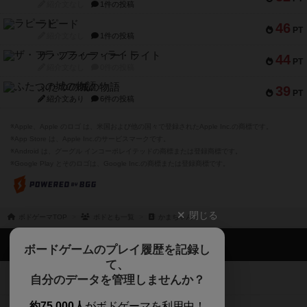
紹介文なし
1件の投稿
ラピード
46
PT
紹介文なし
1件の投稿
ザ・フラッフィー・ライト
44
PT
紹介文なし
0件の投稿
ふたつの城の物語
39
PT
紹介文あり
6件の投稿
※Apple、Apple のロゴ は、米国および他の国々で登録されたApple Inc.の商標です。
※App Store は、Apple Inc.のサービスマークです。
※Android は、グーグル インコーポレイテッドの商標または登録商標です。
※Google Play とそのロゴは、Google Inc.の商標または登録商標です。
閉じる
ボドゲーマTOP
ボドとも一覧
かまちゃん
ボドゲーマTOP
ボードゲームのプレイ履歴を記録し
て、
ボードゲームを検索する
自分のデータを管理しませんか？
約75,000人
がボドゲーマを利用中！