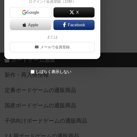
ログイン / 会員登録（10秒）
Google
X
ボドとも・会員一覧
Apple
Facebook
ボードゲーム業界コラム
または
ボドゲーマご利用案内
メールで会員登録
ボードゲーム通販
しばらく表示しない
新作・再入荷情報
定番ボードゲームの通販商品
国産ボードゲームの通販商品
子供向けボードゲームの通販商品
2人用ボードゲームの通販商品