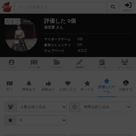
ログイン
評価した 0個
たまご
張世萱 さん
0個
マイボードゲーム
0件
参加コミュニティ
未設定
ウェブページ
トップ
ゲーム一覧
マイリスト
投稿履歴
ボ
ドゲ
会
コミュニティ
評価したゲ
全て
興味あり
経験あり
お気に入り
持ってる
比較する
ーム