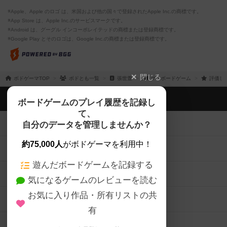
※Apple、Apple のロゴ は、米国および他の国々で登録されたApple Inc.の商標です。
※App Store は、Apple Inc.のサービスマークです。
※Android は、グーグル インコーポレイテッドの商標または登録商標です。
※Google Play とそのロゴは、Google Inc.の商標または登録商標です。
閉じる
ボドゲーマTOP
ボドとも一覧
張世萱
マイボードゲーム
評価し
ボドゲーマTOP
ボードゲームのプレイ履歴を記録し
て、
ボードゲームを検索する
自分のデータを管理しませんか？
約75,000人
がボドゲーマを利用中！
ボードゲームの新着レビュー
遊んだボードゲームを記録する
ボードゲーム会情報
気になるゲームのレビューを読む
お気に入り作品・所有リストの共
メカニクス特集
有
掲示板・トピックス