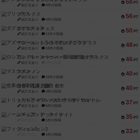
58
PT
紹介文あり
4件の投稿
ブリックス
56
PT
紹介文あり
4件の投稿
ダグエイトチェス
50
PT
紹介文あり
11件の投稿
アズール：シントラのステンドグラス
48
PT
紹介文あり
18件の投稿
ロシアン・キャンペーン：第5版デラックス
46
PT
紹介文あり
0件の投稿
マスクメン
40
PT
紹介文あり
16件の投稿
世界の七不思議：都市
40
PT
紹介文あり
3件の投稿
トリックギア - ペルソナ5 ザ・ロイヤル-
37
PT
紹介文あり
6件の投稿
ノームズ・アット・ナイト
35
PT
紹介文なし
1件の投稿
フィッシェン2
33
PT
紹介文なし
1件の投稿