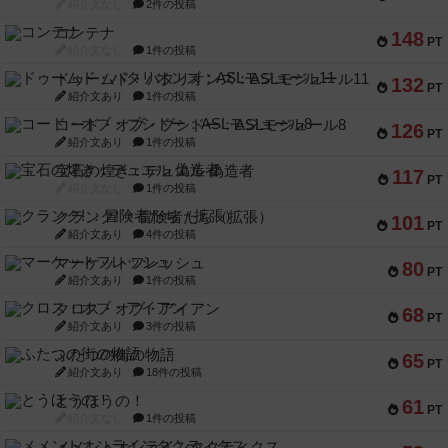
紹介文なし
2件の投稿
コンテナ
148
PT
紹介文なし
1件の投稿
ドゥームド・バタリオンズ：ASLモジュール11
132
PT
紹介文あり
1件の投稿
コード・オブ・ブシドー：ASLモジュール8
126
PT
紹介文あり
1件の投稿
宝石の煌き：デュエル 偽造者
117
PT
紹介文なし
1件の投稿
クランク! ：冒険者たち（拡張）
101
PT
紹介文あり
4件の投稿
マーケットフレッシュ
80
PT
紹介文あり
1件の投稿
クロス・オブ・アイアン
68
PT
紹介文あり
3件の投稿
ふたつの街の物語
65
PT
紹介文あり
18件の投稿
とうほうの！
61
PT
紹介文なし
1件の投稿
メメントオンラインタクティクス