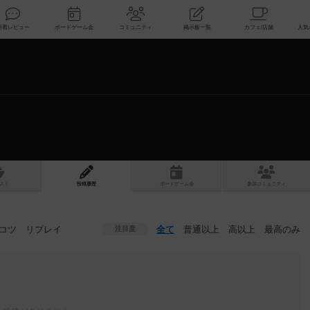
索
新着レビュー
ボードゲーム会
コミュニティ
掲示板一覧
スト
投稿履歴
ボ
ー
ドゲ
ーム
会
参加
コミュニティ
コツ
リプレイ
全て
普通以上
高以上
最高のみ
注目度