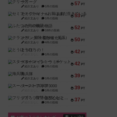
クリーグ
57
PT
紹介文あり
1件の投稿
セミファイナル ～お前はまだ生きている～
53
PT
紹介文あり
1件の投稿
ふたつの街の物語
52
PT
紹介文あり
18件の投稿
クランク! ：冒険者たち（拡張）
50
PT
紹介文あり
4件の投稿
とうほうの！
42
PT
紹介文なし
1件の投稿
スターマイン・ラミー ポケット
42
PT
紹介文あり
2件の投稿
海兵隊
39
PT
紹介文あり
1件の投稿
スーパーストア3000
39
PT
紹介文なし
1件の投稿
フリップ７：復讐心とともに
37
PT
紹介文なし
2件の投稿