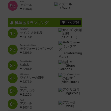
Azul
9
アズール
位
1904名
興味ありランキング
トップ50
SCYTHE
1
サイズ -大鎌戦役-
位
2416名
Terraforming Mars
2
テラフォーミングマーズ
位
2396名
Stone Garden
3
枯山水
位
2281名
Viticulture
4
ワイナリーの四季
位
2273名
Agricola
5
アグリコラ
位
2120名
Azul
6
アズール
位
2034名