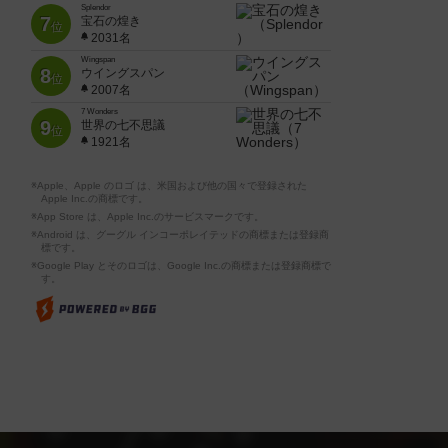
Splendor
7
宝石の煌き
位
2031名
Wingspan
8
ウイングスパン
位
2007名
7 Wonders
9
世界の七不思議
位
1921名
※Apple、Apple のロゴ は、米国および他の国々で登録された
Apple Inc.の商標です。
※App Store は、Apple Inc.のサービスマークです。
※Android は、グーグル インコーポレイテッドの商標または登録商
標です。
※Google Play とそのロゴは、Google Inc.の商標または登録商標で
す。