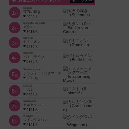
お気に入りランキング
トップ50
Splendor
1
宝石の煌き
位
4042名
Die Siedler von Catan
2
カタン
位
3617名
Dominion
3
ドミニオン
位
2530名
Battle Line
4
バトルライン
位
2379名
Terraforming Mars
5
テラフォーミングマーズ
位
2372名
6 nimmt!
6
ニムト
位
2202名
Carcassonne
7
カルカソンヌ
位
2191名
Wingspan
8
ウイングスパン
位
2151名