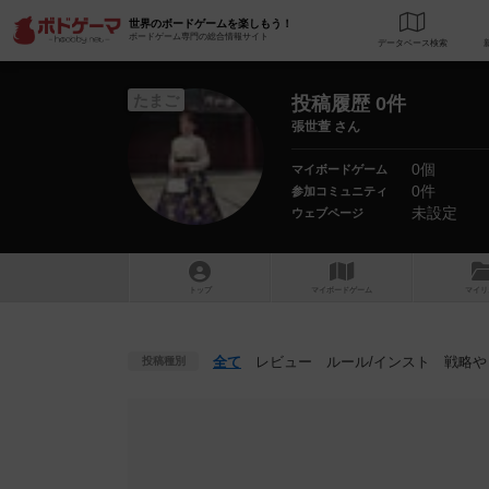
世界のボードゲームを楽しもう！
ボードゲーム専門の総合情報サイト
データベース
検
たまご
投稿履歴 0件
張世萱 さん
0個
マイボードゲーム
0件
参加コミュニティ
未設定
ウェブページ
トップ
マイボードゲーム
マイリ
全て
レビュー
ルール
/インスト
戦略
や
投稿種別