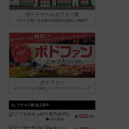
ボードゲームカフェ一覧
ボドゲが遊べる店舗を全国500店舗以上掲載中
ボドファン
ボードゲームに特化したクラウドファンディング
アクセス数 急上昇中
リワイルド：サウスアメリカ
552
PT
紹介文なし
2件の投稿
マーケットフレッシュ