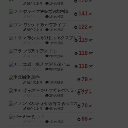
170
PT
紹介文あり
1件の投稿
ファイアー・ブルズ / 火牛陣
141
PT
紹介文なし
1件の投稿
ワン・トゥ・ファイブ
122
PT
紹介文あり
1件の投稿
トランスオリエント・エクスプレス
119
PT
紹介文なし
1件の投稿
フラットアイアン
118
PT
紹介文なし
2件の投稿
エコーズ・オブ・タイム
118
PT
紹介文なし
8件の投稿
南北戦争
79
PT
紹介文あり
1件の投稿
キャプテン・フリップ：イスラ・ボンバ
72
PT
紹介文なし
2件の投稿
メメントオンラインタクティクス
70
PT
紹介文あり
4件の投稿
パーミッド
68
PT
紹介文なし
1件の投稿