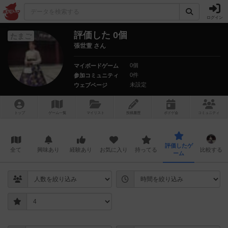
ログイン
評価した 0個
たまご
張世萱 さん
0個
マイボードゲーム
0件
参加コミュニティ
未設定
ウェブページ
トップ
ゲーム一覧
マイリスト
投稿履歴
ボ
ドゲ
会
コミュニティ
評価したゲ
全て
興味あり
経験あり
お気に入り
持ってる
比較する
ーム