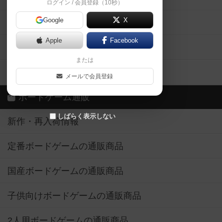
ログイン / 会員登録（10秒）
Google
X
ボドとも・会員一覧
Apple
Facebook
ボードゲーム業界コラム
または
ボドゲーマご利用案内
メールで会員登録
ボードゲーム通販
しばらく表示しない
新作・再入荷情報
定番ボードゲームの通販商品
国産ボードゲームの通販商品
子供向けボードゲームの通販商品
2人用ボードゲームの通販商品