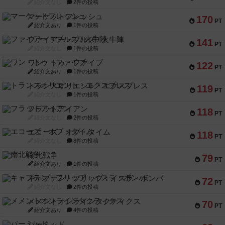
紹介文なし
2件の投稿
マーケットフレッシュ
170
PT
紹介文あり
1件の投稿
ファイアー・ブルズ / 火牛陣
141
PT
紹介文なし
1件の投稿
ワン・トゥ・ファイブ
122
PT
紹介文あり
1件の投稿
トランスオリエント・エクスプレス
119
PT
紹介文なし
1件の投稿
フラットアイアン
118
PT
紹介文なし
2件の投稿
エコーズ・オブ・タイム
118
PT
紹介文なし
8件の投稿
南北戦争
79
PT
紹介文あり
1件の投稿
キャプテン・フリップ：イスラ・ボンバ
72
PT
紹介文なし
2件の投稿
メメントオンラインタクティクス
70
PT
紹介文あり
4件の投稿
パーミッド