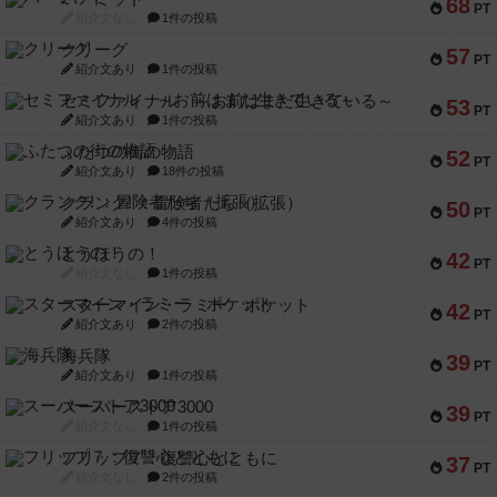
68
PT
紹介文なし
1件の投稿
クリーグ
57
PT
紹介文あり
1件の投稿
セミファイナル ～お前はまだ生きている～
53
PT
紹介文あり
1件の投稿
ふたつの街の物語
52
PT
紹介文あり
18件の投稿
クランク! ：冒険者たち（拡張）
50
PT
紹介文あり
4件の投稿
とうほうの！
42
PT
紹介文なし
1件の投稿
スターマイン・ラミー ポケット
42
PT
紹介文あり
2件の投稿
海兵隊
39
PT
紹介文あり
1件の投稿
スーパーストア3000
39
PT
紹介文なし
1件の投稿
フリップ７：復讐心とともに
37
PT
紹介文なし
2件の投稿