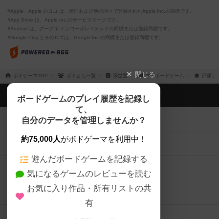
※Apple、Apple のロゴ は、米国および他の国々で登録されたApple Inc.の商標です。
※App Store は、Apple Inc.のサービスマークです。
※Android は、グーグル インコーポレイテッドの商標または登録商標です。
※Google Play とそのロゴは、Google Inc.の商標または登録商標です。
閉じる
ボドゲーマTOP
ボドとも一覧
張世萱
マイボードゲーム
評価し
ボドゲーマTOP
ボードゲームのプレイ履歴を記録し
て、
ボードゲームを検索する
自分のデータを管理しませんか？
約75,000人
がボドゲーマを利用中！
ボードゲームの新着レビュー
遊んだボードゲームを記録する
ボードゲーム会情報
気になるゲームのレビューを読む
お気に入り作品・所有リストの共
メカニクス特集
有
掲示板・トピックス