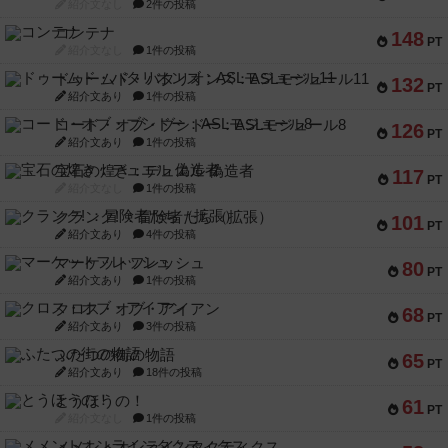
紹介文なし
2件の投稿
コンテナ
148
PT
紹介文なし
1件の投稿
ドゥームド・バタリオンズ：ASLモジュール11
132
PT
紹介文あり
1件の投稿
コード・オブ・ブシドー：ASLモジュール8
126
PT
紹介文あり
1件の投稿
宝石の煌き：デュエル 偽造者
117
PT
紹介文なし
1件の投稿
クランク! ：冒険者たち（拡張）
101
PT
紹介文あり
4件の投稿
マーケットフレッシュ
80
PT
紹介文あり
1件の投稿
クロス・オブ・アイアン
68
PT
紹介文あり
3件の投稿
ふたつの街の物語
65
PT
紹介文あり
18件の投稿
とうほうの！
61
PT
紹介文なし
1件の投稿
メメントオンラインタクティクス