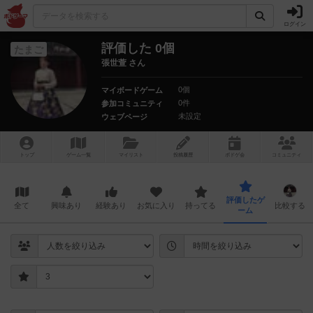
ログイン
評価した 0個
たまご
張世萱 さん
0個
マイボードゲーム
0件
参加コミュニティ
未設定
ウェブページ
トップ
ゲーム一覧
マイリスト
投稿履歴
ボ
ドゲ
会
コミュニティ
評価したゲ
全て
興味あり
経験あり
お気に入り
持ってる
比較する
ーム