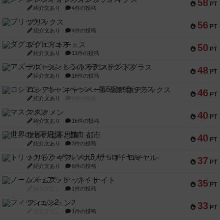
58
PT
紹介文あり
4件の投稿
ブリックス
56
PT
紹介文あり
4件の投稿
ダグエイトチェス
50
PT
紹介文あり
11件の投稿
アズール：シントラのステンドグラス
48
PT
紹介文あり
18件の投稿
ロシアン・キャンペーン：第5版デラックス
46
PT
紹介文あり
0件の投稿
マスクメン
40
PT
紹介文あり
16件の投稿
世界の七不思議：都市
40
PT
紹介文あり
3件の投稿
トリックギア - ペルソナ5 ザ・ロイヤル-
37
PT
紹介文あり
6件の投稿
ノームズ・アット・ナイト
35
PT
紹介文なし
1件の投稿
フィッシェン2
33
PT
紹介文なし
1件の投稿