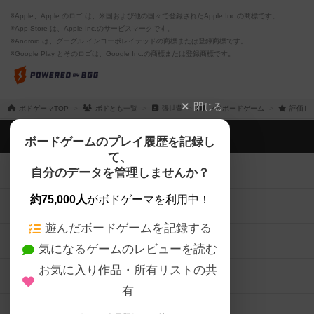
※Apple、Apple のロゴ は、米国および他の国々で登録されたApple Inc.の商標です。
※App Store は、Apple Inc.のサービスマークです。
※Android は、グーグル インコーポレイテッドの商標または登録商標です。
※Google Play とそのロゴは、Google Inc.の商標または登録商標です。
閉じる
ボドゲーマTOP
ボドとも一覧
張世萱
マイボードゲーム
評価し
ボドゲーマTOP
ボードゲームのプレイ履歴を記録し
て、
ボードゲームを検索する
自分のデータを管理しませんか？
約75,000人
がボドゲーマを利用中！
ボードゲームの新着レビュー
遊んだボードゲームを記録する
ボードゲーム会情報
気になるゲームのレビューを読む
お気に入り作品・所有リストの共
メカニクス特集
有
掲示板・トピックス