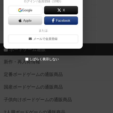
ログイン / 会員登録（10秒）
Google
X
ボドとも・会員一覧
Apple
Facebook
ボードゲーム業界コラム
または
ボドゲーマご利用案内
メールで会員登録
ボードゲーム通販
しばらく表示しない
新作・再入荷情報
定番ボードゲームの通販商品
国産ボードゲームの通販商品
子供向けボードゲームの通販商品
2人用ボードゲームの通販商品