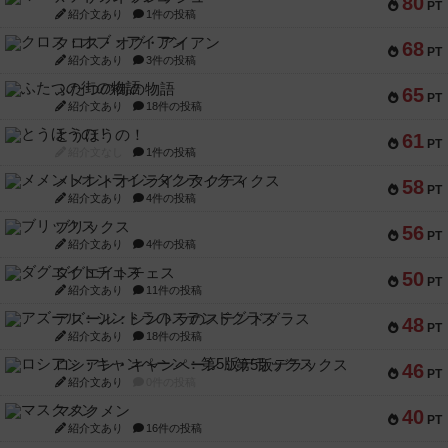
80
PT
紹介文あり
1件の投稿
クロス・オブ・アイアン
68
PT
紹介文あり
3件の投稿
ふたつの街の物語
65
PT
紹介文あり
18件の投稿
とうほうの！
61
PT
紹介文なし
1件の投稿
メメントオンラインタクティクス
58
PT
紹介文あり
4件の投稿
ブリックス
56
PT
紹介文あり
4件の投稿
ダグエイトチェス
50
PT
紹介文あり
11件の投稿
アズール：シントラのステンドグラス
48
PT
紹介文あり
18件の投稿
ロシアン・キャンペーン：第5版デラックス
46
PT
紹介文あり
0件の投稿
マスクメン
40
PT
紹介文あり
16件の投稿