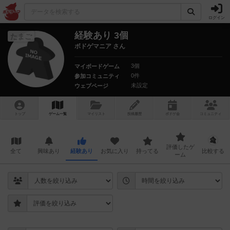
ログイン
経験あり 3個
たまご
ボドゲマニア さん
3個
マイボードゲーム
0件
参加コミュニティ
未設定
ウェブページ
トップ
ゲーム一覧
マイリスト
投稿履歴
ボ
ドゲ
会
コミュニティ
評価したゲ
全て
興味あり
経験あり
お気に入り
持ってる
比較する
ーム