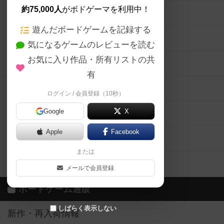
約75,000人
がボドゲーマを利用中！
ボードゲームの新着レビュー
遊んだボードゲームを記録する
ボードゲーム会情報
気になるゲームのレビューを読む
お気に入り作品・所有リストの共
メカニクス特集
有
掲示板・トピックス
ログイン / 会員登録（10秒）
Google
X
ボドとも・会員一覧
Apple
Facebook
ボードゲーム業界コラム
または
ボドゲーマご利用案内
メールで会員登録
ボードゲーム通販
しばらく表示しない
新作・再入荷情報