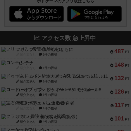
ボドゲーマのアプリ版はこちら
アクセス数 急上昇中
フリップ７：復讐心とともに
487
PT
紹介文なし
2件の投稿
コンテナ
148
PT
紹介文なし
1件の投稿
ドゥームド・バタリオンズ：ASLモジュール11
132
PT
紹介文あり
1件の投稿
コード・オブ・ブシドー：ASLモジュール8
126
PT
紹介文あり
1件の投稿
宝石の煌き：デュエル 偽造者
117
PT
紹介文なし
1件の投稿
クランク! ：冒険者たち（拡張）
101
PT
紹介文あり
4件の投稿
マーケットフレッシュ