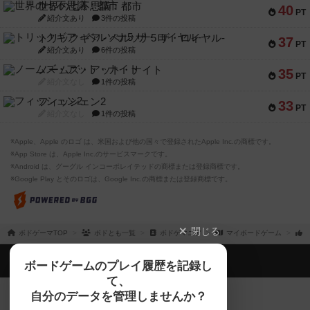
世界の七不思議：都市
40
PT
紹介文あり
3件の投稿
トリックギア - ペルソナ5 ザ・ロイヤル-
37
PT
紹介文あり
6件の投稿
ノームズ・アット・ナイト
35
PT
紹介文なし
1件の投稿
フィッシェン2
33
PT
紹介文なし
1件の投稿
※Apple、Apple のロゴ は、米国および他の国々で登録されたApple Inc.の商標です。
※App Store は、Apple Inc.のサービスマークです。
※Android は、グーグル インコーポレイテッドの商標または登録商標です。
※Google Play とそのロゴは、Google Inc.の商標または登録商標です。
閉じる
ボドゲーマTOP
ボドとも一覧
ボドゲマニア
マイボードゲーム
ボドゲーマTOP
ボードゲームのプレイ履歴を記録し
て、
ボードゲームを検索する
自分のデータを管理しませんか？