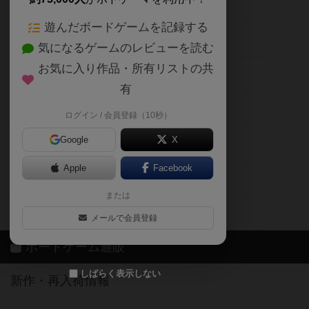
ボードゲームの新着レビュー
遊んだボードゲームを記録する
ボードゲーム会情報
気になるゲームのレビューを読む
お気に入り作品・所有リストの共
メカニクス特集
有
掲示板・トピックス
ログイン / 会員登録（10秒）
Google
X
ボドとも・会員一覧
Apple
Facebook
ボードゲーム業界コラム
または
ボドゲーマご利用案内
メールで会員登録
ボードゲーム通販
しばらく表示しない
新作・再入荷情報