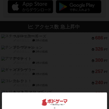
アクセス数 急上昇中
スチームローラーズ
686
PT
紹介文なし
2件の投稿
テンプテーション
326
PT
紹介文なし
2件の投稿
アマナイト
300
PT
紹介文なし
1件の投稿
ギャンブラー
257
PT
紹介文なし
2件の投稿
コレクト！
240
PT
紹介文なし
1件の投稿
トリオンフ ア マレンゴ
236
PT
紹介文あり
1件の投稿
エレメンツ
232
PT
紹介文あり
4件の投稿