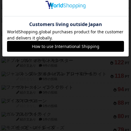
バー！パーティー
212
PT
紹介文なし
1件の投稿
ギョッと
154
PT
紹介文あり
1件の投稿
クルティボ
152
PT
紹介文なし
1件の投稿
ブラヴェスト
140
PT
紹介文なし
1件の投稿
ドブル：ポケットモンスター
122
PT
紹介文あり
4件の投稿
ジャンヌ・ダルク-オルレアン ドロー＆ライト
118
PT
紹介文なし
5件の投稿
ファースト・イン・フライト
94
PT
紹介文あり
3件の投稿
ダイススローン
88
PT
紹介文なし
1件の投稿
ガルフストライク
80
PT
紹介文あり
1件の投稿
モズビ－ズ・レイダ－ズ
79
PT