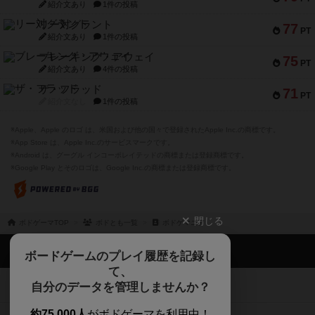
紹介文あり
1件の投稿
リー対グラント
77
PT
紹介文あり
1件の投稿
ブレーキング・アウェイ
75
PT
紹介文あり
4件の投稿
ザ・フラッド
71
PT
紹介文なし
1件の投稿
※Apple、Apple のロゴ は、米国および他の国々で登録されたApple Inc.の商標です。
※App Store は、Apple Inc.のサービスマークです。
※Android は、グーグル インコーポレイテッドの商標または登録商標です。
※Google Play とそのロゴは、Google Inc.の商標または登録商標です。
閉じる
ボドゲーマTOP
ボドとも一覧
ボドゲマニア
ボドゲーマTOP
ボードゲームのプレイ履歴を記録し
て、
ボードゲームを検索する
自分のデータを管理しませんか？
約75,000人
がボドゲーマを利用中！