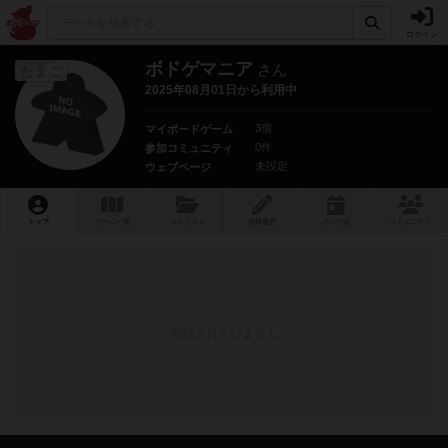
ログイン
ボドゲマニア
さん
たまご
2025年08月01日から利用中
3個
マイボードゲーム
0件
参加コミュニティ
未設定
ウェブページ
トップ
ゲーム一覧
マイリスト
投稿履歴
ボ
ドゲ
会
コミュニティ
登録されていません