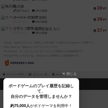
海兵隊
39
PT
紹介文あり
1件の投稿
スーパーストア3000
39
PT
紹介文なし
1件の投稿
フリップ７：復讐心とともに
37
PT
紹介文なし
2件の投稿
※Apple、Apple のロゴ は、米国および他の国々で登録されたApple Inc.の商標です。
※App Store は、Apple Inc.のサービスマークです。
※Android は、グーグル インコーポレイテッドの商標または登録商標です。
※Google Play とそのロゴは、Google Inc.の商標または登録商標です。
閉じる
ボドゲーマTOP
ボドとも一覧
zenzen
ボドゲーマTOP
ボードゲームのプレイ履歴を記録し
て、
ボードゲームを検索する
自分のデータを管理しませんか？
約75,000人
がボドゲーマを利用中！