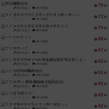
南北戦争
79
PT
紹介文あり
1件の投稿
キャプテン・フリップ：イスラ・ボンバ
72
PT
紹介文なし
2件の投稿
メメントオンラインタクティクス
70
PT
紹介文あり
4件の投稿
パーミッド
68
PT
紹介文なし
1件の投稿
クリーグ
57
PT
紹介文あり
1件の投稿
セミファイナル ～お前はまだ生きている～
53
PT
紹介文あり
1件の投稿
ふたつの街の物語
52
PT
紹介文あり
18件の投稿
クランク! ：冒険者たち（拡張）
50
PT
紹介文あり
4件の投稿
とうほうの！
42
PT
紹介文なし
1件の投稿
スターマイン・ラミー ポケット
42
PT
紹介文あり
2件の投稿