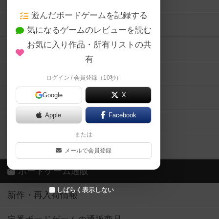
ボードゲームの新着レビュー
遊んだボードゲームを記録する
ボードゲーム会情報
気になるゲームのレビューを読む
お気に入り作品・所有リストの共
メカニクス特集
有
掲示板・トピックス
ログイン / 会員登録（10秒）
Google
X
ボドとも・会員一覧
Apple
Facebook
ボードゲーム業界コラム
または
ボドゲーマご利用案内
メールで会員登録
ボードゲーム通販
しばらく表示しない
新作・再入荷情報