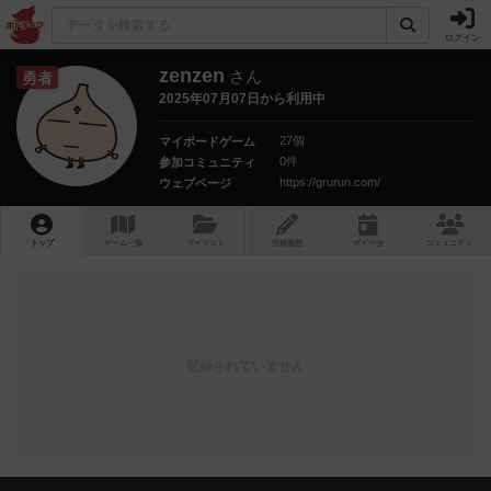
ログイン
zenzen
さん
勇者
2025年07月07日から利用中
27個
マイボードゲーム
0件
参加コミュニティ
https://grurun.com/
ウェブページ
トップ
ゲーム一覧
マイリスト
投稿履歴
ボ
ドゲ
会
コミュニティ
登録されていません