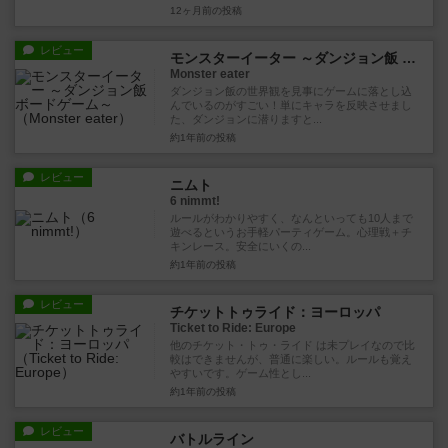
12ヶ月前
の投稿
レビュー
モンスターイーター ～ダンジョン飯 ボードゲーム～
Monster eater
ダンジョン飯の世界観を見事にゲームに落とし込
んでいるのがすごい！単にキャラを反映させまし
た、ダンジョンに潜りますと...
約1年前
の投稿
レビュー
ニムト
6 nimmt!
ルールがわかりやすく、なんといっても10人まで
遊べるというお手軽パーティゲーム。心理戦＋チ
キンレース。安全にいくの...
約1年前
の投稿
レビュー
チケットトゥライド：ヨーロッパ
Ticket to Ride: Europe
他のチケット・トゥ・ライド は未プレイなので比
較はできませんが、普通に楽しい。ルールも覚え
やすいです。ゲーム性とし...
約1年前
の投稿
レビュー
バトルライン