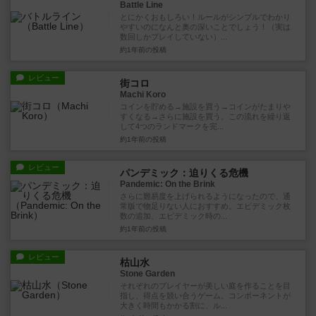
Battle Line
とにかくおもしろい！ルールがシンプルでわかり
やすいのになんと奥の深いことでしょう！（実は
数回しかプレイしていない）...
約1年前
の投稿
レビュー
街コロ
Machi Koro
コインを貯める→施設を買う→コインがたまりや
すくなる→さらに施設を買う。この流れを繰り返
して4つのランドマークを完...
約1年前
の投稿
レビュー
パンデミック：迫りくる危機
Pandemic: On the Brink
さらに難易度を上げられるようになったので、通
常版で物足りない人におすすめ。エピデミック枚
数の追加、エピデミック時の...
約1年前
の投稿
レビュー
枯山水
Stone Garden
それぞれのプレイヤーが美しい庭を作ることを目
指し、得点を競い合うゲーム。コンポーネントが
大きく時間もかかる割に、ル...