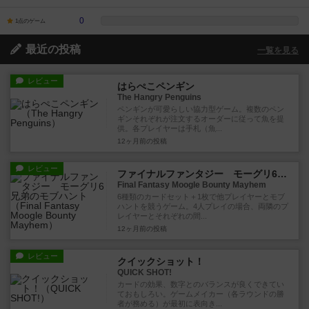
0
1点のゲーム
最近の投稿
一覧を見る
レビュー
はらぺこペンギン
The Hangry Penguins
ペンギンが可愛らしい協力型ゲーム。複数のペン
ギンそれぞれが注文するオーダーに従って魚を提
供。各プレイヤーは手札（魚...
12ヶ月前
の投稿
レビュー
ファイナルファンタジー モーグリ6兄弟のモブハント
Final Fantasy Moogle Bounty Mayhem
6種類のカードセット＋1枚で他プレイヤーとモブ
ハントを競うゲーム。4人プレイの場合、両隣のプ
レイヤーとそれぞれの間...
12ヶ月前
の投稿
レビュー
クイックショット！
QUICK SHOT!
カードの効果、数字とのバランスが良くできてい
ておもしろい。ゲームメイカー（各ラウンドの勝
者が務める）が最初に表向き...