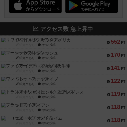
アクセス数 急上昇中
リワイルド：サウスアメリカ
552
PT
紹介文なし
2件の投稿
マーケットフレッシュ
170
PT
紹介文あり
1件の投稿
ファイアー・ブルズ / 火牛陣
141
PT
紹介文なし
1件の投稿
ワン・トゥ・ファイブ
122
PT
紹介文あり
1件の投稿
トランスオリエント・エクスプレス
119
PT
紹介文なし
1件の投稿
フラットアイアン
118
PT
紹介文なし
2件の投稿
エコーズ・オブ・タイム
118
PT
紹介文なし
8件の投稿