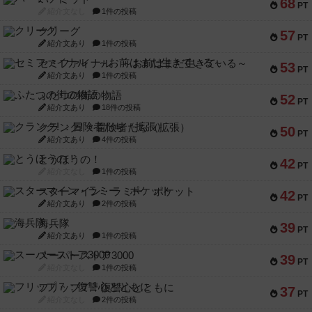
68
PT
紹介文なし
1件の投稿
クリーグ
57
PT
紹介文あり
1件の投稿
セミファイナル ～お前はまだ生きている～
53
PT
紹介文あり
1件の投稿
ふたつの街の物語
52
PT
紹介文あり
18件の投稿
クランク! ：冒険者たち（拡張）
50
PT
紹介文あり
4件の投稿
とうほうの！
42
PT
紹介文なし
1件の投稿
スターマイン・ラミー ポケット
42
PT
紹介文あり
2件の投稿
海兵隊
39
PT
紹介文あり
1件の投稿
スーパーストア3000
39
PT
紹介文なし
1件の投稿
フリップ７：復讐心とともに
37
PT
紹介文なし
2件の投稿