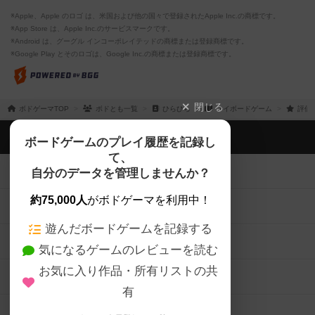
※Apple、Apple のロゴ は、米国および他の国々で登録されたApple Inc.の商標です。
※App Store は、Apple Inc.のサービスマークです。
※Android は、グーグル インコーポレイテッドの商標または登録商標です。
※Google Play とそのロゴは、Google Inc.の商標または登録商標です。
閉じる
ボドゲーマTOP
ボドとも一覧
ひらひら
マイボードゲーム
評価
ボドゲーマTOP
ボードゲームのプレイ履歴を記録し
て、
ボードゲームを検索する
自分のデータを管理しませんか？
約75,000人
がボドゲーマを利用中！
ボードゲームの新着レビュー
遊んだボードゲームを記録する
ボードゲーム会情報
気になるゲームのレビューを読む
お気に入り作品・所有リストの共
メカニクス特集
有
掲示板・トピックス