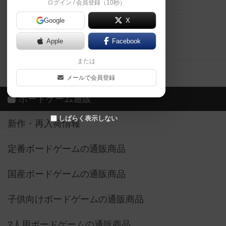
ログイン / 会員登録（10秒）
Google
X
ボドとも・会員一覧
Apple
Facebook
ボードゲーム業界コラム
または
ボドゲーマご利用案内
メールで会員登録
ボードゲーム通販
しばらく表示しない
新作・再入荷情報
定番ボードゲームの通販商品
国産ボードゲームの通販商品
子供向けボードゲームの通販商品
2人用ボードゲームの通販商品