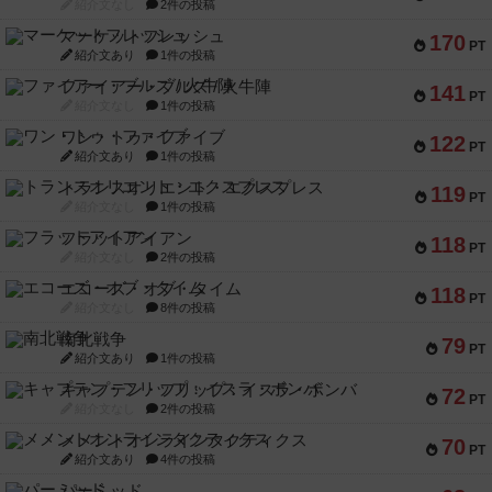
紹介文なし
2件の投稿
マーケットフレッシュ
170
PT
紹介文あり
1件の投稿
ファイアー・ブルズ / 火牛陣
141
PT
紹介文なし
1件の投稿
ワン・トゥ・ファイブ
122
PT
紹介文あり
1件の投稿
トランスオリエント・エクスプレス
119
PT
紹介文なし
1件の投稿
フラットアイアン
118
PT
紹介文なし
2件の投稿
エコーズ・オブ・タイム
118
PT
紹介文なし
8件の投稿
南北戦争
79
PT
紹介文あり
1件の投稿
キャプテン・フリップ：イスラ・ボンバ
72
PT
紹介文なし
2件の投稿
メメントオンラインタクティクス
70
PT
紹介文あり
4件の投稿
パーミッド