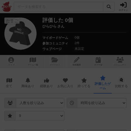
ログイン
評価した 0個
たまご
ひらひら さん
0個
マイボードゲーム
2件
参加コミュニティ
未設定
ウェブページ
トップ
ゲーム一覧
マイリスト
投稿履歴
ボ
ドゲ
会
コミュニティ
評価したゲ
全て
興味あり
経験あり
お気に入り
持ってる
比較する
ーム