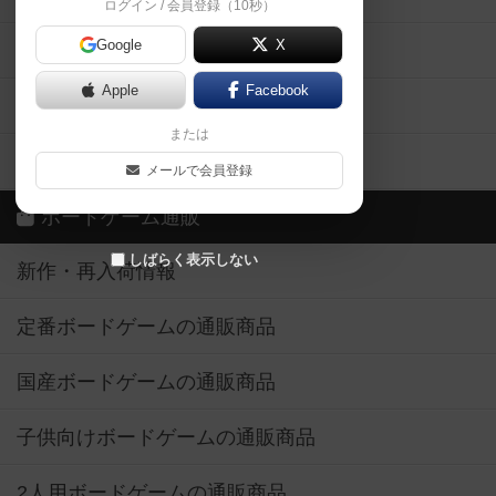
ログイン / 会員登録（10秒）
Google
X
ボドとも・会員一覧
Apple
Facebook
ボードゲーム業界コラム
または
ボドゲーマご利用案内
メールで会員登録
ボードゲーム通販
しばらく表示しない
新作・再入荷情報
定番ボードゲームの通販商品
国産ボードゲームの通販商品
子供向けボードゲームの通販商品
2人用ボードゲームの通販商品