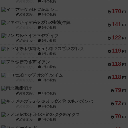
紹介文なし
2件の投稿
マーケットフレッシュ
170
PT
紹介文あり
1件の投稿
ファイアー・ブルズ / 火牛陣
141
PT
紹介文なし
1件の投稿
ワン・トゥ・ファイブ
122
PT
紹介文あり
1件の投稿
トランスオリエント・エクスプレス
119
PT
紹介文なし
1件の投稿
フラットアイアン
118
PT
紹介文なし
2件の投稿
エコーズ・オブ・タイム
118
PT
紹介文なし
8件の投稿
南北戦争
79
PT
紹介文あり
1件の投稿
キャプテン・フリップ：イスラ・ボンバ
72
PT
紹介文なし
2件の投稿
メメントオンラインタクティクス
70
PT
紹介文あり
4件の投稿
パーミッド