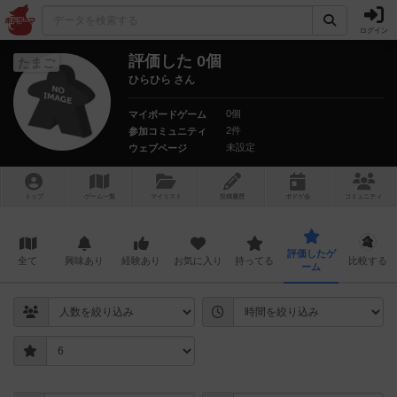
ログイン
評価した 0個
たまご
ひらひら さん
0個
マイボードゲーム
2件
参加コミュニティ
未設定
ウェブページ
トップ
ゲーム一覧
マイリスト
投稿履歴
ボ
ドゲ
会
コミュニティ
評価したゲ
全て
興味あり
経験あり
お気に入り
持ってる
比較する
ーム