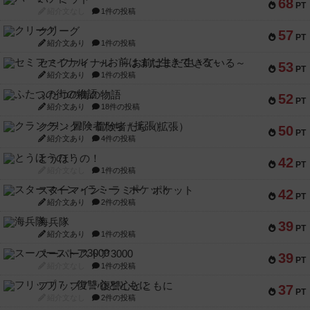
68
PT
紹介文なし
1件の投稿
クリーグ
57
PT
紹介文あり
1件の投稿
セミファイナル ～お前はまだ生きている～
53
PT
紹介文あり
1件の投稿
ふたつの街の物語
52
PT
紹介文あり
18件の投稿
クランク! ：冒険者たち（拡張）
50
PT
紹介文あり
4件の投稿
とうほうの！
42
PT
紹介文なし
1件の投稿
スターマイン・ラミー ポケット
42
PT
紹介文あり
2件の投稿
海兵隊
39
PT
紹介文あり
1件の投稿
スーパーストア3000
39
PT
紹介文なし
1件の投稿
フリップ７：復讐心とともに
37
PT
紹介文なし
2件の投稿