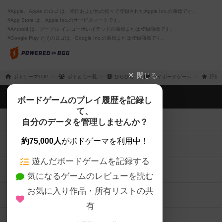
※Apple、Apple のロゴ は、米国および他の国々で登録されたApple Inc.の商標です。
※App Store は、Apple Inc.のサービスマークです。
※Android は、グーグル インコーポレイテッドの商標または登録商標です。
※Google Play とそのロゴは、Google Inc.の商標または登録商標です。
閉じる
ボドゲーマTOP
ボドとも一覧
ひらひら
マイボードゲーム
評価
ボドゲーマTOP
ボードゲームのプレイ履歴を記録し
て、
ボードゲームを検索する
自分のデータを管理しませんか？
約75,000人
がボドゲーマを利用中！
ボードゲームの新着レビュー
遊んだボードゲームを記録する
ボードゲーム会情報
気になるゲームのレビューを読む
お気に入り作品・所有リストの共
メカニクス特集
有
掲示板・トピックス