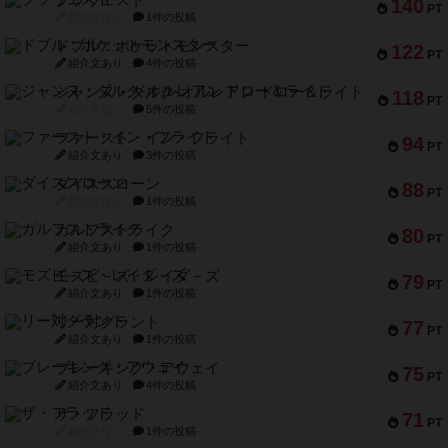
ブラヴェスト
140
PT
紹介文なし
1件の投稿
ドブル：ポケットモンスター
122
PT
紹介文あり
4件の投稿
ジャンヌ・ダルク-オルレアン ドロー＆ライト
118
PT
紹介文なし
5件の投稿
ファースト・イン・フライト
94
PT
紹介文あり
3件の投稿
ダイススローン
88
PT
紹介文なし
1件の投稿
ガルフストライク
80
PT
紹介文あり
1件の投稿
モズビ－ズ・レイダ－ズ
79
PT
紹介文あり
1件の投稿
リー対グラント
77
PT
紹介文あり
1件の投稿
ブレーキング・アウェイ
75
PT
紹介文あり
4件の投稿
ザ・フラッド
71
PT
紹介文なし
1件の投稿