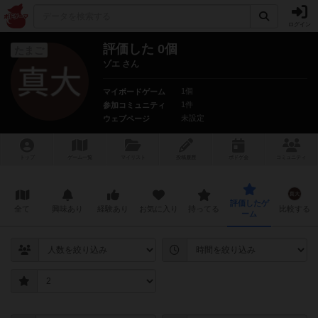
ログイン
評価した 0個
たまご
ゾエ さん
1個
マイボードゲーム
1件
参加コミュニティ
未設定
ウェブページ
トップ
ゲーム一覧
マイリスト
投稿履歴
ボ
ドゲ
会
コミュニティ
評価したゲ
全て
興味あり
経験あり
お気に入り
持ってる
比較する
ーム