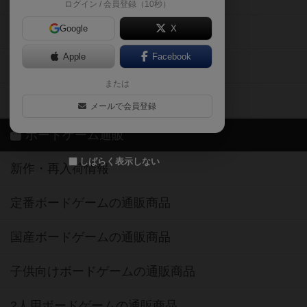
ログイン / 会員登録（10秒）
Google
X
ボドとも・会員一覧
Apple
Facebook
ボードゲーム業界コラム
または
ボドゲーマご利用案内
メールで会員登録
ボードゲーム通販
しばらく表示しない
新作・再入荷情報
定番ボードゲームの通販商品
国産ボードゲームの通販商品
子供向けボードゲームの通販商品
2人用ボードゲームの通販商品