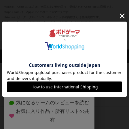
※Apple、Apple のロゴ は、米国および他の国々で登録されたApple Inc.の商標です。
※App Store は、Apple Inc.のサービスマークです。
※Android は、グーグル インコーポレイテッドの商標または登録商標です。
※Google Play とそのロゴは、Google Inc.の商標または登録商標です。
閉じる
ボドゲーマTOP
ボドとも一覧
ゾエ
マイボードゲーム
評価した
ボドゲーマTOP
ボードゲームのプレイ履歴を記録し
て、
ボードゲームを検索する
自分のデータを管理しませんか？
約75,000人
がボドゲーマを利用中！
ボードゲームの新着レビュー
遊んだボードゲームを記録する
ボードゲーム会情報
気になるゲームのレビューを読む
お気に入り作品・所有リストの共
メカニクス特集
有
掲示板・トピックス