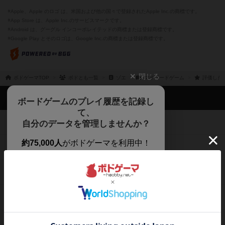
※Apple、Apple のロゴ は、米国および他の国々で登録されたApple Inc.の商標です。
※App Store は、Apple Inc.のサービスマークです。
※Android は、グーグル インコーポレイテッドの商標または登録商標です。
※Google Play とそのロゴは、Google Inc.の商標または登録商標です。
閉じる
ボドゲーマTOP
ボドとも一覧
ゾエ
マイボードゲーム
評価した
ボドゲーマTOP
ボードゲームのプレイ履歴を記録し
て、
ボードゲームを検索する
自分のデータを管理しませんか？
約75,000人
がボドゲーマを利用中！
ボードゲームの新着レビュー
遊んだボードゲームを記録する
ボードゲーム会情報
気になるゲームのレビューを読む
お気に入り作品・所有リストの共
メカニクス特集
有
掲示板・トピックス