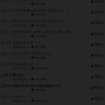
75
PT
紹介文なし
2件の投稿
トランスオリエント・エクスプレス
70
PT
紹介文なし
1件の投稿
アンブッシュ！：ムーブアウト！
59
PT
紹介文あり
1件の投稿
キャプテン・フリップ：イスラ・ボンバ
51
PT
紹介文なし
2件の投稿
ガルフストライク
46
PT
紹介文あり
1件の投稿
エコーズ・オブ・タイム
45
PT
紹介文なし
8件の投稿
スカルキング
45
PT
紹介文あり
12件の投稿
海兵隊
45
PT
紹介文あり
1件の投稿
Bitter End ブタペスト救出作戦
45
PT
紹介文なし
1件の投稿
ドコジャン
42
PT
紹介文あり
10件の投稿