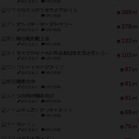
紹介文あり
2件の投稿
リワイルド：サウスアメリカ
389
PT
紹介文なし
2件の投稿
アンダー・ザ・テーブラー
378
PT
紹介文あり
1件の投稿
宵と暁の呪文書
133
PT
紹介文あり
8件の投稿
セミファイナル ～お前はまだ生きている～
103
PT
紹介文あり
1件の投稿
ワン・トゥ・ファイブ
97
PT
紹介文あり
1件の投稿
南北戦争
91
PT
紹介文あり
1件の投稿
ふたつの城の物語
91
PT
紹介文あり
6件の投稿
ノームズ・アット・ナイト
88
PT
紹介文なし
1件の投稿
マーリン
76
PT
紹介文あり
6件の投稿
フラットアイアン