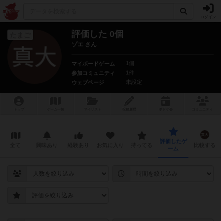
ログイン
評価した 0個
たまご
ゾエ さん
1個
マイボードゲーム
1件
参加コミュニティ
未設定
ウェブページ
トップ
ゲーム一覧
マイリスト
投稿履歴
ボ
ドゲ
会
コミュニティ
評価したゲ
全て
興味あり
経験あり
お気に入り
持ってる
比較する
ーム