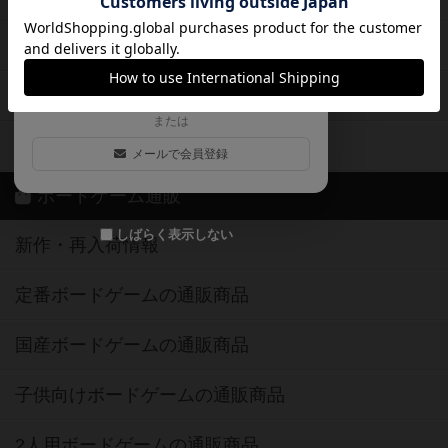
ログイン / 会員登録（10秒）
Google
X
ボドとも・会員一覧
Apple
Facebook
ボードゲーム業界コラム
または
ボドゲーマご利用案内
メールで会員登録
ボードゲーム通販
しばらく表示しない
新作・再入荷情報
定番ボードゲームの通販商品
国産ボードゲームの通販商品
子供向けボードゲームの通販商品
2人用ボードゲームの通販商品