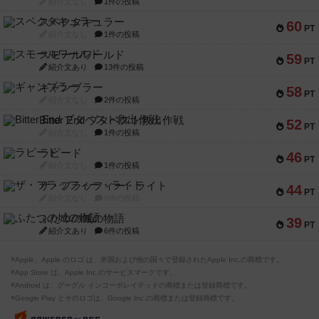
紹介文なし
1件の投稿
スペクタキュラー
60
PT
紹介文なし
1件の投稿
スモールワールド
59
PT
紹介文あり
13件の投稿
ギャンブラー
58
PT
紹介文なし
2件の投稿
Bitter End ブタペスト救出作戦
52
PT
紹介文なし
1件の投稿
ラピード
46
PT
紹介文なし
1件の投稿
ザ・フラッフィー・ライト
44
PT
紹介文なし
0件の投稿
ふたつの城の物語
39
PT
紹介文あり
6件の投稿
※Apple、Apple のロゴ は、米国および他の国々で登録されたApple Inc.の商標です。
※App Store は、Apple Inc.のサービスマークです。
※Android は、グーグル インコーポレイテッドの商標または登録商標です。
※Google Play とそのロゴは、Google Inc.の商標または登録商標です。