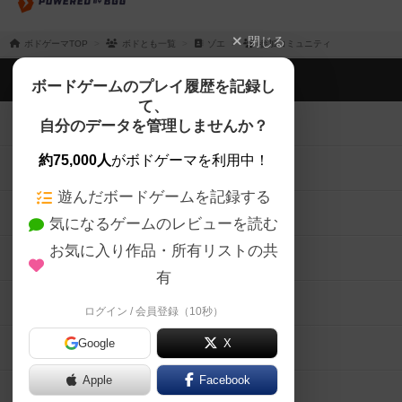
閉じる
ボドゲーマTOP
ボドとも一覧
ゾエ
参加コミュニティ
ボドゲーマTOP
ボードゲームのプレイ履歴を記録し
て、
ボードゲームを検索する
自分のデータを管理しませんか？
約75,000人
がボドゲーマを利用中！
ボードゲームの新着レビュー
遊んだボードゲームを記録する
ボードゲーム会情報
気になるゲームのレビューを読む
お気に入り作品・所有リストの共
メカニクス特集
有
掲示板・トピックス
ログイン / 会員登録（10秒）
Google
X
ボドとも・会員一覧
Apple
Facebook
ボードゲーム業界コラム