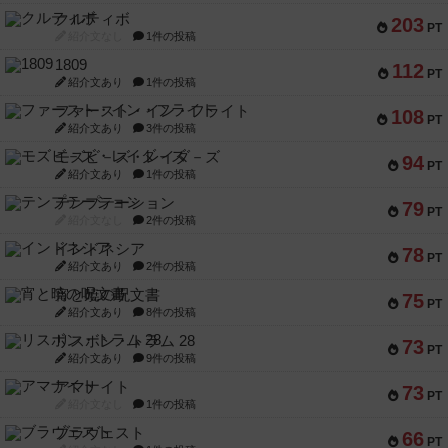
クルティボ
203
PT
紹介文なし
1件の投稿
1809
112
PT
紹介文あり
1件の投稿
ファースト・イン・フライト
108
PT
紹介文あり
3件の投稿
モズビ－ズ・レイダ－ズ
94
PT
紹介文あり
1件の投稿
テンプテーション
79
PT
紹介文なし
2件の投稿
インドネシア
78
PT
紹介文あり
2件の投稿
宵と暁の呪文書
75
PT
紹介文あり
8件の投稿
リスボン・トラム 28
73
PT
紹介文あり
9件の投稿
アマナイト
73
PT
紹介文なし
1件の投稿
ブラヴェスト
66
PT