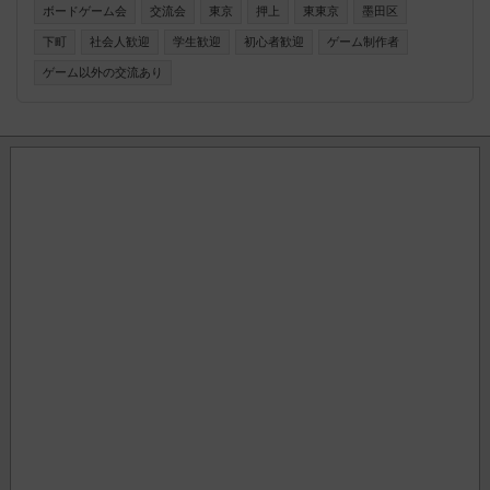
ボードゲーム会
交流会
東京
押上
東東京
墨田区
もちろん歓迎！ まずは一度遊びに来てくれると嬉しいです🥰
下町
社会人歓迎
学生歓迎
初心者歓迎
ゲーム制作者
ゲーム以外の交流あり