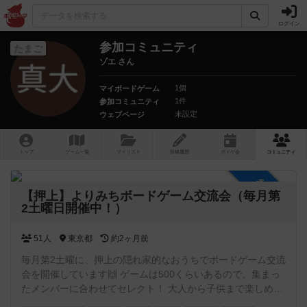
ログイン
参加コミュニティ
たまご
ゾエ さん
1個
マイボードゲーム
1件
参加コミュニティ
未設定
ウェブページ
トップ
ゲーム一覧
マイリスト
投稿履歴
ボ
ドゲ
会
コミュニティ
参加自由
【押上】よりみちボードゲーム交流会（毎月第
2土曜日開催中！）
51人
東京都
約2ヶ月前
毎月第2土曜に、押上の隠れ家的なおうちでボードゲーム交流
会を開催しています🙌 ゲームは500くらいあるので、集まっ
たメンバーに合わせてセレクト！ 大人から子供まで楽しめま
すので、どなたでも安心してご参加できます😊 初めての方も