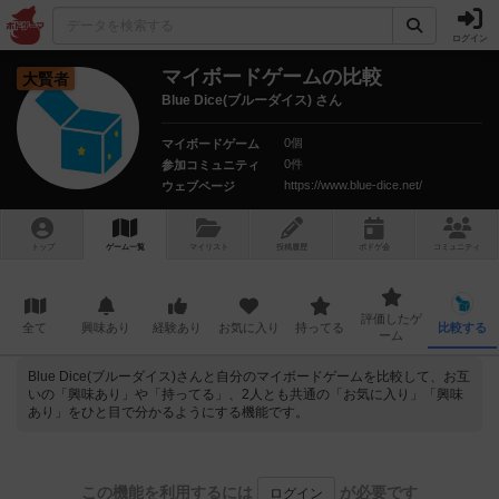
ログイン
マイボードゲームの比較
大賢者
Blue Dice(ブルーダイス) さん
0個
マイボードゲーム
0件
参加コミュニティ
https://www.blue-dice.net/
ウェブページ
トップ
ゲーム一覧
マイリスト
投稿履歴
ボ
ドゲ
会
コミュニティ
評価したゲ
全て
興味あり
経験あり
お気に入り
持ってる
比較する
ーム
Blue Dice(ブルーダイス)さんと自分のマイボードゲームを比較して、お互
いの「興味あり」や「持ってる」、2人とも共通の「お気に入り」「興味
あり」をひと目で分かるようにする機能です。
この機能を利用するには
が必要です
ログイン