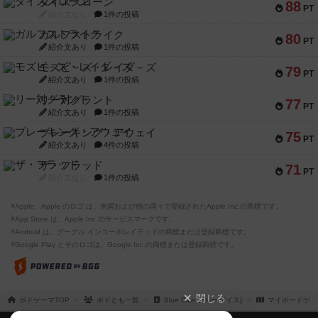
ダイススローン
88
PT
紹介文なし
1件の投稿
ガルフストライク
80
PT
紹介文あり
1件の投稿
モズビ－ズ・レイダ－ズ
79
PT
紹介文あり
1件の投稿
リー対グラント
77
PT
紹介文あり
1件の投稿
ブレーキング・アウェイ
75
PT
紹介文あり
4件の投稿
ザ・フラッド
71
PT
紹介文なし
1件の投稿
※Apple、Apple のロゴ は、米国および他の国々で登録されたApple Inc.の商標です。
※App Store は、Apple Inc.のサービスマークです。
※Android は、グーグル インコーポレイテッドの商標または登録商標です。
※Google Play とそのロゴは、Google Inc.の商標または登録商標です。
閉じる
ボドゲーマTOP
ボドとも一覧
Blue Dice(ブルーダイス)
マイボードゲー