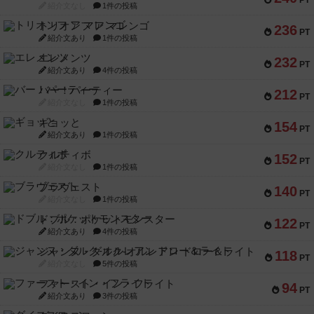
PT
紹介文なし
1件の投稿
トリオンフ ア マレンゴ
236
PT
紹介文あり
1件の投稿
エレメンツ
232
PT
紹介文あり
4件の投稿
バー！パーティー
212
PT
紹介文なし
1件の投稿
ギョッと
154
PT
紹介文あり
1件の投稿
クルティボ
152
PT
紹介文なし
1件の投稿
ブラヴェスト
140
PT
紹介文なし
1件の投稿
ドブル：ポケットモンスター
122
PT
紹介文あり
4件の投稿
ジャンヌ・ダルク-オルレアン ドロー＆ライト
118
PT
紹介文なし
5件の投稿
ファースト・イン・フライト
94
PT
紹介文あり
3件の投稿