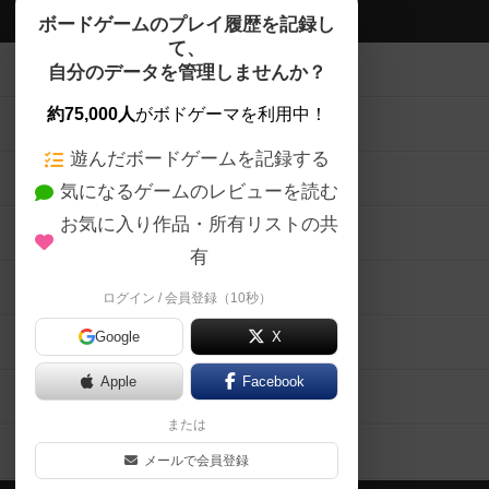
ボドゲーマTOP
ボードゲームのプレイ履歴を記録し
て、
ボードゲームを検索する
自分のデータを管理しませんか？
約75,000人
がボドゲーマを利用中！
ボードゲームの新着レビュー
遊んだボードゲームを記録する
ボードゲーム会情報
気になるゲームのレビューを読む
お気に入り作品・所有リストの共
メカニクス特集
有
掲示板・トピックス
ログイン / 会員登録（10秒）
Google
X
ボドとも・会員一覧
Apple
Facebook
ボードゲーム業界コラム
または
ボドゲーマご利用案内
メールで会員登録