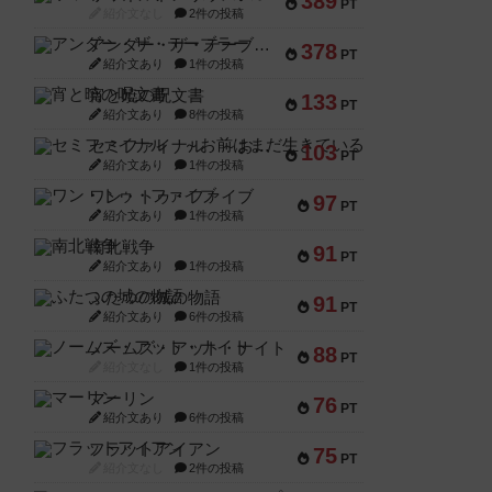
389
PT
紹介文なし
2件の投稿
アンダー・ザ・テーブラー
378
PT
紹介文あり
1件の投稿
宵と暁の呪文書
133
PT
紹介文あり
8件の投稿
セミファイナル ～お前はまだ生きている～
103
PT
紹介文あり
1件の投稿
ワン・トゥ・ファイブ
97
PT
紹介文あり
1件の投稿
南北戦争
91
PT
紹介文あり
1件の投稿
ふたつの城の物語
91
PT
紹介文あり
6件の投稿
ノームズ・アット・ナイト
88
PT
紹介文なし
1件の投稿
マーリン
76
PT
紹介文あり
6件の投稿
フラットアイアン
75
PT
紹介文なし
2件の投稿