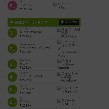
Azul
9
アズール
位
1903名
興味ありランキング
トップ50
SCYTHE
1
サイズ -大鎌戦役-
位
2415名
Terraforming Mars
2
テラフォーミングマーズ
位
2394名
Stone Garden
3
枯山水
位
2281名
Viticulture
4
ワイナリーの四季
位
2272名
Agricola
5
アグリコラ
位
2120名
Azul
6
アズール
位
2034名