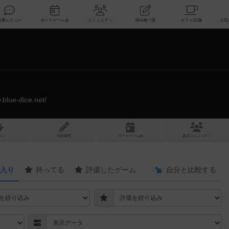
索
新着レビュー
ボードゲーム会
コミュニティ
掲示板一覧
.blue-dice.net/
スト
投稿履歴
ボ
ー
ドゲ
ーム
会
参加
コミュニティ
入り
持ってる
評価したゲーム
自分と
比較する