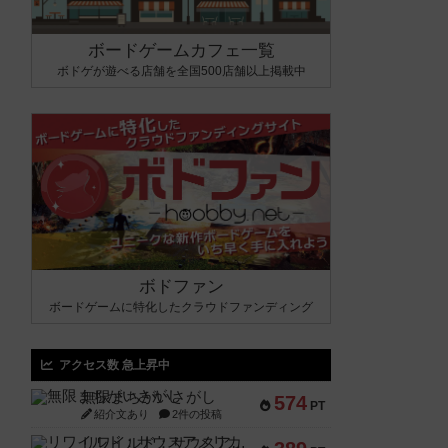
ボードゲームカフェ一覧
ボドゲが遊べる店舗を全国500店舗以上掲載中
ボドファン
ボードゲームに特化したクラウドファンディング
アクセス数 急上昇中
無限まちがいさがし
574
PT
紹介文あり
2件の投稿
リワイルド：サウスアメリカ