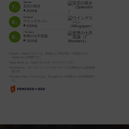
Splendor
7
宝石の煌き
位
2028名
Wingspan
8
ウイングスパン
位
2006名
7 Wonders
9
世界の七不思議
位
1919名
※Apple、Apple のロゴ は、米国および他の国々で登録された
Apple Inc.の商標です。
※App Store は、Apple Inc.のサービスマークです。
※Android は、グーグル インコーポレイテッドの商標または登録商
標です。
※Google Play とそのロゴは、Google Inc.の商標または登録商標で
す。