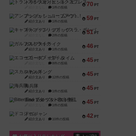
トランスオリエント・エクスプレス
70
PT
紹介文なし
1件の投稿
アンブッシュ！：ムーブアウト！
59
PT
紹介文あり
1件の投稿
キャプテン・フリップ：イスラ・ボンバ
51
PT
紹介文なし
2件の投稿
ガルフストライク
46
PT
紹介文あり
1件の投稿
エコーズ・オブ・タイム
45
PT
紹介文なし
8件の投稿
スカルキング
45
PT
紹介文あり
12件の投稿
海兵隊
45
PT
紹介文あり
1件の投稿
Bitter End ブタペスト救出作戦
45
PT
紹介文なし
1件の投稿
ドコジャン
42
PT
紹介文あり
10件の投稿