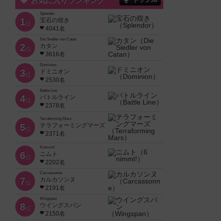
お気に入りランキング
トップ50
Splendor
1
宝石の煌き
位
4041名
Die Siedler von Catan
2
カタン
位
3616名
Dominion
3
ドミニオン
位
2530名
Battle Line
4
バトルライン
位
2378名
Terraforming Mars
5
テラフォーミングマーズ
位
2371名
6 nimmt!
6
ニムト
位
2202名
Carcassonne
7
カルカソンヌ
位
2191名
Wingspan
8
ウイングスパン
位
2150名