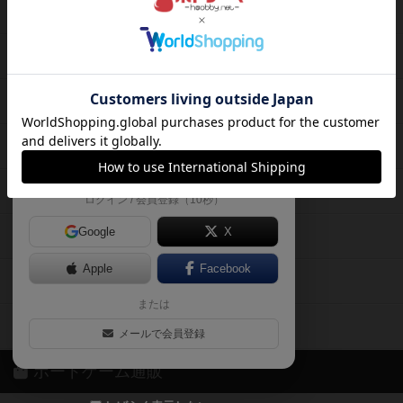
ボードゲームを検索する
自分のデータを管理しませんか？
約75,000人
がボドゲーマを利用中！
ボードゲームの新着レビュー
遊んだボードゲームを記録する
ボードゲーム会情報
気になるゲームのレビューを読む
お気に入り作品・所有リストの共
メカニクス特集
有
掲示板・トピックス
ログイン / 会員登録（10秒）
Google
X
ボドとも・会員一覧
Apple
Facebook
ボードゲーム業界コラム
または
ボドゲーマご利用案内
メールで会員登録
ボードゲーム通販