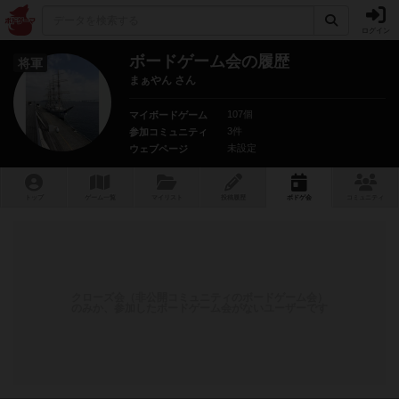
ログイン
ボードゲーム会の履歴
将軍
まぁやん さん
107個
マイボードゲーム
3件
参加コミュニティ
未設定
ウェブページ
トップ
ゲーム一覧
マイリスト
投稿履歴
ボ
ドゲ
会
コミュニティ
クローズ会（非公開コミュニティのボードゲーム会）
のみか、参加したボードゲーム会がないユーザーです