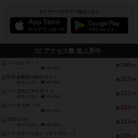
ボドゲーマのアプリ版はこちら
アクセス数 急上昇中
コレクト！
340
PT
紹介文なし
1件の投稿
無限まちがいさがし
322
PT
紹介文あり
2件の投稿
ガルフストライク
217
PT
紹介文あり
1件の投稿
クルティボ
203
PT
紹介文なし
1件の投稿
1809
112
PT
紹介文あり
1件の投稿
ファースト・イン・フライト
108
PT