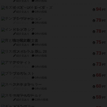
紹介文あり
3件の投稿
モズビ－ズ・レイダ－ズ
94
PT
紹介文あり
1件の投稿
テンプテーション
79
PT
紹介文なし
2件の投稿
インドネシア
78
PT
紹介文あり
2件の投稿
宵と暁の呪文書
75
PT
紹介文あり
8件の投稿
リスボン・トラム 28
73
PT
紹介文あり
9件の投稿
アマナイト
73
PT
紹介文なし
1件の投稿
ブラヴェスト
66
PT
紹介文なし
1件の投稿
スペクタキュラー
60
PT
紹介文なし
1件の投稿
スモールワールド
59
PT
紹介文あり
13件の投稿
ギャンブラー