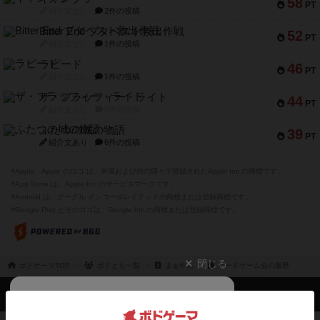
58
PT
紹介文なし
2件の投稿
Bitter End ブタペスト救出作戦
52
PT
紹介文なし
1件の投稿
ラピード
46
PT
紹介文なし
1件の投稿
ザ・フラッフィー・ライト
44
PT
紹介文なし
0件の投稿
ふたつの城の物語
39
PT
紹介文あり
6件の投稿
※Apple、Apple のロゴ は、米国および他の国々で登録されたApple Inc.の商標です。
※App Store は、Apple Inc.のサービスマークです。
※Android は、グーグル インコーポレイテッドの商標または登録商標です。
※Google Play とそのロゴは、Google Inc.の商標または登録商標です。
閉じる
ボドゲーマTOP
ボドとも一覧
まぁやん
ボードゲーム会の履歴
ボドゲーマTOP
ボードゲームのプレイ履歴を記録し
て、