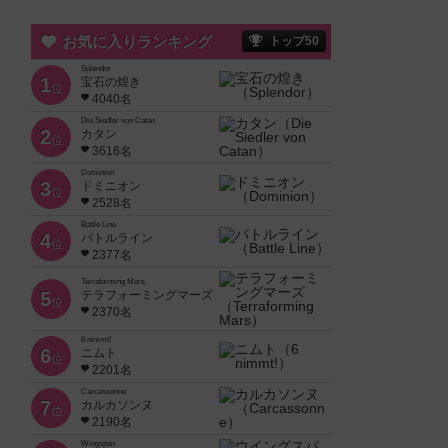
お気に入りランキング
トップ50
Splendor
1
宝石の煌き
位
4040名
Die Siedler von Catan
2
カタン
位
3616名
Dominion
3
ドミニオン
位
2528名
Battle Line
4
バトルライン
位
2377名
Terraforming Mars
5
テラフォーミングマーズ
位
2370名
6 nimmt!
6
ニムト
位
2201名
Carcassonne
7
カルカソンヌ
位
2190名
Wingspan