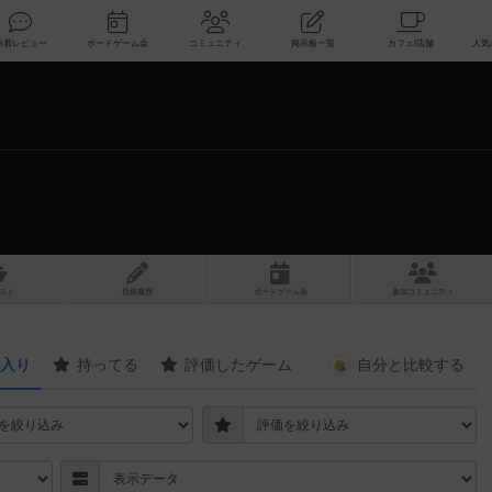
索
新着レビュー
ボードゲーム会
コミュニティ
掲示板一覧
スト
投稿履歴
ボ
ー
ドゲ
ーム
会
参加
コミュニティ
入り
持ってる
評価したゲーム
自分と
比較する