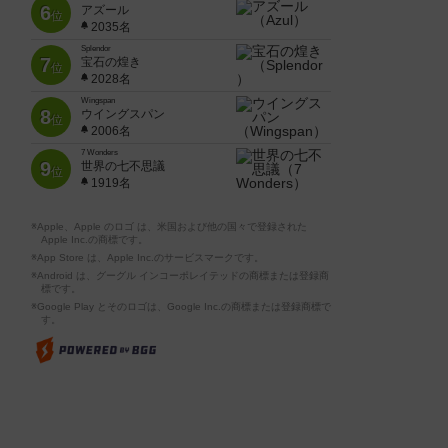
6
アズール
位
2035名
Splendor
7
宝石の煌き
位
2028名
Wingspan
8
ウイングスパン
位
2006名
7 Wonders
9
世界の七不思議
位
1919名
※Apple、Apple のロゴ は、米国および他の国々で登録された
Apple Inc.の商標です。
※App Store は、Apple Inc.のサービスマークです。
※Android は、グーグル インコーポレイテッドの商標または登録商
標です。
※Google Play とそのロゴは、Google Inc.の商標または登録商標で
す。