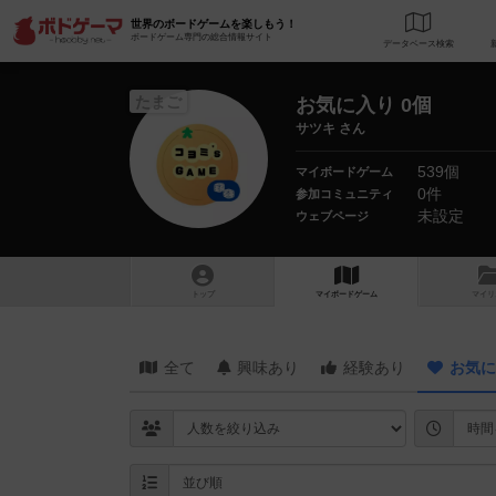
世界のボードゲームを楽しもう！
ボードゲーム専門の総合情報サイト
データベース
検
たまご
お気に入り 0個
サツキ さん
539個
マイボードゲーム
0件
参加コミュニティ
未設定
ウェブページ
トップ
マイボードゲーム
マイリ
全て
興味あり
経験あり
お気に