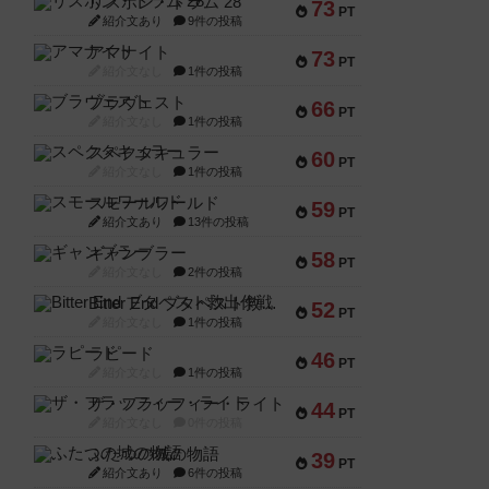
リスボン・トラム 28
73
PT
紹介文あり
9件の投稿
アマナイト
73
PT
紹介文なし
1件の投稿
ブラヴェスト
66
PT
紹介文なし
1件の投稿
スペクタキュラー
60
PT
紹介文なし
1件の投稿
スモールワールド
59
PT
紹介文あり
13件の投稿
ギャンブラー
58
PT
紹介文なし
2件の投稿
Bitter End ブタペスト救出作戦
52
PT
紹介文なし
1件の投稿
ラピード
46
PT
紹介文なし
1件の投稿
ザ・フラッフィー・ライト
44
PT
紹介文なし
0件の投稿
ふたつの城の物語
39
PT
紹介文あり
6件の投稿