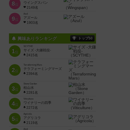
8
ウイングスパン
位
2149名
Azul
9
アズール
位
1903名
興味ありランキング
トップ50
SCYTHE
1
サイズ -大鎌戦役-
位
2415名
Terraforming Mars
2
テラフォーミングマーズ
位
2394名
Stone Garden
3
枯山水
位
2281名
Viticulture
4
ワイナリーの四季
位
2272名
Agricola
5
アグリコラ
位
2119名
Azul