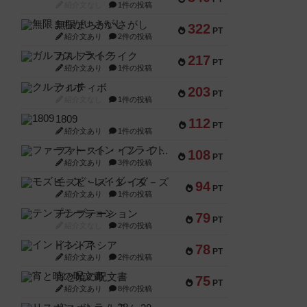
紹介文なし
1件の投稿
無限まちがいさがし
322
PT
紹介文あり
2件の投稿
ガルフストライク
217
PT
紹介文あり
1件の投稿
クルティボ
203
PT
紹介文なし
1件の投稿
1809
112
PT
紹介文あり
1件の投稿
ファースト・イン・フライト
108
PT
紹介文あり
3件の投稿
モズビ－ズ・レイダ－ズ
94
PT
紹介文あり
1件の投稿
テンプテーション
79
PT
紹介文なし
2件の投稿
インドネシア
78
PT
紹介文あり
2件の投稿
宵と暁の呪文書
75
PT
紹介文あり
8件の投稿