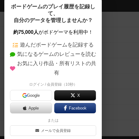
ボドゲーマTOP
ボードゲームのプレイ履歴を記録し
て、
ボードゲームを検索する
自分のデータを管理しませんか？
約75,000人
がボドゲーマを利用中！
ボードゲームの新着レビュー
遊んだボードゲームを記録する
ボードゲーム会情報
気になるゲームのレビューを読む
お気に入り作品・所有リストの共
メカニクス特集
有
掲示板・トピックス
ログイン / 会員登録（10秒）
Google
X
ボドとも・会員一覧
Apple
Facebook
ボードゲーム業界コラム
または
ボドゲーマご利用案内
メールで会員登録