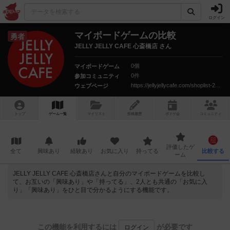
ログイン
マイボードゲームの比較
勇者
JELLY JELLY CAFE 心斎橋店 さん
0個
マイボードゲーム
0件
参加コミュニティ
https://jellyjellycafe.com/shoplist-2__trashed/shinsaibashi
ウェブページ
トップ
ゲーム一覧
マイリスト
投稿履歴
ボ
ドゲ
会
コミュニティ
評価したゲ
全て
興味あり
経験あり
お気に入り
持ってる
比較する
ーム
JELLY JELLY CAFE 心斎橋店さんと自分のマイボードゲームを比較し
て、お互いの「興味あり」や「持ってる」、2人とも共通の「お気に入
り」「興味あり」をひと目で分かるようにする機能です。
この機能を利用するには
が必要です
ログイン