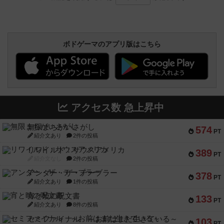
ボドゲーマのアプリ版はこちら
アクセス数 急上昇中
無限まちがいさがし
574
PT
紹介文あり
2件の投稿
リワイルド：サウスアメリカ
389
PT
紹介文なし
2件の投稿
アンダー・ザ・テーブラー
378
PT
紹介文あり
1件の投稿
宵と暁の呪文書
133
PT
紹介文あり
8件の投稿
セミファイナル ～お前はまだ生きている～
103
PT