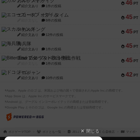
ガルフストライク
46
PT
紹介文あり
1件の投稿
エコーズ・オブ・タイム
45
PT
紹介文なし
8件の投稿
スカルキング
45
PT
紹介文あり
12件の投稿
海兵隊
45
PT
紹介文あり
1件の投稿
Bitter End ブタペスト救出作戦
45
PT
紹介文なし
1件の投稿
ドコジャン
42
PT
紹介文あり
10件の投稿
※Apple、Apple のロゴ は、米国および他の国々で登録されたApple Inc.の商標です。
※App Store は、Apple Inc.のサービスマークです。
※Android は、グーグル インコーポレイテッドの商標または登録商標です。
※Google Play とそのロゴは、Google Inc.の商標または登録商標です。
閉じる
ボドゲーマTOP
ボドとも一覧
JELLY JELLY CAFE 心斎橋店
マイボー