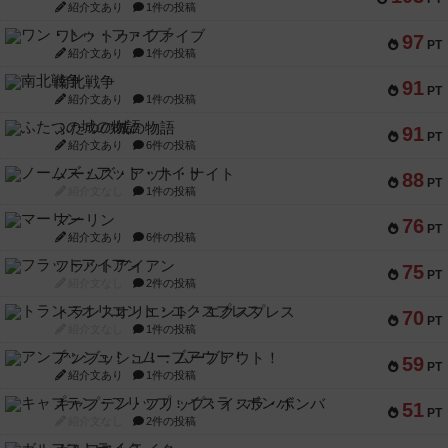
紹介文あり
1件の投稿
ワン・トゥ・ファイブ
97
PT
紹介文あり
1件の投稿
南北戦争
91
PT
紹介文あり
1件の投稿
ふたつの城の物語
91
PT
紹介文あり
6件の投稿
ノームズ・アット・ナイト
88
PT
紹介文なし
1件の投稿
マーリン
76
PT
紹介文あり
6件の投稿
フラットアイアン
75
PT
紹介文なし
2件の投稿
トランスオリエント・エクスプレス
70
PT
紹介文なし
1件の投稿
アンブッシュ！：ムーブアウト！
59
PT
紹介文あり
1件の投稿
キャプテン・フリップ：イスラ・ボンバ
51
PT
紹介文なし
2件の投稿