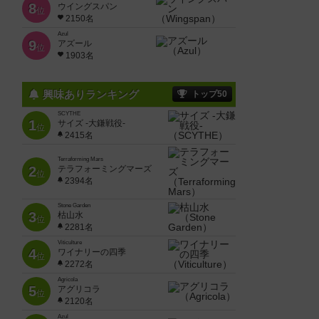
8
ウイングスパン
位
2150名
Azul
9
アズール
位
1903名
興味ありランキング
トップ50
SCYTHE
1
サイズ -大鎌戦役-
位
2415名
Terraforming Mars
2
テラフォーミングマーズ
位
2394名
Stone Garden
3
枯山水
位
2281名
Viticulture
4
ワイナリーの四季
位
2272名
Agricola
5
アグリコラ
位
2120名
Azul