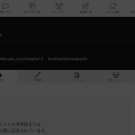
索
新着レビュー
ボードゲーム会
コミュニティ
掲示板一覧
さん
lyjellycafe.com/shoplist-2__trashed/shinsaibashi
スト
投稿履歴
ボ
ー
ドゲ
ーム
会
参加
コミュニティ
リストが未登録または
公開に設定されています。