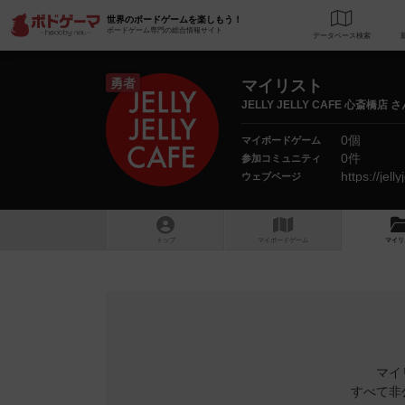
世界のボードゲームを楽しもう！
ボードゲーム専門の総合情報サイト
データベース
検
勇者
マイリスト
JELLY JELLY CAFE 心斎橋店 
0個
マイボードゲーム
0件
参加コミュニティ
https://jel
ウェブページ
トップ
マイボードゲーム
マイリ
マイ
すべて非