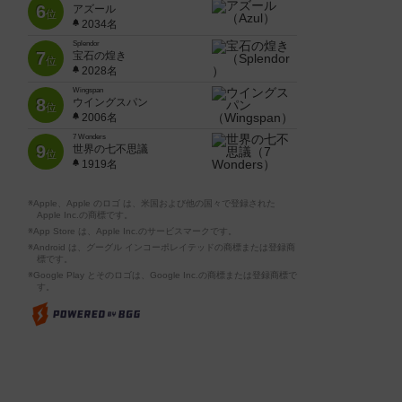
6
アズール
位
2034名
Splendor
7
宝石の煌き
位
2028名
Wingspan
8
ウイングスパン
位
2006名
7 Wonders
9
世界の七不思議
位
1919名
※Apple、Apple のロゴ は、米国および他の国々で登録された
Apple Inc.の商標です。
※App Store は、Apple Inc.のサービスマークです。
※Android は、グーグル インコーポレイテッドの商標または登録商
標です。
※Google Play とそのロゴは、Google Inc.の商標または登録商標で
す。