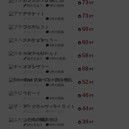
リスボン・トラム 28
73
PT
紹介文あり
9件の投稿
アマナイト
73
PT
紹介文なし
1件の投稿
ブラヴェスト
66
PT
紹介文なし
1件の投稿
スペクタキュラー
60
PT
紹介文なし
1件の投稿
スモールワールド
59
PT
紹介文あり
13件の投稿
ギャンブラー
58
PT
紹介文なし
2件の投稿
Bitter End ブタペスト救出作戦
52
PT
紹介文なし
1件の投稿
ラピード
46
PT
紹介文なし
1件の投稿
ザ・フラッフィー・ライト
44
PT
紹介文なし
0件の投稿
ふたつの城の物語
39
PT
紹介文あり
6件の投稿