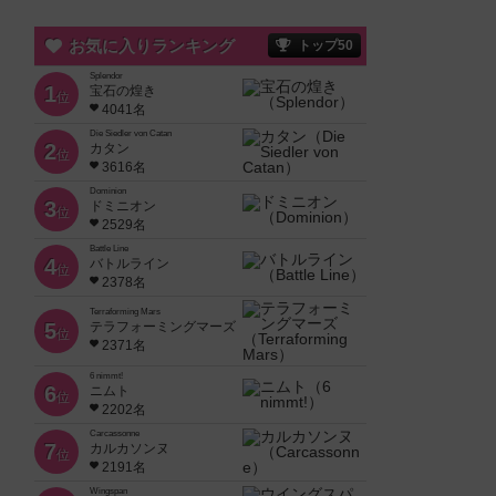
お気に入りランキング
トップ50
Splendor
1
宝石の煌き
位
4041名
Die Siedler von Catan
2
カタン
位
3616名
Dominion
3
ドミニオン
位
2529名
Battle Line
4
バトルライン
位
2378名
Terraforming Mars
5
テラフォーミングマーズ
位
2371名
6 nimmt!
6
ニムト
位
2202名
Carcassonne
7
カルカソンヌ
位
2191名
Wingspan