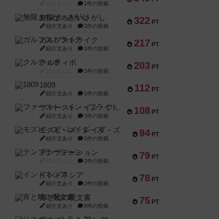
紹介文なし
1件の投稿
無限まちがいさがし
322
PT
紹介文あり
2件の投稿
ガルフストライク
217
PT
紹介文あり
1件の投稿
クルティボ
203
PT
紹介文なし
1件の投稿
1809
112
PT
紹介文あり
1件の投稿
ファースト・イン・フライト
108
PT
紹介文あり
3件の投稿
モズビ－ズ・レイダ－ズ
94
PT
紹介文あり
1件の投稿
テンプテーション
79
PT
紹介文なし
2件の投稿
インドネシア
78
PT
紹介文あり
2件の投稿
宵と暁の呪文書
75
PT
紹介文あり
8件の投稿