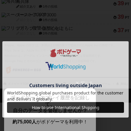
海兵隊
39
PT
紹介文あり
1件の投稿
スーパーストア3000
39
PT
紹介文なし
1件の投稿
フリップ７：復讐心とともに
37
PT
紹介文なし
2件の投稿
※Apple、Apple のロゴ は、米国および他の国々で登録されたApple Inc.の商標です。
※App Store は、Apple Inc.のサービスマークです。
※Android は、グーグル インコーポレイテッドの商標または登録商標です。
※Google Play とそのロゴは、Google Inc.の商標または登録商標です。
閉じる
ボドゲーマTOP
ボドとも一覧
Hinami
マイボードゲーム
興味あ
ボドゲーマTOP
ボードゲームのプレイ履歴を記録し
て、
ボードゲームを検索する
自分のデータを管理しませんか？
約75,000人
がボドゲーマを利用中！
ボードゲームの新着レビュー