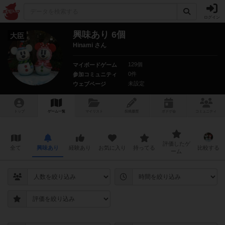
ログイン
興味あり 6個
大臣
Hinami さん
129個
マイボードゲーム
0件
参加コミュニティ
未設定
ウェブページ
トップ
ゲーム一覧
マイリスト
投稿履歴
ボ
ドゲ
会
コミュニティ
評価したゲ
全て
興味あり
経験あり
お気に入り
持ってる
比較する
ーム