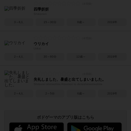
四季折折
Shikioriori
3～6人
15～30分
8歳～
2019年
ウリカイ
Urikai
2～4人
30～60分
12歳～
2019年
失礼しました、暑盛と出てしまいました。
Shitsurei shimashita Atsumori to deteshimaimashita
2～4人
2～5分
6歳～
2019年
ボドゲーマのアプリ版はこちら