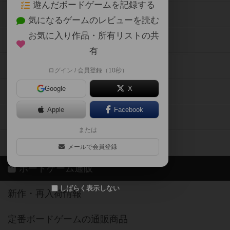
遊んだボードゲームを記録する
ボードゲーム会情報
気になるゲームのレビューを読む
お気に入り作品・所有リストの共
メカニクス特集
有
掲示板・トピックス
ログイン / 会員登録（10秒）
Google
X
ボドとも・会員一覧
Apple
Facebook
ボードゲーム業界コラム
または
ボドゲーマご利用案内
メールで会員登録
ボードゲーム通販
しばらく表示しない
新作・再入荷情報
定番ボードゲームの通販商品