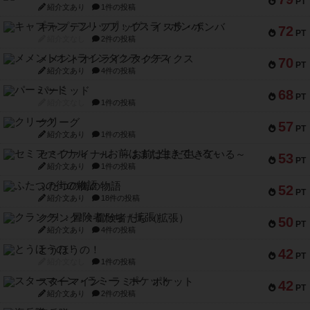
PT
紹介文あり
1件の投稿
キャプテン・フリップ：イスラ・ボンバ
72
PT
紹介文なし
2件の投稿
メメントオンラインタクティクス
70
PT
紹介文あり
4件の投稿
パーミッド
68
PT
紹介文なし
1件の投稿
クリーグ
57
PT
紹介文あり
1件の投稿
セミファイナル ～お前はまだ生きている～
53
PT
紹介文あり
1件の投稿
ふたつの街の物語
52
PT
紹介文あり
18件の投稿
クランク! ：冒険者たち（拡張）
50
PT
紹介文あり
4件の投稿
とうほうの！
42
PT
紹介文なし
1件の投稿
スターマイン・ラミー ポケット
42
PT
紹介文あり
2件の投稿