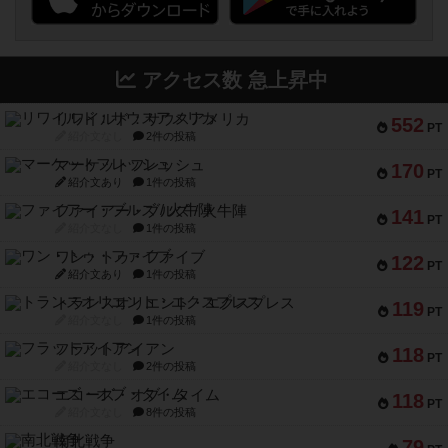
アクセス数 急上昇中
リワイルド：サウスアメリカ
552
PT
紹介文なし
2件の投稿
マーケットフレッシュ
170
PT
紹介文あり
1件の投稿
ファイアー・ブルズ / 火牛陣
141
PT
紹介文なし
1件の投稿
ワン・トゥ・ファイブ
122
PT
紹介文あり
1件の投稿
トランスオリエント・エクスプレス
119
PT
紹介文なし
1件の投稿
フラットアイアン
118
PT
紹介文なし
2件の投稿
エコーズ・オブ・タイム
118
PT
紹介文なし
8件の投稿
南北戦争
79