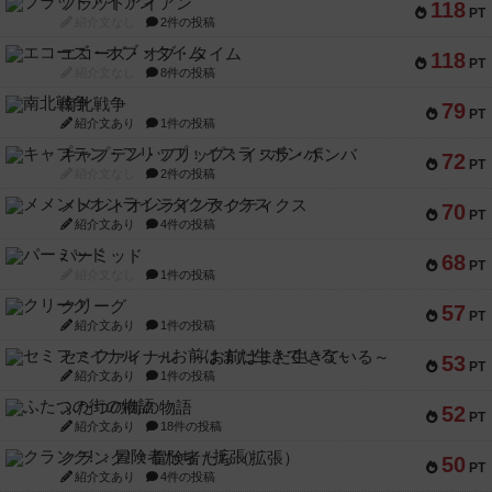
フラットアイアン
118
PT
紹介文なし
2件の投稿
エコーズ・オブ・タイム
118
PT
紹介文なし
8件の投稿
南北戦争
79
PT
紹介文あり
1件の投稿
キャプテン・フリップ：イスラ・ボンバ
72
PT
紹介文なし
2件の投稿
メメントオンラインタクティクス
70
PT
紹介文あり
4件の投稿
パーミッド
68
PT
紹介文なし
1件の投稿
クリーグ
57
PT
紹介文あり
1件の投稿
セミファイナル ～お前はまだ生きている～
53
PT
紹介文あり
1件の投稿
ふたつの街の物語
52
PT
紹介文あり
18件の投稿
クランク! ：冒険者たち（拡張）
50
PT
紹介文あり
4件の投稿