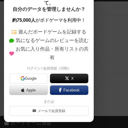
て、
ボードゲームを検索する
自分のデータを管理しませんか？
約75,000人
がボドゲーマを利用中！
ボードゲームの新着レビュー
遊んだボードゲームを記録する
ボードゲーム会情報
気になるゲームのレビューを読む
お気に入り作品・所有リストの共
メカニクス特集
有
掲示板・トピックス
ログイン / 会員登録（10秒）
Google
X
ボドとも・会員一覧
Apple
Facebook
ボードゲーム業界コラム
または
ボドゲーマご利用案内
メールで会員登録
ボードゲーム通販