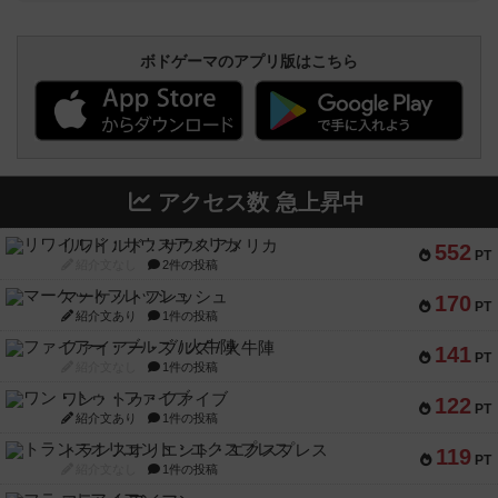
ボドゲーマのアプリ版はこちら
アクセス数 急上昇中
リワイルド：サウスアメリカ
552
PT
紹介文なし
2件の投稿
マーケットフレッシュ
170
PT
紹介文あり
1件の投稿
ファイアー・ブルズ / 火牛陣
141
PT
紹介文なし
1件の投稿
ワン・トゥ・ファイブ
122
PT
紹介文あり
1件の投稿
トランスオリエント・エクスプレス
119
PT
紹介文なし
1件の投稿