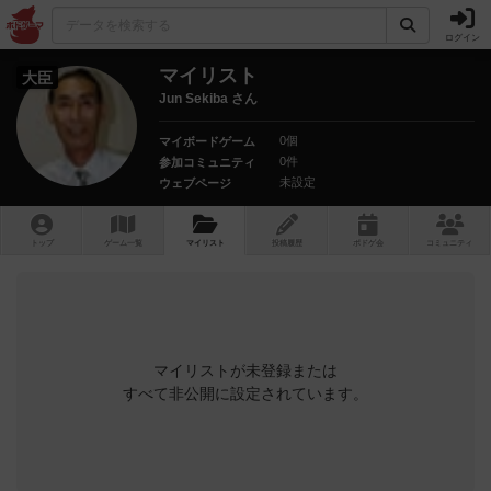
ログイン
マイリスト
大臣
Jun Sekiba さん
0個
マイボードゲーム
0件
参加コミュニティ
未設定
ウェブページ
トップ
ゲーム一覧
マイリスト
投稿履歴
ボ
ドゲ
会
コミュニティ
マイリストが未登録または
すべて非公開に設定されています。