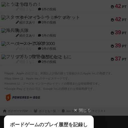
とうほうの！
42
PT
紹介文なし
1件の投稿
スターマイン・ラミー ポケット
42
PT
紹介文あり
2件の投稿
海兵隊
39
PT
紹介文あり
1件の投稿
スーパーストア3000
39
PT
紹介文なし
1件の投稿
フリップ７：復讐心とともに
37
PT
紹介文なし
2件の投稿
※Apple、Apple のロゴ は、米国および他の国々で登録されたApple Inc.の商標です。
※App Store は、Apple Inc.のサービスマークです。
※Android は、グーグル インコーポレイテッドの商標または登録商標です。
※Google Play とそのロゴは、Google Inc.の商標または登録商標です。
閉じる
ボドゲーマTOP
ボドとも一覧
Jun Sekiba
マイリスト
ボドゲーマTOP
ボードゲームのプレイ履歴を記録し