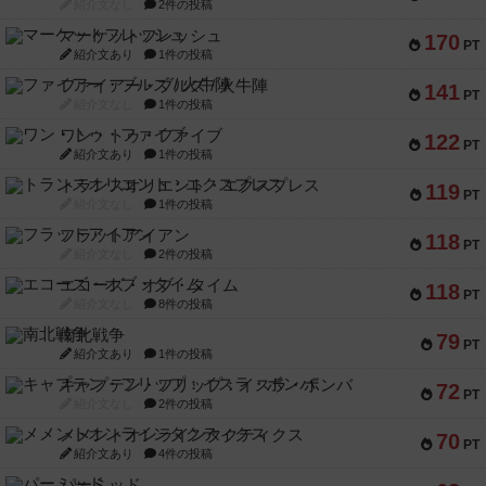
紹介文なし
2件の投稿
マーケットフレッシュ
170
PT
紹介文あり
1件の投稿
ファイアー・ブルズ / 火牛陣
141
PT
紹介文なし
1件の投稿
ワン・トゥ・ファイブ
122
PT
紹介文あり
1件の投稿
トランスオリエント・エクスプレス
119
PT
紹介文なし
1件の投稿
フラットアイアン
118
PT
紹介文なし
2件の投稿
エコーズ・オブ・タイム
118
PT
紹介文なし
8件の投稿
南北戦争
79
PT
紹介文あり
1件の投稿
キャプテン・フリップ：イスラ・ボンバ
72
PT
紹介文なし
2件の投稿
メメントオンラインタクティクス
70
PT
紹介文あり
4件の投稿
パーミッド