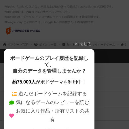
※Apple、Apple のロゴ は、米国および他の国々で登録されたApple Inc.の商標です。
※App Store は、Apple Inc.のサービスマークです。
※Android は、グーグル インコーポレイテッドの商標または登録商標です。
※Google Play とそのロゴは、Google Inc.の商標または登録商標です。
閉じる
ボドゲーマTOP
ボドとも一覧
Jun Sekiba
マイボードゲーム
評
ボドゲーマTOP
ボードゲームのプレイ履歴を記録し
て、
ボードゲームを検索する
自分のデータを管理しませんか？
約75,000人
がボドゲーマを利用中！
ボードゲームの新着レビュー
遊んだボードゲームを記録する
ボードゲーム会情報
気になるゲームのレビューを読む
お気に入り作品・所有リストの共
メカニクス特集
有
掲示板・トピックス