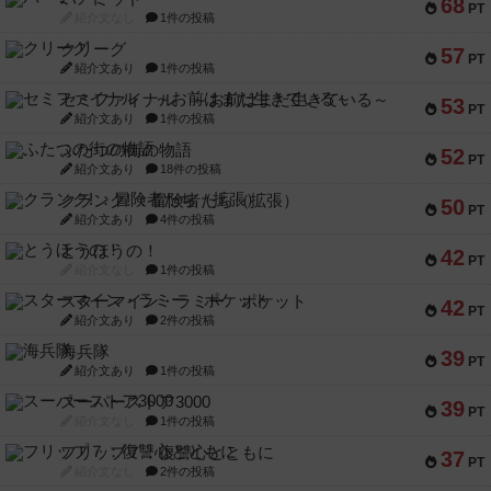
68
PT
紹介文なし
1件の投稿
クリーグ
57
PT
紹介文あり
1件の投稿
セミファイナル ～お前はまだ生きている～
53
PT
紹介文あり
1件の投稿
ふたつの街の物語
52
PT
紹介文あり
18件の投稿
クランク! ：冒険者たち（拡張）
50
PT
紹介文あり
4件の投稿
とうほうの！
42
PT
紹介文なし
1件の投稿
スターマイン・ラミー ポケット
42
PT
紹介文あり
2件の投稿
海兵隊
39
PT
紹介文あり
1件の投稿
スーパーストア3000
39
PT
紹介文なし
1件の投稿
フリップ７：復讐心とともに
37
PT
紹介文なし
2件の投稿