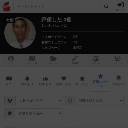
ログイン
評価した 0個
大臣
Jun Sekiba さん
0個
マイボードゲーム
0件
参加コミュニティ
未設定
ウェブページ
トップ
ゲーム一覧
マイリスト
投稿履歴
ボ
ドゲ
会
コミュニティ
評価したゲ
全て
興味あり
経験あり
お気に入り
持ってる
比較する
ーム