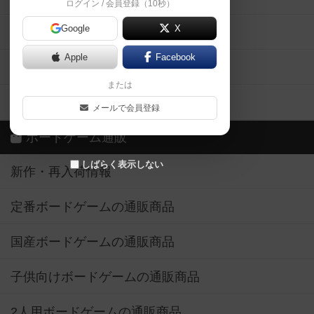
ログイン / 会員登録（10秒）
Google
X
ボドとも・会員一覧
Apple
Facebook
ボードゲーム業界コラム
または
ボドゲーマご利用案内
メールで会員登録
ボードゲーム通販
しばらく表示しない
新作・再入荷情報
定番ボードゲームの通販商品
国産ボードゲームの通販商品
子供向けボードゲームの通販商品
2人用ボードゲームの通販商品