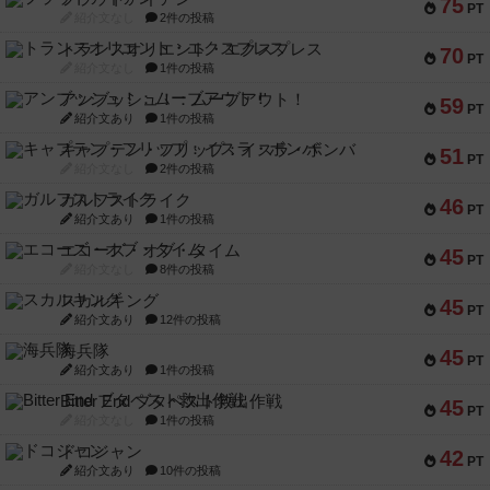
75
PT
紹介文なし
2件の投稿
トランスオリエント・エクスプレス
70
PT
紹介文なし
1件の投稿
アンブッシュ！：ムーブアウト！
59
PT
紹介文あり
1件の投稿
キャプテン・フリップ：イスラ・ボンバ
51
PT
紹介文なし
2件の投稿
ガルフストライク
46
PT
紹介文あり
1件の投稿
エコーズ・オブ・タイム
45
PT
紹介文なし
8件の投稿
スカルキング
45
PT
紹介文あり
12件の投稿
海兵隊
45
PT
紹介文あり
1件の投稿
Bitter End ブタペスト救出作戦
45
PT
紹介文なし
1件の投稿
ドコジャン
42
PT
紹介文あり
10件の投稿