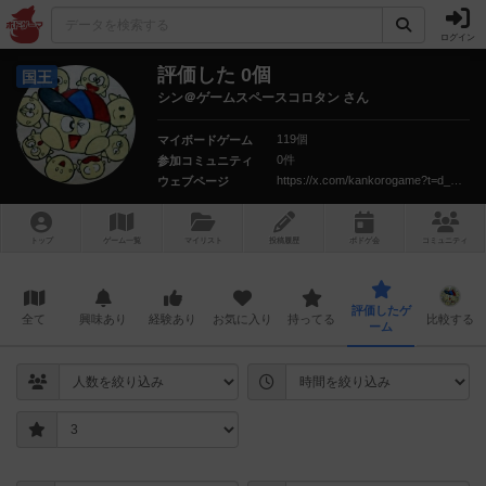
ログイン
評価した 0個
国王
シン＠ゲームスペースコロタン さん
119個
マイボードゲーム
0件
参加コミュニティ
https://x.com/kankorogame?t=d_NZ0_EnJHg3r_y6jALrWw&s=09
ウェブページ
トップ
ゲーム一覧
マイリスト
投稿履歴
ボ
ドゲ
会
コミュニティ
評価したゲ
全て
興味あり
経験あり
お気に入り
持ってる
比較する
ーム