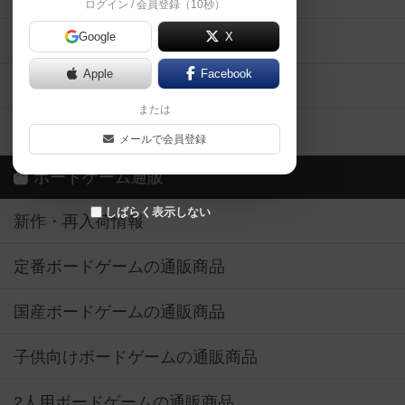
ログイン / 会員登録（10秒）
Google
X
ボドとも・会員一覧
Apple
Facebook
ボードゲーム業界コラム
または
ボドゲーマご利用案内
メールで会員登録
ボードゲーム通販
しばらく表示しない
新作・再入荷情報
定番ボードゲームの通販商品
国産ボードゲームの通販商品
子供向けボードゲームの通販商品
2人用ボードゲームの通販商品