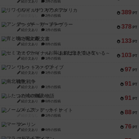
紹介文あり
2件の投稿
リワイルド：サウスアメリカ
389
PT
紹介文なし
2件の投稿
アンダー・ザ・テーブラー
378
PT
紹介文あり
1件の投稿
宵と暁の呪文書
133
PT
紹介文あり
8件の投稿
セミファイナル ～お前はまだ生きている～
103
PT
紹介文あり
1件の投稿
ワン・トゥ・ファイブ
97
PT
紹介文あり
1件の投稿
南北戦争
91
PT
紹介文あり
1件の投稿
ふたつの城の物語
91
PT
紹介文あり
6件の投稿
ノームズ・アット・ナイト
88
PT
紹介文なし
1件の投稿
マーリン
76
PT
紹介文あり
6件の投稿
フラットアイアン