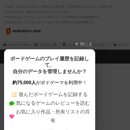
※Apple、Apple のロゴ は、米国および他の国々で登録されたApple Inc.の商標です。
※App Store は、Apple Inc.のサービスマークです。
※Android は、グーグル インコーポレイテッドの商標または登録商標です。
※Google Play とそのロゴは、Google Inc.の商標または登録商標です。
閉じる
ボドゲーマTOP
ボドとも一覧
シン＠ゲームスペースコロタン
マイボー
ボドゲーマTOP
ボードゲームのプレイ履歴を記録し
て、
ボードゲームを検索する
自分のデータを管理しませんか？
約75,000人
がボドゲーマを利用中！
ボードゲームの新着レビュー
遊んだボードゲームを記録する
ボードゲーム会情報
気になるゲームのレビューを読む
お気に入り作品・所有リストの共
メカニクス特集
有
掲示板・トピックス