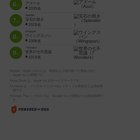
6
アズール
位
2035名
Splendor
7
宝石の煌き
位
2028名
Wingspan
8
ウイングスパン
位
2006名
7 Wonders
9
世界の七不思議
位
1919名
※Apple、Apple のロゴ は、米国および他の国々で登録された
Apple Inc.の商標です。
※App Store は、Apple Inc.のサービスマークです。
※Android は、グーグル インコーポレイテッドの商標または登録商
標です。
※Google Play とそのロゴは、Google Inc.の商標または登録商標で
す。