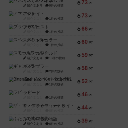
リスボン・トラム 28
73
PT
紹介文あり
9件の投稿
アマナイト
73
PT
紹介文なし
1件の投稿
ブラヴェスト
66
PT
紹介文なし
1件の投稿
スペクタキュラー
60
PT
紹介文なし
1件の投稿
スモールワールド
59
PT
紹介文あり
13件の投稿
ギャンブラー
58
PT
紹介文なし
2件の投稿
Bitter End ブタペスト救出作戦
52
PT
紹介文なし
1件の投稿
ラピード
46
PT
紹介文なし
1件の投稿
ザ・フラッフィー・ライト
44
PT
紹介文なし
0件の投稿
ふたつの城の物語
39
PT
紹介文あり
6件の投稿