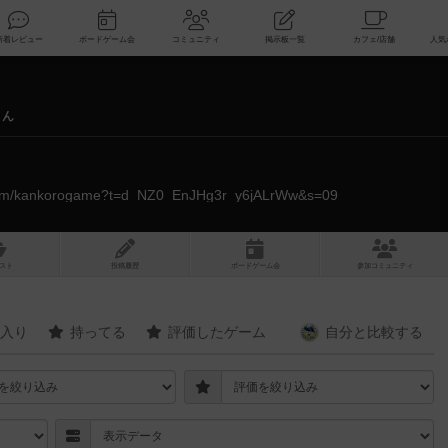
索
新着レビュー
ボードゲーム会
コミュニティ
掲示板一覧
さん
.com/kankorogame?t=d_NZ0_EnJHg3r_y6jALrWw&s=09
スト
投稿履歴
ボ
ー
ドゲ
ーム
会
参加
コミュニティ
入り
持ってる
評価したゲーム
自分と
比較する