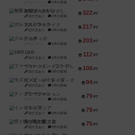
紹介文なし
1件の投稿
無限まちがいさがし
322
PT
紹介文あり
2件の投稿
ガルフストライク
217
PT
紹介文あり
1件の投稿
クルティボ
203
PT
紹介文なし
1件の投稿
1809
112
PT
紹介文あり
1件の投稿
ファースト・イン・フライト
108
PT
紹介文あり
3件の投稿
モズビ－ズ・レイダ－ズ
94
PT
紹介文あり
1件の投稿
テンプテーション
79
PT
紹介文なし
2件の投稿
インドネシア
78
PT
紹介文あり
2件の投稿
宵と暁の呪文書
75
PT
紹介文あり
8件の投稿