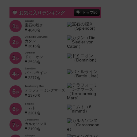
お気に入りランキング
トップ50
Splendor
1
宝石の煌き
位
4040名
Die Siedler von Catan
2
カタン
位
3616名
Dominion
3
ドミニオン
位
2528名
Battle Line
4
バトルライン
位
2377名
Terraforming Mars
5
テラフォーミングマーズ
位
2370名
6 nimmt!
6
ニムト
位
2201名
Carcassonne
7
カルカソンヌ
位
2190名
Wingspan