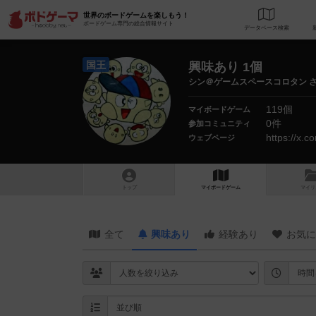
世界のボードゲームを楽しもう！
ボードゲーム専門の総合情報サイト
データベース
検
国王
興味あり 1個
シン＠ゲームスペースコロタン 
119個
マイボードゲーム
0件
参加コミュニティ
https://x
ウェブページ
トップ
マイボードゲーム
マイリ
全て
興味あり
経験あり
お気に