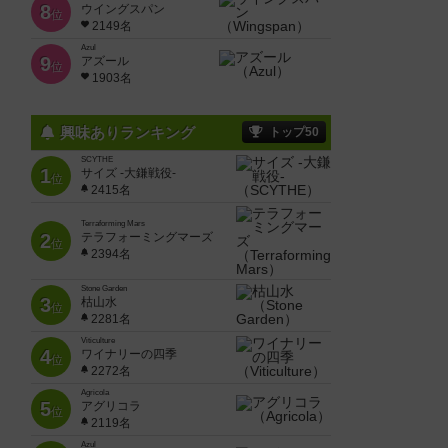
8
ウイングスパン
位
2149名
Azul
9
アズール
位
1903名
興味ありランキング
トップ50
SCYTHE
1
サイズ -大鎌戦役-
位
2415名
Terraforming Mars
2
テラフォーミングマーズ
位
2394名
Stone Garden
3
枯山水
位
2281名
Viticulture
4
ワイナリーの四季
位
2272名
Agricola
5
アグリコラ
位
2119名
Azul