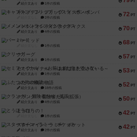
79
PT
紹介文あり
1件の投稿
キャプテン・フリップ：イスラ・ボンバ
72
PT
紹介文なし
2件の投稿
メメントオンラインタクティクス
70
PT
紹介文あり
4件の投稿
パーミッド
68
PT
紹介文なし
1件の投稿
クリーグ
57
PT
紹介文あり
1件の投稿
セミファイナル ～お前はまだ生きている～
53
PT
紹介文あり
1件の投稿
ふたつの街の物語
52
PT
紹介文あり
18件の投稿
クランク! ：冒険者たち（拡張）
50
PT
紹介文あり
4件の投稿
とうほうの！
42
PT
紹介文なし
1件の投稿
スターマイン・ラミー ポケット
42
PT
紹介文あり
2件の投稿