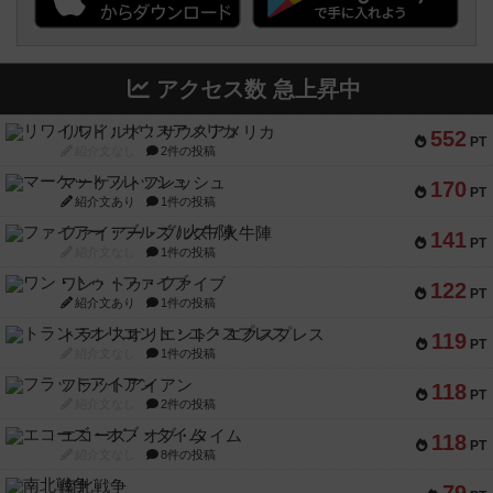
アクセス数 急上昇中
リワイルド：サウスアメリカ
552
PT
紹介文なし
2件の投稿
マーケットフレッシュ
170
PT
紹介文あり
1件の投稿
ファイアー・ブルズ / 火牛陣
141
PT
紹介文なし
1件の投稿
ワン・トゥ・ファイブ
122
PT
紹介文あり
1件の投稿
トランスオリエント・エクスプレス
119
PT
紹介文なし
1件の投稿
フラットアイアン
118
PT
紹介文なし
2件の投稿
エコーズ・オブ・タイム
118
PT
紹介文なし
8件の投稿
南北戦争