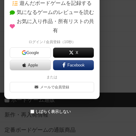
遊んだボードゲームを記録する
ボードゲーム会情報
気になるゲームのレビューを読む
お気に入り作品・所有リストの共
メカニクス特集
有
掲示板・トピックス
ログイン / 会員登録（10秒）
Google
X
ボドとも・会員一覧
Apple
Facebook
ボードゲーム業界コラム
または
ボドゲーマご利用案内
メールで会員登録
ボードゲーム通販
しばらく表示しない
新作・再入荷情報
定番ボードゲームの通販商品