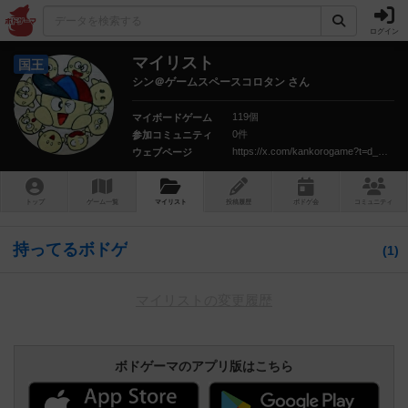
ログイン
マイリスト
国王
シン＠ゲームスペースコロタン さん
119個
マイボードゲーム
0件
参加コミュニティ
https://x.com/kankorogame?t=d_NZ0_EnJHg3r_y6jALrWw&s=09
ウェブページ
トップ
ゲーム一覧
マイリスト
投稿履歴
ボ
ドゲ
会
コミュニティ
持ってるボドゲ
1
マイリストの変更履歴
ボドゲーマのアプリ版はこちら