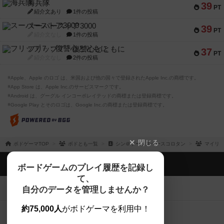
海兵隊
39
PT
紹介文あり
1件の投稿
スーパーストア3000
39
PT
紹介文なし
1件の投稿
フリップ７：復讐心とともに
37
PT
紹介文なし
2件の投稿
※Apple、Apple のロゴ は、米国および他の国々で登録されたApple Inc.の商標です。
※App Store は、Apple Inc.のサービスマークです。
※Android は、グーグル インコーポレイテッドの商標または登録商標です。
※Google Play とそのロゴは、Google Inc.の商標または登録商標です。
閉じる
ボドゲーマTOP
ボドとも一覧
シン＠ゲームスペースコロタン
マイリ
ボドゲーマTOP
ボードゲームのプレイ履歴を記録し
て、
ボードゲームを検索する
自分のデータを管理しませんか？
約75,000人
がボドゲーマを利用中！
ボードゲームの新着レビュー