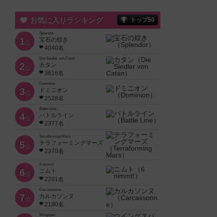
お気に入りランキング
トップ50
Splendor
1
宝石の煌き
位
4040名
Die Siedler von Catan
2
カタン
位
3616名
Dominion
3
ドミニオン
位
2528名
Battle Line
4
バトルライン
位
2377名
Terraforming Mars
5
テラフォーミングマーズ
位
2370名
6 nimmt!
6
ニムト
位
2201名
Carcassonne
7
カルカソンヌ
位
2190名
Wingspan