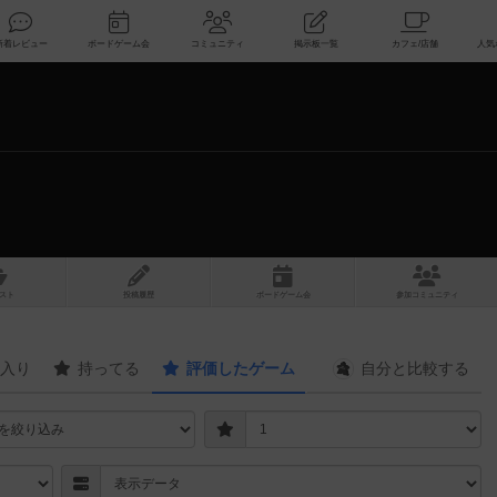
索
新着レビュー
ボードゲーム会
コミュニティ
掲示板一覧
スト
投稿履歴
ボ
ー
ドゲ
ーム
会
参加
コミュニティ
入り
持ってる
評価したゲーム
自分と
比較する