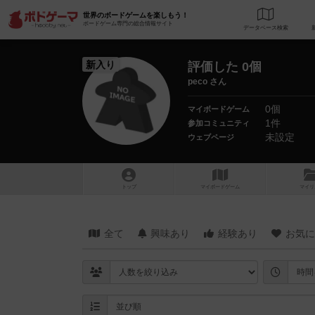
世界のボードゲームを楽しもう！
ボードゲーム専門の総合情報サイト
データベース
検
新入り
評価した 0個
peco さん
0個
マイボードゲーム
1件
参加コミュニティ
未設定
ウェブページ
トップ
マイボードゲーム
マイリ
全て
興味あり
経験あり
お気に