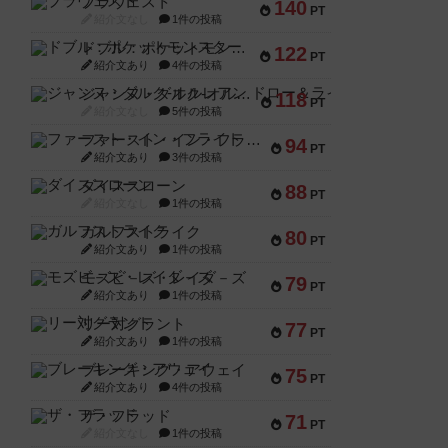
ブラヴェスト
140
PT
紹介文なし
1件の投稿
ドブル：ポケットモンスター
122
PT
紹介文あり
4件の投稿
ジャンヌ・ダルク-オルレアン ドロー＆ライト
118
PT
紹介文なし
5件の投稿
ファースト・イン・フライト
94
PT
紹介文あり
3件の投稿
ダイススローン
88
PT
紹介文なし
1件の投稿
ガルフストライク
80
PT
紹介文あり
1件の投稿
モズビ－ズ・レイダ－ズ
79
PT
紹介文あり
1件の投稿
リー対グラント
77
PT
紹介文あり
1件の投稿
ブレーキング・アウェイ
75
PT
紹介文あり
4件の投稿
ザ・フラッド
71
PT
紹介文なし
1件の投稿