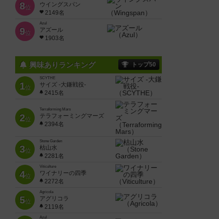
8
ウイングスパン
位
2149名
Azul
9
アズール
位
1903名
興味ありランキング
トップ50
SCYTHE
1
サイズ -大鎌戦役-
位
2415名
Terraforming Mars
2
テラフォーミングマーズ
位
2394名
Stone Garden
3
枯山水
位
2281名
Viticulture
4
ワイナリーの四季
位
2272名
Agricola
5
アグリコラ
位
2119名
Azul