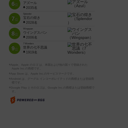
6
アズール
位
2035名
Splendor
7
宝石の煌き
位
2028名
Wingspan
8
ウイングスパン
位
2006名
7 Wonders
9
世界の七不思議
位
1919名
※Apple、Apple のロゴ は、米国および他の国々で登録された
Apple Inc.の商標です。
※App Store は、Apple Inc.のサービスマークです。
※Android は、グーグル インコーポレイテッドの商標または登録商
標です。
※Google Play とそのロゴは、Google Inc.の商標または登録商標で
す。