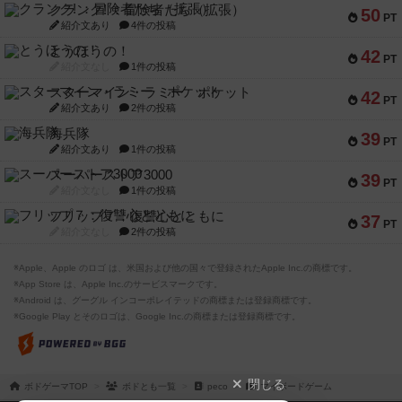
クランク! ：冒険者たち（拡張）
50
PT
紹介文あり
4件の投稿
とうほうの！
42
PT
紹介文なし
1件の投稿
スターマイン・ラミー ポケット
42
PT
紹介文あり
2件の投稿
海兵隊
39
PT
紹介文あり
1件の投稿
スーパーストア3000
39
PT
紹介文なし
1件の投稿
フリップ７：復讐心とともに
37
PT
紹介文なし
2件の投稿
※Apple、Apple のロゴ は、米国および他の国々で登録されたApple Inc.の商標です。
※App Store は、Apple Inc.のサービスマークです。
※Android は、グーグル インコーポレイテッドの商標または登録商標です。
※Google Play とそのロゴは、Google Inc.の商標または登録商標です。
閉じる
ボドゲーマTOP
ボドとも一覧
peco
マイボードゲーム