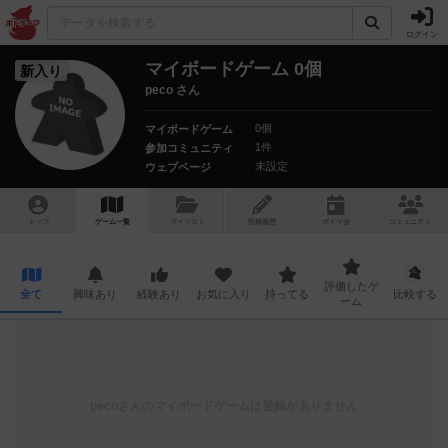
ログイン
マイボードゲーム 0個
新入り
peco さん
0個
マイボードゲーム
1件
参加コミュニティ
未設定
ウェブページ
トップ
ゲーム一覧
マイリスト
投稿履歴
ボ
ドゲ
会
コミュニティ
評価したゲ
全て
興味あり
経験あり
お気に入り
持ってる
比較する
ーム
peco
さんのマイボードゲームは登録がありません