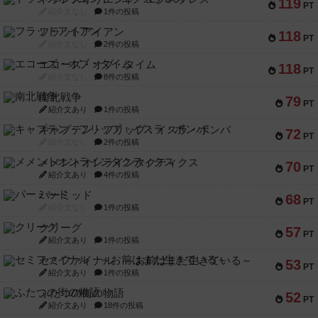
119
PT
紹介文なし
1件の投稿
フラットアイアン
118
PT
紹介文なし
2件の投稿
エコーズ・オブ・タイム
118
PT
紹介文なし
8件の投稿
南北戦争
79
PT
紹介文あり
1件の投稿
キャプテン・フリップ：イスラ・ボンバ
72
PT
紹介文なし
2件の投稿
メメントオンラインタクティクス
70
PT
紹介文あり
4件の投稿
パーミッド
68
PT
紹介文なし
1件の投稿
クリーグ
57
PT
紹介文あり
1件の投稿
セミファイナル ～お前はまだ生きている～
53
PT
紹介文あり
1件の投稿
ふたつの街の物語
52
PT
紹介文あり
18件の投稿