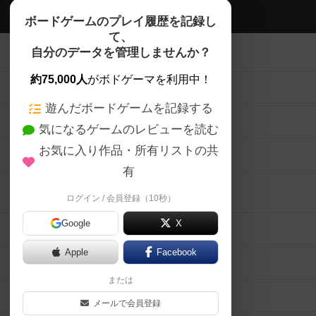
ボドゲーマTOP
ボードゲームのプレイ履歴を記録し
て、
ボードゲームを検索する
自分のデータを管理しませんか？
約75,000人
がボドゲーマを利用中！
ボードゲームの新着レビュー
遊んだボードゲームを記録する
ボードゲーム会情報
気になるゲームのレビューを読む
お気に入り作品・所有リストの共
メカニクス特集
有
掲示板・トピックス
ログイン / 会員登録（10秒）
Google
X
ボドとも・会員一覧
Apple
Facebook
ボードゲーム業界コラム
または
ボドゲーマご利用案内
メールで会員登録