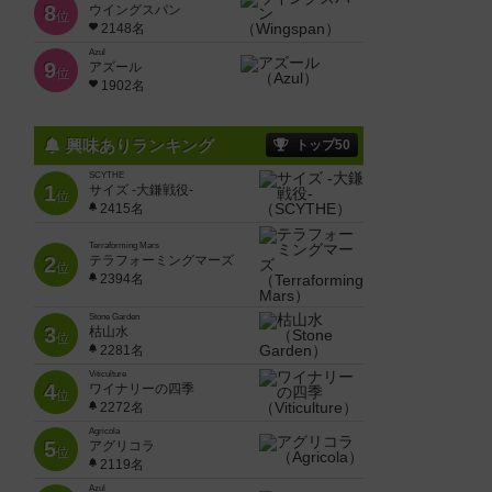
8
ウイングスパン
位
2148名
Azul
9
アズール
位
1902名
興味ありランキング
トップ50
SCYTHE
1
サイズ -大鎌戦役-
位
2415名
Terraforming Mars
2
テラフォーミングマーズ
位
2394名
Stone Garden
3
枯山水
位
2281名
Viticulture
4
ワイナリーの四季
位
2272名
Agricola
5
アグリコラ
位
2119名
Azul