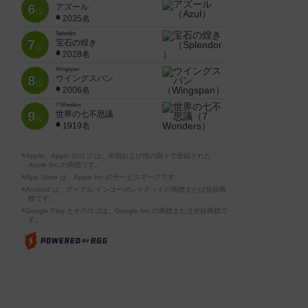
6
アズール
位
2035名
Splendor
7
宝石の煌き
位
2028名
Wingspan
8
ウイングスパン
位
2006名
7 Wonders
9
世界の七不思議
位
1919名
※Apple、Apple のロゴ は、米国および他の国々で登録された
Apple Inc.の商標です。
※App Store は、Apple Inc.のサービスマークです。
※Android は、グーグル インコーポレイテッドの商標または登録商
標です。
※Google Play とそのロゴは、Google Inc.の商標または登録商標で
す。