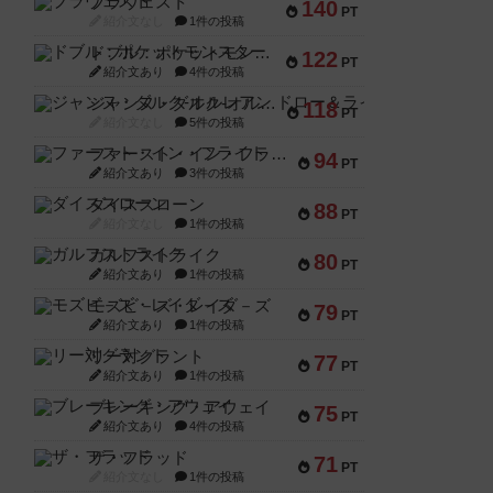
ブラヴェスト
140
PT
紹介文なし
1件の投稿
ドブル：ポケットモンスター
122
PT
紹介文あり
4件の投稿
ジャンヌ・ダルク-オルレアン ドロー＆ライト
118
PT
紹介文なし
5件の投稿
ファースト・イン・フライト
94
PT
紹介文あり
3件の投稿
ダイススローン
88
PT
紹介文なし
1件の投稿
ガルフストライク
80
PT
紹介文あり
1件の投稿
モズビ－ズ・レイダ－ズ
79
PT
紹介文あり
1件の投稿
リー対グラント
77
PT
紹介文あり
1件の投稿
ブレーキング・アウェイ
75
PT
紹介文あり
4件の投稿
ザ・フラッド
71
PT
紹介文なし
1件の投稿