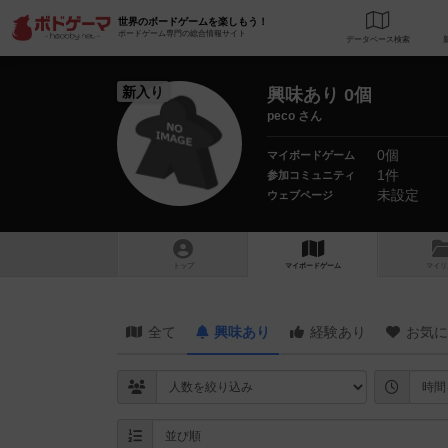
世界のボードゲームを楽しもう！
ボードゲーム専門の総合情報サイト
データベース
検
新入り
興味あり 0個
peco さん
0個
マイボードゲーム
1件
参加コミュニティ
未設定
ウェブページ
トップ
マイボードゲーム
マイリ
全て
興味あり
経験あり
お気に