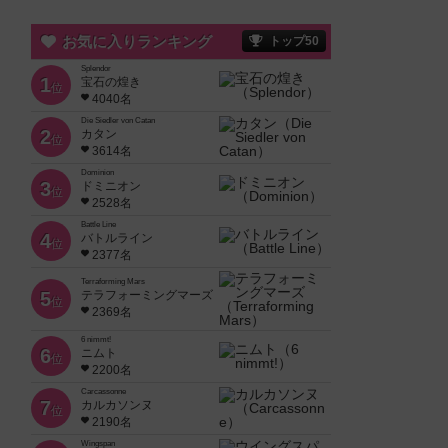
お気に入りランキング
トップ50
Splendor
1
宝石の煌き
位
4040名
Die Siedler von Catan
2
カタン
位
3614名
Dominion
3
ドミニオン
位
2528名
Battle Line
4
バトルライン
位
2377名
Terraforming Mars
5
テラフォーミングマーズ
位
2369名
6 nimmt!
6
ニムト
位
2200名
Carcassonne
7
カルカソンヌ
位
2190名
Wingspan