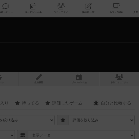
索
新着レビュー
ボードゲーム会
コミュニティ
掲示板一覧
スト
投稿履歴
ボ
ー
ドゲ
ーム
会
参加
コミュニティ
入り
持ってる
評価したゲーム
自分と
比較する