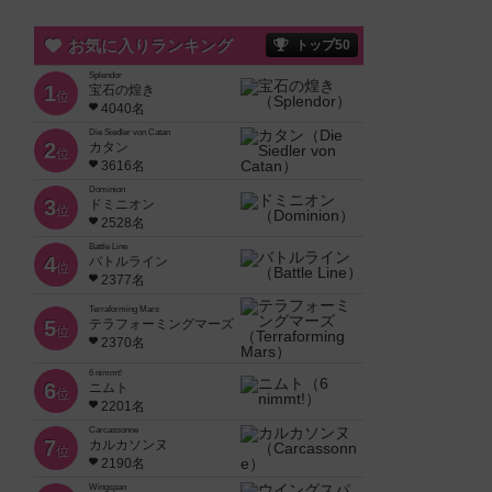
お気に入りランキング
トップ50
Splendor
1
宝石の煌き
位
4040名
Die Siedler von Catan
2
カタン
位
3616名
Dominion
3
ドミニオン
位
2528名
Battle Line
4
バトルライン
位
2377名
Terraforming Mars
5
テラフォーミングマーズ
位
2370名
6 nimmt!
6
ニムト
位
2201名
Carcassonne
7
カルカソンヌ
位
2190名
Wingspan