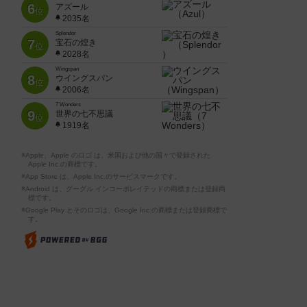
6
アズール
位
2035名
Splendor
7
宝石の煌き
位
2028名
Wingspan
8
ウイングスパン
位
2006名
7 Wonders
9
世界の七不思議
位
1919名
※Apple、Apple のロゴ は、米国および他の国々で登録された
Apple Inc.の商標です。
※App Store は、Apple Inc.のサービスマークです。
※Android は、グーグル インコーポレイテッドの商標または登録商
標です。
※Google Play とそのロゴは、Google Inc.の商標または登録商標で
す。