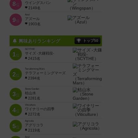
8
ウイングスパン
位
2149名
Azul
9
アズール
位
1903名
興味ありランキング
トップ50
SCYTHE
1
サイズ -大鎌戦役-
位
2415名
Terraforming Mars
2
テラフォーミングマーズ
位
2394名
Stone Garden
3
枯山水
位
2281名
Viticulture
4
ワイナリーの四季
位
2272名
Agricola
5
アグリコラ
位
2119名
Azul