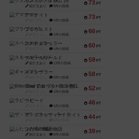
リスボン・トラム 28
73
PT
紹介文あり
9件の投稿
アマナイト
73
PT
紹介文なし
1件の投稿
ブラヴェスト
66
PT
紹介文なし
1件の投稿
スペクタキュラー
60
PT
紹介文なし
1件の投稿
スモールワールド
59
PT
紹介文あり
13件の投稿
ギャンブラー
58
PT
紹介文なし
2件の投稿
Bitter End ブタペスト救出作戦
52
PT
紹介文なし
1件の投稿
ラピード
46
PT
紹介文なし
1件の投稿
ザ・フラッフィー・ライト
44
PT
紹介文なし
0件の投稿
ふたつの城の物語
39
PT
紹介文あり
6件の投稿