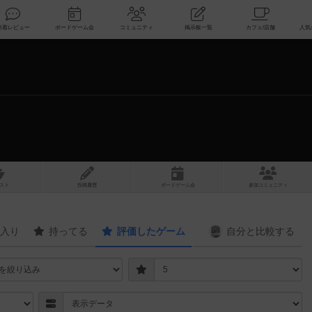
索
新着レビュー
ボードゲーム会
コミュニティ
掲示板一覧
スト
投稿履歴
ボ
ー
ドゲ
ーム
会
参加
コミュニティ
入り
持ってる
評価したゲーム
自分と
比較する