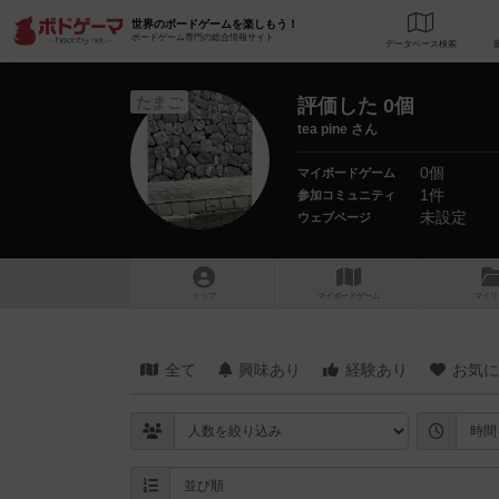
世界のボードゲームを楽しもう！
ボードゲーム専門の総合情報サイト
データベース
検
たまご
評価した 0個
tea pine さん
0個
マイボードゲーム
1件
参加コミュニティ
未設定
ウェブページ
トップ
マイボードゲーム
マイリ
全て
興味あり
経験あり
お気に