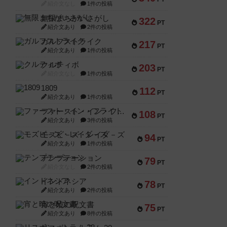
紹介文なし
1件の投稿
無限まちがいさがし
322
PT
紹介文あり
2件の投稿
ガルフストライク
217
PT
紹介文あり
1件の投稿
クルティボ
203
PT
紹介文なし
1件の投稿
1809
112
PT
紹介文あり
1件の投稿
ファースト・イン・フライト
108
PT
紹介文あり
3件の投稿
モズビ－ズ・レイダ－ズ
94
PT
紹介文あり
1件の投稿
テンプテーション
79
PT
紹介文なし
2件の投稿
インドネシア
78
PT
紹介文あり
2件の投稿
宵と暁の呪文書
75
PT
紹介文あり
8件の投稿