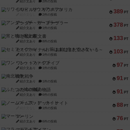
紹介文あり
2件の投稿
リワイルド：サウスアメリカ
389
PT
紹介文なし
2件の投稿
アンダー・ザ・テーブラー
378
PT
紹介文あり
1件の投稿
宵と暁の呪文書
133
PT
紹介文あり
8件の投稿
セミファイナル ～お前はまだ生きている～
103
PT
紹介文あり
1件の投稿
ワン・トゥ・ファイブ
97
PT
紹介文あり
1件の投稿
南北戦争
91
PT
紹介文あり
1件の投稿
ふたつの城の物語
91
PT
紹介文あり
6件の投稿
ノームズ・アット・ナイト
88
PT
紹介文なし
1件の投稿
マーリン
76
PT
紹介文あり
6件の投稿
フラットアイアン