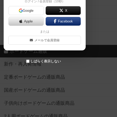
ログイン / 会員登録（10秒）
Google
X
ボドとも・会員一覧
Apple
Facebook
ボードゲーム業界コラム
または
ボドゲーマご利用案内
メールで会員登録
ボードゲーム通販
しばらく表示しない
新作・再入荷情報
定番ボードゲームの通販商品
国産ボードゲームの通販商品
子供向けボードゲームの通販商品
2人用ボードゲームの通販商品