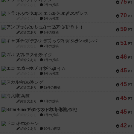
75
PT
紹介文なし
2件の投稿
トランスオリエント・エクスプレス
70
PT
紹介文なし
1件の投稿
アンブッシュ！：ムーブアウト！
59
PT
紹介文あり
1件の投稿
キャプテン・フリップ：イスラ・ボンバ
51
PT
紹介文なし
2件の投稿
ガルフストライク
46
PT
紹介文あり
1件の投稿
エコーズ・オブ・タイム
45
PT
紹介文なし
8件の投稿
スカルキング
45
PT
紹介文あり
12件の投稿
海兵隊
45
PT
紹介文あり
1件の投稿
Bitter End ブタペスト救出作戦
45
PT
紹介文なし
1件の投稿
ドコジャン
42
PT
紹介文あり
10件の投稿