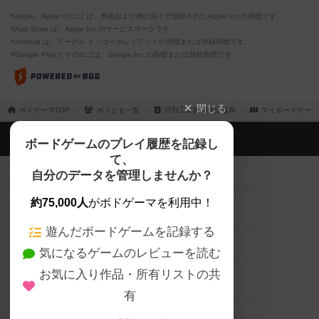
※Apple、Apple のロゴ は、米国および他の国々で登録されたApple Inc.の商標です。
※App Store は、Apple Inc.のサービスマークです。
※Android は、グーグル インコーポレイテッドの商標または登録商標です。
※Google Play とそのロゴは、Google Inc.の商標または登録商標です。
閉じる
ボドゲーマTOP
ボドとも一覧
日刊工業新聞社出版局
マイボードゲーム
ボドゲーマTOP
ボードゲームのプレイ履歴を記録し
て、
ボードゲームを検索する
自分のデータを管理しませんか？
約75,000人
がボドゲーマを利用中！
ボードゲームの新着レビュー
遊んだボードゲームを記録する
ボードゲーム会情報
気になるゲームのレビューを読む
お気に入り作品・所有リストの共
メカニクス特集
有
掲示板・トピックス