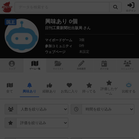
ログイン
興味あり 0個
国王
日刊工業新聞社出版局 さん
3個
マイボードゲーム
0件
参加コミュニティ
未設定
ウェブページ
トップ
ゲーム一覧
マイリスト
投稿履歴
ボ
ドゲ
会
コミュニティ
評価したゲ
全て
興味あり
経験あり
お気に入り
持ってる
比較する
ーム