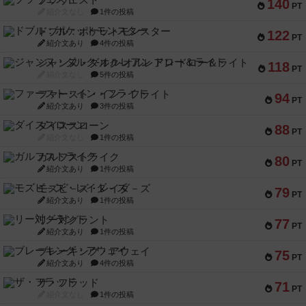
ブラヴェスト
140
PT
紹介文なし
1件の投稿
ドブル：ポケットモンスター
122
PT
紹介文あり
4件の投稿
ジャンヌ・ダルク-オルレアン ドロー＆ライト
118
PT
紹介文なし
5件の投稿
ファースト・イン・フライト
94
PT
紹介文あり
3件の投稿
ダイススローン
88
PT
紹介文なし
1件の投稿
ガルフストライク
80
PT
紹介文あり
1件の投稿
モズビ－ズ・レイダ－ズ
79
PT
紹介文あり
1件の投稿
リー対グラント
77
PT
紹介文あり
1件の投稿
ブレーキング・アウェイ
75
PT
紹介文あり
4件の投稿
ザ・フラッド
71
PT
紹介文なし
1件の投稿