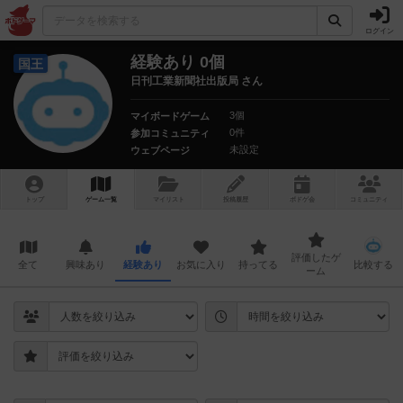
ログイン
経験あり 0個
国王
日刊工業新聞社出版局 さん
3個
マイボードゲーム
0件
参加コミュニティ
未設定
ウェブページ
トップ
ゲーム一覧
マイリスト
投稿履歴
ボ
ドゲ
会
コミュニティ
評価したゲ
全て
興味あり
経験あり
お気に入り
持ってる
比較する
ーム