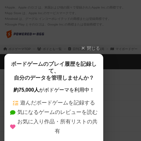
※Apple、Apple のロゴ は、米国および他の国々で登録されたApple Inc.の商標です。
※App Store は、Apple Inc.のサービスマークです。
※Android は、グーグル インコーポレイテッドの商標または登録商標です。
※Google Play とそのロゴは、Google Inc.の商標または登録商標です。
閉じる
ボドゲーマTOP
ボドとも一覧
日刊工業新聞社出版局
マイボードゲーム
ボドゲーマTOP
ボードゲームのプレイ履歴を記録し
て、
ボードゲームを検索する
自分のデータを管理しませんか？
約75,000人
がボドゲーマを利用中！
ボードゲームの新着レビュー
遊んだボードゲームを記録する
ボードゲーム会情報
気になるゲームのレビューを読む
お気に入り作品・所有リストの共
メカニクス特集
有
掲示板・トピックス