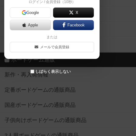
ログイン / 会員登録（10秒）
Google
X
ボドとも・会員一覧
Apple
Facebook
ボードゲーム業界コラム
または
ボドゲーマご利用案内
メールで会員登録
ボードゲーム通販
しばらく表示しない
新作・再入荷情報
定番ボードゲームの通販商品
国産ボードゲームの通販商品
子供向けボードゲームの通販商品
2人用ボードゲームの通販商品