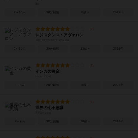
ito
2～10人
30分前後
8歳～
2019年
レジスタンス：アヴァロン
The Resistance: Avalon
5～10人
30分前後
13歳～
2012年
インカの黄金
Incan Gold
3～8人
20分前後
8歳～
2006年
世界の七不思議
7 Wonders
2～7人
30分前後
10歳～
2011年