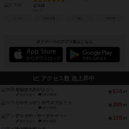
ビス20
Biss 20
2～8人
20分前後
7歳～
2020年
ボドゲーマのアプリ版はこちら
アクセス数 急上昇中
無限まちがいさがし
574
PT
紹介文あり
2件の投稿
リワイルド：サウスアメリカ
389
PT
紹介文なし
2件の投稿
アンダー・ザ・テーブラー
378
PT
紹介文あり
1件の投稿