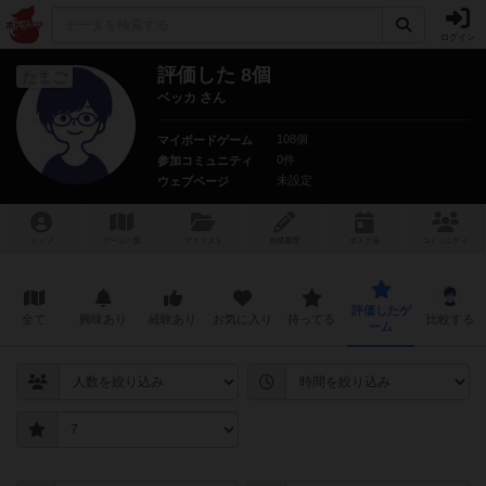
ログイン
評価した 8個
たまご
ベッカ さん
108個
マイボードゲーム
0件
参加コミュニティ
未設定
ウェブページ
トップ
ゲーム一覧
マイリスト
投稿履歴
ボ
ドゲ
会
コミュニティ
評価したゲ
全て
興味あり
経験あり
お気に入り
持ってる
比較する
ーム