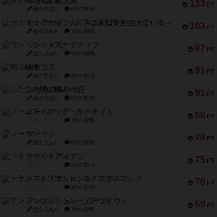
宵と暁の呪文書
133
PT
紹介文あり
8件の投稿
セミファイナル ～お前はまだ生きている～
103
PT
紹介文あり
1件の投稿
ワン・トゥ・ファイブ
97
PT
紹介文あり
1件の投稿
南北戦争
91
PT
紹介文あり
1件の投稿
ふたつの城の物語
91
PT
紹介文あり
6件の投稿
ノームズ・アット・ナイト
88
PT
紹介文なし
1件の投稿
マーリン
76
PT
紹介文あり
6件の投稿
フラットアイアン
75
PT
紹介文なし
2件の投稿
トランスオリエント・エクスプレス
70
PT
紹介文なし
1件の投稿
アンブッシュ！：ムーブアウト！
59
PT
紹介文あり
1件の投稿