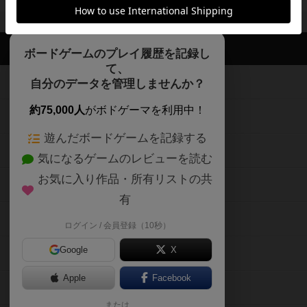
閉じる
ボドゲーマTOP
ボドとも一覧
ベッカ
マイボードゲーム
評価し
ボドゲーマTOP
ボードゲームのプレイ履歴を記録し
て、
ボードゲームを検索する
自分のデータを管理しませんか？
約75,000人
がボドゲーマを利用中！
ボードゲームの新着レビュー
遊んだボードゲームを記録する
ボードゲーム会情報
気になるゲームのレビューを読む
お気に入り作品・所有リストの共
メカニクス特集
有
掲示板・トピックス
ログイン / 会員登録（10秒）
Google
X
ボドとも・会員一覧
Apple
Facebook
ボードゲーム業界コラム
または