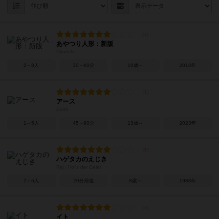
あやつり人形：新版
Citadels
2～8人
30～60分
10歳～
2016年
アース
Earth
1～5人
45～90分
13歳～
2023年
ハゲタカのえじき
Raj / Hol's der Geier
2～6人
20分前後
8歳～
1988年
イト