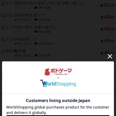
キャプテン・フリップ：イスラ・ボンバ
51
PT
紹介文なし
2件の投稿
ガルフストライク
46
PT
紹介文あり
1件の投稿
エコーズ・オブ・タイム
45
PT
紹介文なし
8件の投稿
スカルキング
45
PT
紹介文あり
12件の投稿
海兵隊
45
PT
紹介文あり
1件の投稿
Bitter End ブタペスト救出作戦
45
PT
紹介文なし
1件の投稿
ドコジャン
42
PT
紹介文あり
10件の投稿
※Apple、Apple のロゴ は、米国および他の国々で登録されたApple Inc.の商標です。
※App Store は、Apple Inc.のサービスマークです。
※Android は、グーグル インコーポレイテッドの商標または登録商標です。
※Google Play とそのロゴは、Google Inc.の商標または登録商標です。