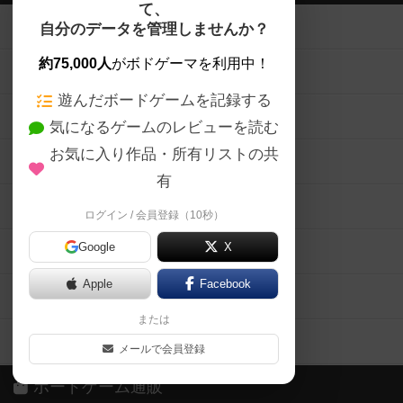
て、
ボードゲームを検索する
自分のデータを管理しませんか？
約75,000人
がボドゲーマを利用中！
ボードゲームの新着レビュー
遊んだボードゲームを記録する
ボードゲーム会情報
気になるゲームのレビューを読む
お気に入り作品・所有リストの共
メカニクス特集
有
掲示板・トピックス
ログイン / 会員登録（10秒）
Google
X
ボドとも・会員一覧
Apple
Facebook
ボードゲーム業界コラム
または
ボドゲーマご利用案内
メールで会員登録
ボードゲーム通販