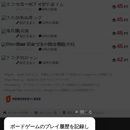
エコーズ・オブ・タイム
45
PT
紹介文なし
8件の投稿
スカルキング
45
PT
紹介文あり
12件の投稿
海兵隊
45
PT
紹介文あり
1件の投稿
Bitter End ブタペスト救出作戦
45
PT
紹介文なし
1件の投稿
ドコジャン
42
PT
紹介文あり
10件の投稿
※Apple、Apple のロゴ は、米国および他の国々で登録されたApple Inc.の商標です。
※App Store は、Apple Inc.のサービスマークです。
※Android は、グーグル インコーポレイテッドの商標または登録商標です。
※Google Play とそのロゴは、Google Inc.の商標または登録商標です。
閉じる
ボドゲーマTOP
ボドとも一覧
婦志久羅
マイリスト
ボドゲーマTOP
ボードゲームのプレイ履歴を記録し