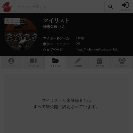
ログイン
マイリスト
たまご
婦志久羅 さん
110個
マイボードゲーム
0件
参加コミュニティ
https://note.com/fuziqura_bdg
ウェブページ
トップ
ゲーム一覧
マイリスト
投稿履歴
ボ
ドゲ
会
コミュニティ
マイリストが未登録または
すべて非公開に設定されています。