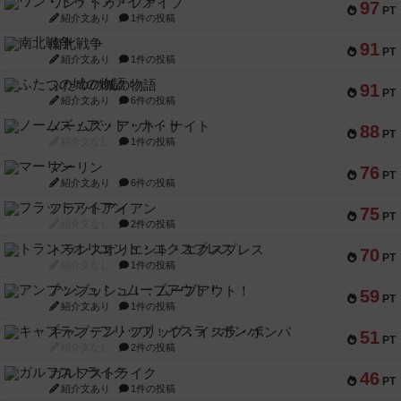
ワン・トゥ・ファイブ
97
PT
紹介文あり
1件の投稿
南北戦争
91
PT
紹介文あり
1件の投稿
ふたつの城の物語
91
PT
紹介文あり
6件の投稿
ノームズ・アット・ナイト
88
PT
紹介文なし
1件の投稿
マーリン
76
PT
紹介文あり
6件の投稿
フラットアイアン
75
PT
紹介文なし
2件の投稿
トランスオリエント・エクスプレス
70
PT
紹介文なし
1件の投稿
アンブッシュ！：ムーブアウト！
59
PT
紹介文あり
1件の投稿
キャプテン・フリップ：イスラ・ボンバ
51
PT
紹介文なし
2件の投稿
ガルフストライク
46
PT
紹介文あり
1件の投稿