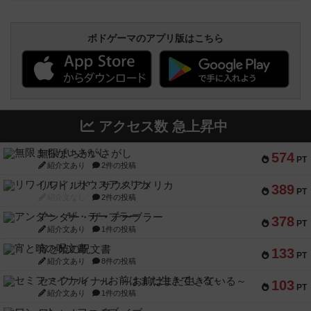
ボドゲーマのアプリ版はこちら
アクセス数 急上昇中
無限まちがいさがし
574
PT
紹介文あり
2件の投稿
リワイルド：サウスアメリカ
389
PT
紹介文なし
2件の投稿
アンダー・ザ・テーブラー
378
PT
紹介文あり
1件の投稿
宵と暁の呪文書
133
PT
紹介文あり
8件の投稿
セミファイナル ～お前はまだ生きている～
103
PT
紹介文あり
1件の投稿