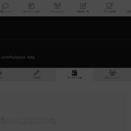
索
新着レビュー
ボードゲーム会
コミュニティ
掲示板一覧
te.com/fuziqura_bdg
スト
投稿履歴
ボ
ー
ドゲ
ーム
会
参加
コミュニティ
公開コミュニティのボードゲーム会）
たボードゲーム会がないユーザーです