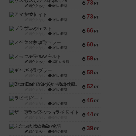
リスボン・トラム 28
73
PT
紹介文あり
9件の投稿
アマナイト
73
PT
紹介文なし
1件の投稿
ブラヴェスト
66
PT
紹介文なし
1件の投稿
スペクタキュラー
60
PT
紹介文なし
1件の投稿
スモールワールド
59
PT
紹介文あり
13件の投稿
ギャンブラー
58
PT
紹介文なし
2件の投稿
Bitter End ブタペスト救出作戦
52
PT
紹介文なし
1件の投稿
ラピード
46
PT
紹介文なし
1件の投稿
ザ・フラッフィー・ライト
44
PT
紹介文なし
0件の投稿
ふたつの城の物語
39
PT
紹介文あり
6件の投稿