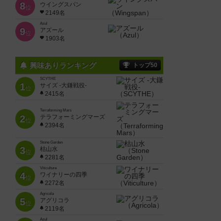
8
ウイングスパン
位
2149名
Azul
9
アズール
位
1903名
興味ありランキング
トップ50
SCYTHE
1
サイズ -大鎌戦役-
位
2415名
Terraforming Mars
2
テラフォーミングマーズ
位
2394名
Stone Garden
3
枯山水
位
2281名
Viticulture
4
ワイナリーの四季
位
2272名
Agricola
5
アグリコラ
位
2119名
Azul