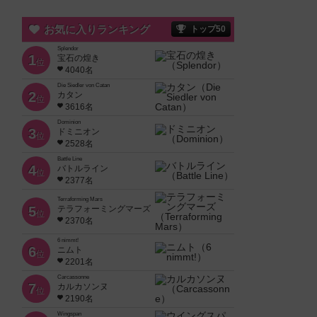
お気に入りランキング
トップ50
Splendor
1
宝石の煌き
位
4040名
Die Siedler von Catan
2
カタン
位
3616名
Dominion
3
ドミニオン
位
2528名
Battle Line
4
バトルライン
位
2377名
Terraforming Mars
5
テラフォーミングマーズ
位
2370名
6 nimmt!
6
ニムト
位
2201名
Carcassonne
7
カルカソンヌ
位
2190名
Wingspan