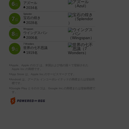
6
アズール
位
2034名
Splendor
7
宝石の煌き
位
2028名
Wingspan
8
ウイングスパン
位
2006名
7 Wonders
9
世界の七不思議
位
1919名
※Apple、Apple のロゴ は、米国および他の国々で登録された
Apple Inc.の商標です。
※App Store は、Apple Inc.のサービスマークです。
※Android は、グーグル インコーポレイテッドの商標または登録商
標です。
※Google Play とそのロゴは、Google Inc.の商標または登録商標で
す。