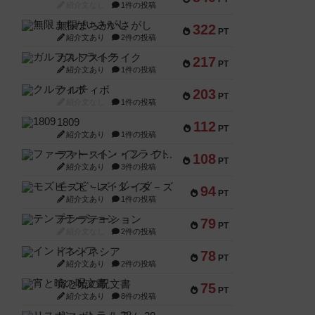
紹介文なし
1件の投稿
無限まちがいさがし
322
PT
紹介文あり
2件の投稿
ガルフストライク
217
PT
紹介文あり
1件の投稿
クルティボ
203
PT
紹介文なし
1件の投稿
1809
112
PT
紹介文あり
1件の投稿
ファースト・イン・フライト
108
PT
紹介文あり
3件の投稿
モズビ－ズ・レイダ－ズ
94
PT
紹介文あり
1件の投稿
テンプテーション
79
PT
紹介文なし
2件の投稿
インドネシア
78
PT
紹介文あり
2件の投稿
宵と暁の呪文書
75
PT
紹介文あり
8件の投稿