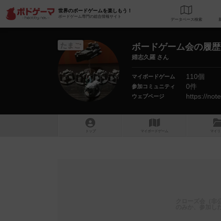
世界のボードゲームを楽しもう！
ボードゲーム専門の総合情報サイト
データベース
検
たまご
ボードゲーム会の履歴
婦志久羅 さん
110個
マイボードゲーム
0件
参加コミュニティ
https://no
ウェブページ
トップ
マイボードゲーム
マイリ
クローズ会（非
のみか、参加し