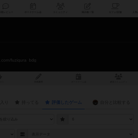
索
新着レビュー
ボードゲーム会
コミュニティ
掲示板一覧
te.com/fuziqura_bdg
スト
投稿履歴
ボ
ー
ドゲ
ーム
会
参加
コミュニティ
入り
持ってる
評価したゲーム
自分と
比較する