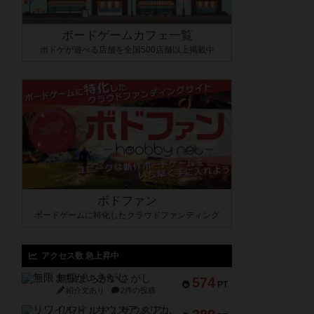
ボードゲームカフェ一覧
ボドゲが遊べる店舗を全国500店舗以上掲載中
ボドファン
ボードゲームに特化したクラウドファンディング
アクセス数 急上昇中
無限まちがいさがし
574
PT
紹介文あり
2件の投稿
リワイルド：サウスアメリカ