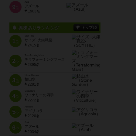
Azul
9
アズール
位
1903名
興味ありランキング
トップ50
SCYTHE
1
サイズ -大鎌戦役-
位
2415名
Terraforming Mars
2
テラフォーミングマーズ
位
2395名
Stone Garden
3
枯山水
位
2281名
Viticulture
4
ワイナリーの四季
位
2272名
Agricola
5
アグリコラ
位
2120名
Azul
6
アズール
位
2034名