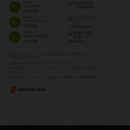
Splendor
7
宝石の煌き
位
2029名
Wingspan
8
ウイングスパン
位
2006名
7 Wonders
9
世界の七不思議
位
1920名
※Apple、Apple のロゴ は、米国および他の国々で登録された
Apple Inc.の商標です。
※App Store は、Apple Inc.のサービスマークです。
※Android は、グーグル インコーポレイテッドの商標または登録商
標です。
※Google Play とそのロゴは、Google Inc.の商標または登録商標で
す。