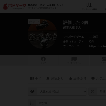
世界のボードゲームを楽しもう！
ボードゲーム専門の総合情報サイト
データベース
検
たまご
評価した 0個
婦志久羅 さん
110個
マイボードゲーム
0件
参加コミュニティ
https://no
ウェブページ
トップ
マイボードゲーム
マイリ
全て
興味あり
経験あり
お気に