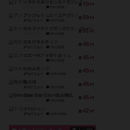
トランスオリエント・エクスプレス
70
PT
紹介文なし
1件の投稿
アンブッシュ！：ムーブアウト！
59
PT
紹介文あり
1件の投稿
キャプテン・フリップ：イスラ・ボンバ
51
PT
紹介文なし
2件の投稿
ガルフストライク
46
PT
紹介文あり
1件の投稿
エコーズ・オブ・タイム
45
PT
紹介文なし
8件の投稿
スカルキング
45
PT
紹介文あり
12件の投稿
海兵隊
45
PT
紹介文あり
1件の投稿
Bitter End ブタペスト救出作戦
45
PT
紹介文なし
1件の投稿
ドコジャン
42
PT
紹介文あり
10件の投稿