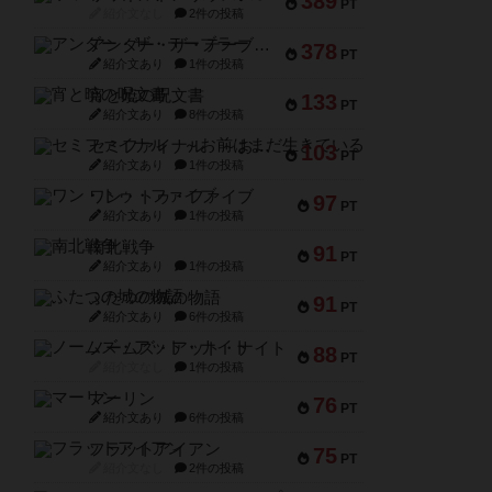
389
PT
紹介文なし
2件の投稿
アンダー・ザ・テーブラー
378
PT
紹介文あり
1件の投稿
宵と暁の呪文書
133
PT
紹介文あり
8件の投稿
セミファイナル ～お前はまだ生きている～
103
PT
紹介文あり
1件の投稿
ワン・トゥ・ファイブ
97
PT
紹介文あり
1件の投稿
南北戦争
91
PT
紹介文あり
1件の投稿
ふたつの城の物語
91
PT
紹介文あり
6件の投稿
ノームズ・アット・ナイト
88
PT
紹介文なし
1件の投稿
マーリン
76
PT
紹介文あり
6件の投稿
フラットアイアン
75
PT
紹介文なし
2件の投稿