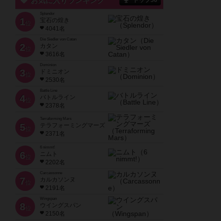
お気に入りランキング
トップ50
Splendor
1
宝石の煌き
位
4041名
Die Siedler von Catan
2
カタン
位
3616名
Dominion
3
ドミニオン
位
2530名
Battle Line
4
バトルライン
位
2378名
Terraforming Mars
5
テラフォーミングマーズ
位
2371名
6 nimmt!
6
ニムト
位
2202名
Carcassonne
7
カルカソンヌ
位
2191名
Wingspan
8
ウイングスパン
位
2150名