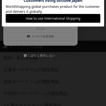
ログイン / 会員登録（10秒）
Google
X
ボドとも・会員一覧
Apple
Facebook
ボードゲーム業界コラム
または
ボドゲーマご利用案内
メールで会員登録
ボードゲーム通販
しばらく表示しない
新作・再入荷情報
定番ボードゲームの通販商品
国産ボードゲームの通販商品
子供向けボードゲームの通販商品
2人用ボードゲームの通販商品