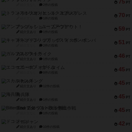
75
PT
紹介文なし
2件の投稿
トランスオリエント・エクスプレス
70
PT
紹介文なし
1件の投稿
アンブッシュ！：ムーブアウト！
59
PT
紹介文あり
1件の投稿
キャプテン・フリップ：イスラ・ボンバ
51
PT
紹介文なし
2件の投稿
ガルフストライク
46
PT
紹介文あり
1件の投稿
エコーズ・オブ・タイム
45
PT
紹介文なし
8件の投稿
スカルキング
45
PT
紹介文あり
12件の投稿
海兵隊
45
PT
紹介文あり
1件の投稿
Bitter End ブタペスト救出作戦
45
PT
紹介文なし
1件の投稿
ドコジャン
42
PT
紹介文あり
10件の投稿