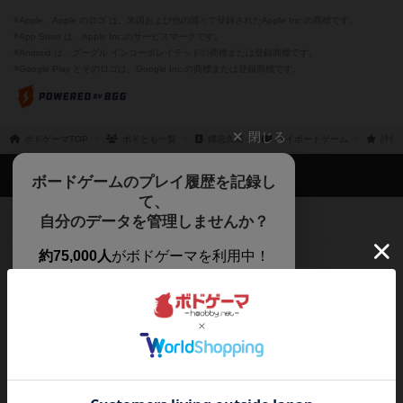
※Apple、Apple のロゴ は、米国および他の国々で登録されたApple Inc.の商標です。
※App Store は、Apple Inc.のサービスマークです。
※Android は、グーグル インコーポレイテッドの商標または登録商標です。
※Google Play とそのロゴは、Google Inc.の商標または登録商標です。
閉じる
ボドゲーマTOP
ボドとも一覧
婦志久羅
マイボードゲーム
評価
ボドゲーマTOP
ボードゲームのプレイ履歴を記録し
て、
ボードゲームを検索する
自分のデータを管理しませんか？
約75,000人
がボドゲーマを利用中！
ボードゲームの新着レビュー
遊んだボードゲームを記録する
ボードゲーム会情報
気になるゲームのレビューを読む
お気に入り作品・所有リストの共
メカニクス特集
有
掲示板・トピックス