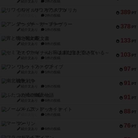
紹介文あり
2件の投稿
リワイルド：サウスアメリカ
389
PT
紹介文なし
2件の投稿
アンダー・ザ・テーブラー
378
PT
紹介文あり
1件の投稿
宵と暁の呪文書
133
PT
紹介文あり
8件の投稿
セミファイナル ～お前はまだ生きている～
103
PT
紹介文あり
1件の投稿
ワン・トゥ・ファイブ
97
PT
紹介文あり
1件の投稿
南北戦争
91
PT
紹介文あり
1件の投稿
ふたつの城の物語
91
PT
紹介文あり
6件の投稿
ノームズ・アット・ナイト
88
PT
紹介文なし
1件の投稿
マーリン
76
PT
紹介文あり
6件の投稿
フラットアイアン