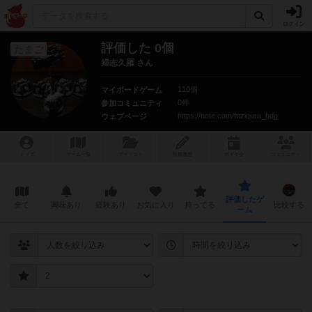
ログイン
評価した 0個
たまご
婦志久羅 さん
110個
マイボードゲーム
0件
参加コミュニティ
https://note.com/fuziqura_bdg
ウェブページ
トップ
ゲーム一覧
マイリスト
投稿履歴
ボ
ドゲ
会
コミュニティ
評価したゲ
全て
興味あり
経験あり
お気に入り
持ってる
比較する
ーム