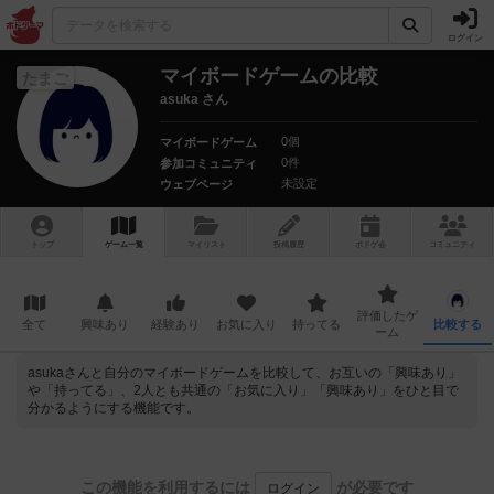
ログイン
マイボードゲームの比較
たまご
asuka さん
0個
マイボードゲーム
0件
参加コミュニティ
未設定
ウェブページ
トップ
ゲーム一覧
マイリスト
投稿履歴
ボ
ドゲ
会
コミュニティ
評価したゲ
全て
興味あり
経験あり
お気に入り
持ってる
比較する
ーム
asukaさんと自分のマイボードゲームを比較して、お互いの「興味あり」
や「持ってる」、2人とも共通の「お気に入り」「興味あり」をひと目で
分かるようにする機能です。
この機能を利用するには
が必要です
ログイン