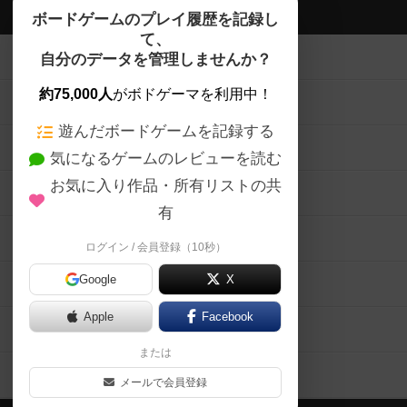
ボドゲーマTOP
ボードゲームのプレイ履歴を記録し
て、
ボードゲームを検索する
自分のデータを管理しませんか？
約75,000人
がボドゲーマを利用中！
ボードゲームの新着レビュー
遊んだボードゲームを記録する
ボードゲーム会情報
気になるゲームのレビューを読む
お気に入り作品・所有リストの共
メカニクス特集
有
掲示板・トピックス
ログイン / 会員登録（10秒）
Google
X
ボドとも・会員一覧
Apple
Facebook
ボードゲーム業界コラム
または
ボドゲーマご利用案内
メールで会員登録