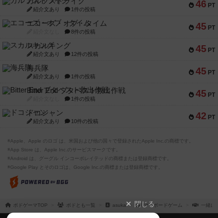
ガルフストライク
46
PT
紹介文あり
1件の投稿
エコーズ・オブ・タイム
45
PT
紹介文なし
8件の投稿
スカルキング
45
PT
紹介文あり
12件の投稿
海兵隊
45
PT
紹介文あり
1件の投稿
Bitter End ブタペスト救出作戦
45
PT
紹介文なし
1件の投稿
ドコジャン
42
PT
紹介文あり
10件の投稿
※Apple、Apple のロゴ は、米国および他の国々で登録されたApple Inc.の商標です。
※App Store は、Apple Inc.のサービスマークです。
※Android は、グーグル インコーポレイテッドの商標または登録商標です。
※Google Play とそのロゴは、Google Inc.の商標または登録商標です。
閉じる
ボドゲーマTOP
ボドとも一覧
asuka
マイボードゲーム
一緒に