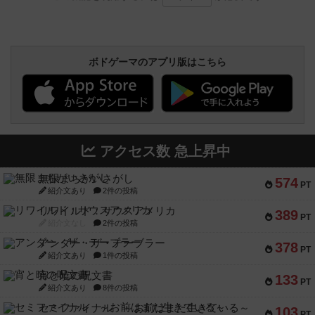
ボドゲーマのアプリ版はこちら
アクセス数 急上昇中
無限まちがいさがし
574
PT
紹介文あり
2件の投稿
リワイルド：サウスアメリカ
389
PT
紹介文なし
2件の投稿
アンダー・ザ・テーブラー
378
PT
紹介文あり
1件の投稿
宵と暁の呪文書
133
PT
紹介文あり
8件の投稿
セミファイナル ～お前はまだ生きている～
103
PT