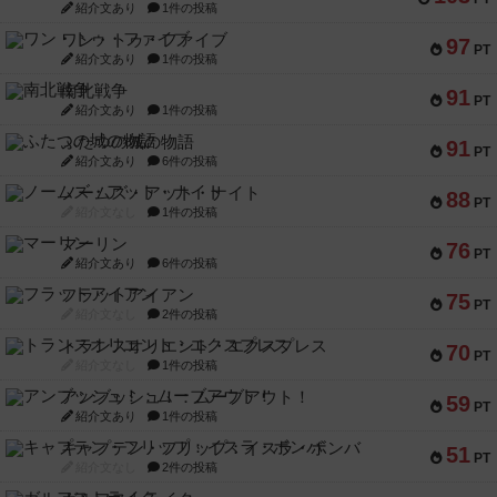
紹介文あり
1件の投稿
ワン・トゥ・ファイブ
97
PT
紹介文あり
1件の投稿
南北戦争
91
PT
紹介文あり
1件の投稿
ふたつの城の物語
91
PT
紹介文あり
6件の投稿
ノームズ・アット・ナイト
88
PT
紹介文なし
1件の投稿
マーリン
76
PT
紹介文あり
6件の投稿
フラットアイアン
75
PT
紹介文なし
2件の投稿
トランスオリエント・エクスプレス
70
PT
紹介文なし
1件の投稿
アンブッシュ！：ムーブアウト！
59
PT
紹介文あり
1件の投稿
キャプテン・フリップ：イスラ・ボンバ
51
PT
紹介文なし
2件の投稿