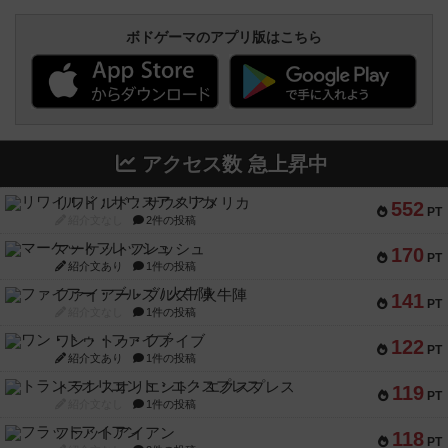
ボドゲーマのアプリ版はこちら
アクセス数 急上昇中
リワイルド：サウスアメリカ
552
PT
紹介文なし
2件の投稿
マーケットフレッシュ
170
PT
紹介文あり
1件の投稿
ファイアー・ブルズ / 火牛陣
141
PT
紹介文なし
1件の投稿
ワン・トゥ・ファイブ
122
PT
紹介文あり
1件の投稿
トランスオリエント・エクスプレス
119
PT
紹介文なし
1件の投稿
フラットアイアン
118
PT