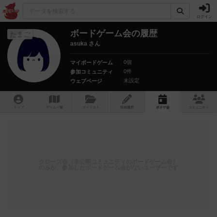
ログイン
ボードゲーム会の履歴
たまご
asuka さん
0個
マイボードゲーム
0件
参加コミュニティ
未設定
ウェブページ
トップ
ゲーム一覧
マイリスト
投稿履歴
ボ
ドゲ
会
コミュニティ
クローズ会（非公開コミュニティのボードゲーム会）
のみか、参加したボードゲーム会がないユーザーです