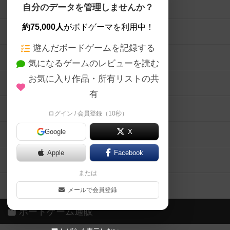
ボードゲームを検索する
自分のデータを管理しませんか？
約75,000人
がボドゲーマを利用中！
ボードゲームの新着レビュー
遊んだボードゲームを記録する
ボードゲーム会情報
気になるゲームのレビューを読む
お気に入り作品・所有リストの共
メカニクス特集
有
掲示板・トピックス
ログイン / 会員登録（10秒）
Google
X
ボドとも・会員一覧
Apple
Facebook
ボードゲーム業界コラム
または
ボドゲーマご利用案内
メールで会員登録
ボードゲーム通販