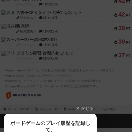
42
PT
紹介文なし
1件の投稿
スターマイン・ラミー ポケット
42
PT
紹介文あり
2件の投稿
海兵隊
39
PT
紹介文あり
1件の投稿
スーパーストア3000
39
PT
紹介文なし
1件の投稿
フリップ７：復讐心とともに
37
PT
紹介文なし
2件の投稿
※Apple、Apple のロゴ は、米国および他の国々で登録されたApple Inc.の商標です。
※App Store は、Apple Inc.のサービスマークです。
※Android は、グーグル インコーポレイテッドの商標または登録商標です。
※Google Play とそのロゴは、Google Inc.の商標または登録商標です。
閉じる
ボドゲーマTOP
ボドとも一覧
asuka
ボードゲーム会の履歴
ボドゲーマTOP
ボードゲームのプレイ履歴を記録し
て、