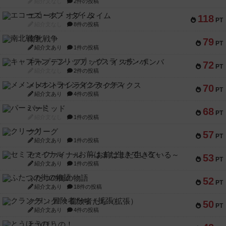
紹介文なし
2件の投稿
エコーズ・オブ・タイム
118
PT
紹介文なし
8件の投稿
南北戦争
79
PT
紹介文あり
1件の投稿
キャプテン・フリップ：イスラ・ボンバ
72
PT
紹介文なし
2件の投稿
メメントオンラインタクティクス
70
PT
紹介文あり
4件の投稿
パーミッド
68
PT
紹介文なし
1件の投稿
クリーグ
57
PT
紹介文あり
1件の投稿
セミファイナル ～お前はまだ生きている～
53
PT
紹介文あり
1件の投稿
ふたつの街の物語
52
PT
紹介文あり
18件の投稿
クランク! ：冒険者たち（拡張）
50
PT
紹介文あり
4件の投稿
とうほうの！