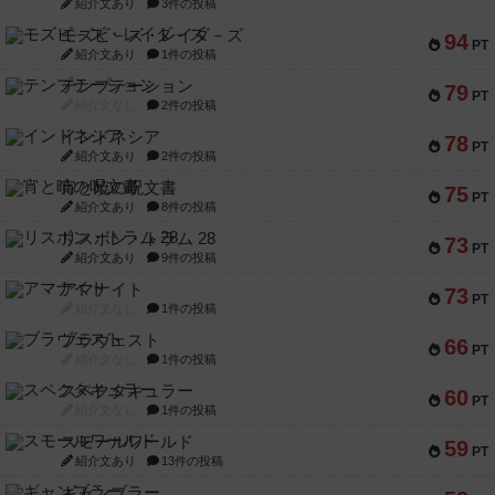
紹介文あり
3件の投稿
モズビ－ズ・レイダ－ズ
94
PT
紹介文あり
1件の投稿
テンプテーション
79
PT
紹介文なし
2件の投稿
インドネシア
78
PT
紹介文あり
2件の投稿
宵と暁の呪文書
75
PT
紹介文あり
8件の投稿
リスボン・トラム 28
73
PT
紹介文あり
9件の投稿
アマナイト
73
PT
紹介文なし
1件の投稿
ブラヴェスト
66
PT
紹介文なし
1件の投稿
スペクタキュラー
60
PT
紹介文なし
1件の投稿
スモールワールド
59
PT
紹介文あり
13件の投稿
ギャンブラー