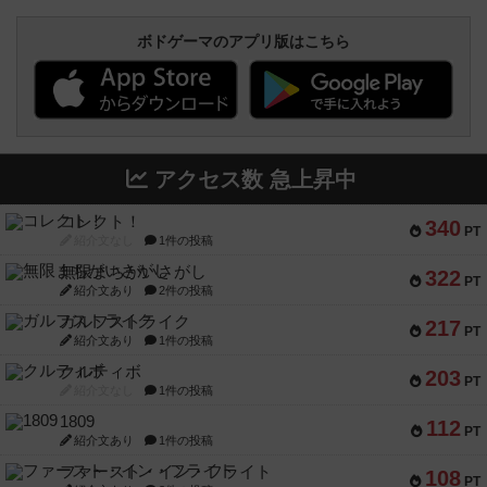
ボドゲーマのアプリ版はこちら
アクセス数 急上昇中
コレクト！
340
PT
紹介文なし
1件の投稿
無限まちがいさがし
322
PT
紹介文あり
2件の投稿
ガルフストライク
217
PT
紹介文あり
1件の投稿
クルティボ
203
PT
紹介文なし
1件の投稿
1809
112
PT
紹介文あり
1件の投稿
ファースト・イン・フライト
108
PT