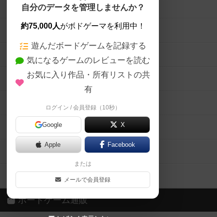
ボードゲームを検索する
自分のデータを管理しませんか？
約75,000人
がボドゲーマを利用中！
ボードゲームの新着レビュー
遊んだボードゲームを記録する
ボードゲーム会情報
気になるゲームのレビューを読む
お気に入り作品・所有リストの共
メカニクス特集
有
掲示板・トピックス
ログイン / 会員登録（10秒）
Google
X
ボドとも・会員一覧
Apple
Facebook
ボードゲーム業界コラム
または
ボドゲーマご利用案内
メールで会員登録
ボードゲーム通販