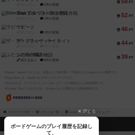
58
PT
紹介文なし
2件の投稿
Bitter End ブタペスト救出作戦
52
PT
紹介文なし
1件の投稿
ラピード
46
PT
紹介文なし
1件の投稿
ザ・フラッフィー・ライト
44
PT
紹介文なし
0件の投稿
ふたつの城の物語
39
PT
紹介文あり
6件の投稿
※Apple、Apple のロゴ は、米国および他の国々で登録されたApple Inc.の商標です。
※App Store は、Apple Inc.のサービスマークです。
※Android は、グーグル インコーポレイテッドの商標または登録商標です。
※Google Play とそのロゴは、Google Inc.の商標または登録商標です。
閉じる
ボドゲーマTOP
ボドとも一覧
asuka
参加コミュニティ
ボドゲーマTOP
ボードゲームのプレイ履歴を記録し
て、