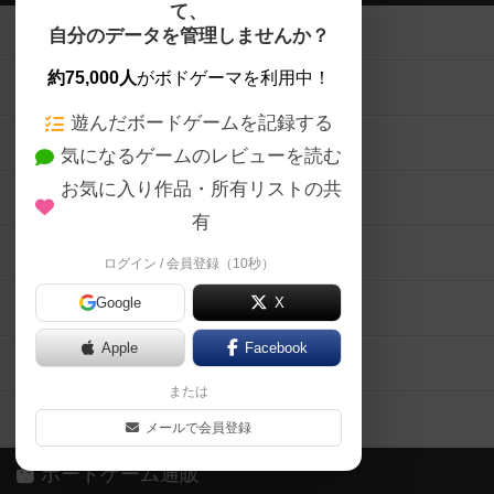
て、
ボードゲームを検索する
自分のデータを管理しませんか？
約75,000人
がボドゲーマを利用中！
ボードゲームの新着レビュー
遊んだボードゲームを記録する
ボードゲーム会情報
気になるゲームのレビューを読む
お気に入り作品・所有リストの共
メカニクス特集
有
掲示板・トピックス
ログイン / 会員登録（10秒）
Google
X
ボドとも・会員一覧
Apple
Facebook
ボードゲーム業界コラム
または
ボドゲーマご利用案内
メールで会員登録
ボードゲーム通販