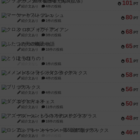
クランク! ：冒険者たち（拡張）
101
PT
紹介文あり
4件の投稿
マーケットフレッシュ
80
PT
紹介文あり
1件の投稿
クロス・オブ・アイアン
68
PT
紹介文あり
3件の投稿
ふたつの街の物語
65
PT
紹介文あり
18件の投稿
とうほうの！
61
PT
紹介文なし
1件の投稿
メメントオンラインタクティクス
58
PT
紹介文あり
4件の投稿
ブリックス
56
PT
紹介文あり
4件の投稿
ダグエイトチェス
50
PT
紹介文あり
11件の投稿
アズール：シントラのステンドグラス
48
PT
紹介文あり
18件の投稿
ロシアン・キャンペーン：第5版デラックス
46
PT
紹介文あり
0件の投稿