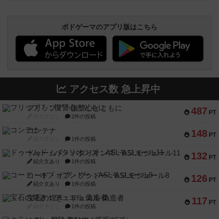
ボドゲーマのアプリ版はこちら
アクセス数 急上昇中
フリップ７：復讐心とともに
487
PT
紹介文なし
2件の投稿
コンテナ
148
PT
紹介文なし
1件の投稿
ドゥームド・バタリオンズ：ASLモジュール11
132
PT
紹介文あり
1件の投稿
コード・オブ・ブシドー：ASLモジュール8
126
PT
紹介文あり
1件の投稿
宝石の煌き：デュエル 偽造者
117
PT
紹介文なし
1件の投稿