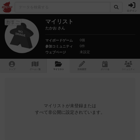
ログイン
マイリスト
たまご
たかお さん
0個
マイボードゲーム
0件
参加コミュニティ
未設定
ウェブページ
トップ
ゲーム一覧
マイリスト
投稿履歴
ボ
ドゲ
会
コミュニティ
マイリストが未登録または
すべて非公開に設定されています。