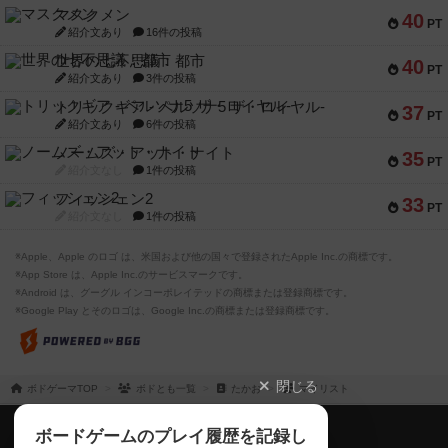
マスクメン
40
PT
紹介文あり
16件の投稿
世界の七不思議：都市
40
PT
紹介文あり
3件の投稿
トリックギア - ペルソナ5 ザ・ロイヤル-
37
PT
紹介文あり
6件の投稿
ノームズ・アット・ナイト
35
PT
紹介文なし
1件の投稿
フィッシェン2
33
PT
紹介文なし
1件の投稿
※Apple、Apple のロゴ は、米国および他の国々で登録されたApple Inc.の商標です。
※App Store は、Apple Inc.のサービスマークです。
※Android は、グーグル インコーポレイテッドの商標または登録商標です。
※Google Play とそのロゴは、Google Inc.の商標または登録商標です。
閉じる
ボドゲーマTOP
ボドとも一覧
たかお
マイリスト
ボドゲーマTOP
ボードゲームのプレイ履歴を記録し