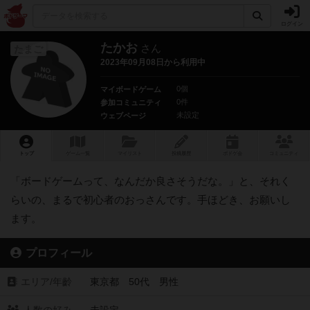
ログイン
たかお
さん
たまご
2023年09月08日から利用中
0個
マイボードゲーム
0件
参加コミュニティ
未設定
ウェブページ
トップ
ゲーム一覧
マイリスト
投稿履歴
ボ
ドゲ
会
コミュニティ
「ボードゲームって、なんだか良さそうだな。」と、それく
らいの、まるで初心者のおっさんです。手ほどき、お願いし
ます。
プロフィール
エリア/年齡
東京都 50代 男性