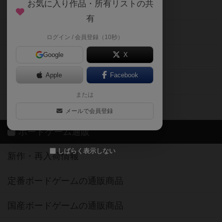
お気に入り作品・所有リストの共
メカニクス特集
有
掲示板・トピックス
ログイン / 会員登録（10秒）
Google
X
ボドとも・会員一覧
Apple
Facebook
ボードゲーム業界コラム
または
ボドゲーマご利用案内
メールで会員登録
ボードゲーム通販
しばらく表示しない
新作・再入荷情報
定番ボードゲームの通販商品
国産ボードゲームの通販商品