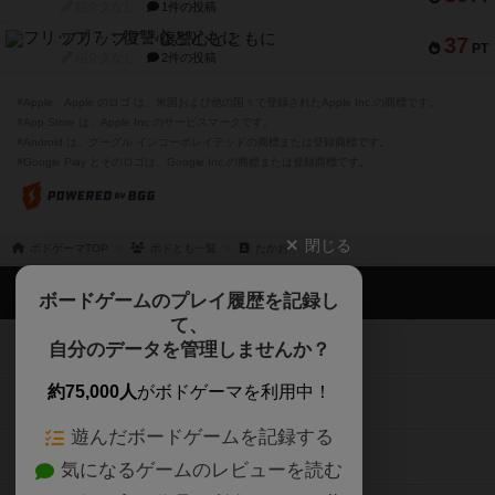
紹介文なし
1件の投稿
フリップ７：復讐心とともに
37
PT
紹介文なし
2件の投稿
※Apple、Apple のロゴ は、米国および他の国々で登録されたApple Inc.の商標です。
※App Store は、Apple Inc.のサービスマークです。
※Android は、グーグル インコーポレイテッドの商標または登録商標です。
※Google Play とそのロゴは、Google Inc.の商標または登録商標です。
閉じる
ボドゲーマTOP
ボドとも一覧
たかお
ボドゲーマTOP
ボードゲームのプレイ履歴を記録し
て、
ボードゲームを検索する
自分のデータを管理しませんか？
約75,000人
がボドゲーマを利用中！
ボードゲームの新着レビュー
遊んだボードゲームを記録する
ボードゲーム会情報
気になるゲームのレビューを読む