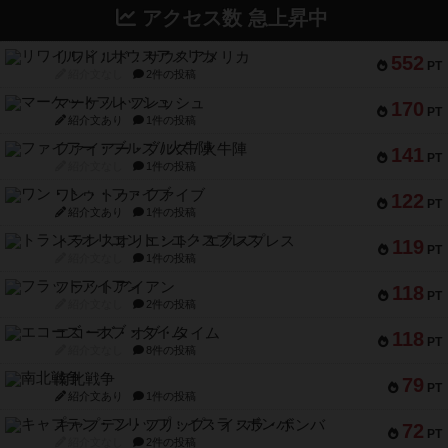
アクセス数 急上昇中
リワイルド：サウスアメリカ
552
PT
紹介文なし
2件の投稿
マーケットフレッシュ
170
PT
紹介文あり
1件の投稿
ファイアー・ブルズ / 火牛陣
141
PT
紹介文なし
1件の投稿
ワン・トゥ・ファイブ
122
PT
紹介文あり
1件の投稿
トランスオリエント・エクスプレス
119
PT
紹介文なし
1件の投稿
フラットアイアン
118
PT
紹介文なし
2件の投稿
エコーズ・オブ・タイム
118
PT
紹介文なし
8件の投稿
南北戦争
79
PT
紹介文あり
1件の投稿
キャプテン・フリップ：イスラ・ボンバ
72
PT
紹介文なし
2件の投稿