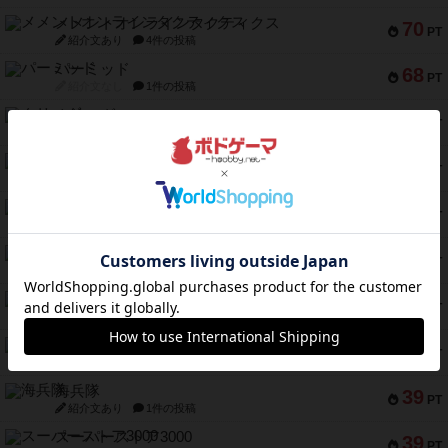
メメントオンラインタクティクス
70
PT
紹介文あり
4件の投稿
パーミッド
68
PT
紹介文なし
1件の投稿
クリーグ
57
PT
紹介文あり
1件の投稿
セミファイナル ～お前はまだ生きている～
53
PT
紹介文あり
1件の投稿
ふたつの街の物語
52
PT
紹介文あり
18件の投稿
クランク! ：冒険者たち（拡張）
50
PT
紹介文あり
4件の投稿
とうほうの！
42
PT
紹介文なし
1件の投稿
スターマイン・ラミー ポケット
42
PT
紹介文あり
2件の投稿
海兵隊
39
PT
紹介文あり
1件の投稿
スーパーストア3000
39
PT