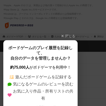
※Apple、Apple のロゴ は、米国および他の国々で登録されたApple Inc.の商標です。
※App Store は、Apple Inc.のサービスマークです。
※Android は、グーグル インコーポレイテッドの商標または登録商標です。
※Google Play とそのロゴは、Google Inc.の商標または登録商標です。
閉じる
ボドゲーマTOP
ボドとも一覧
たかお
マイボードゲーム
興味あ
ボドゲーマTOP
ボードゲームのプレイ履歴を記録し
て、
ボードゲームを検索する
自分のデータを管理しませんか？
約75,000人
がボドゲーマを利用中！
ボードゲームの新着レビュー
遊んだボードゲームを記録する
ボードゲーム会情報
気になるゲームのレビューを読む
お気に入り作品・所有リストの共
メカニクス特集
有
掲示板・トピックス