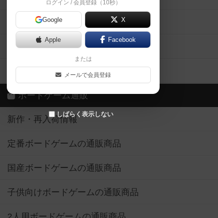
ログイン / 会員登録（10秒）
Google
X
ボドとも・会員一覧
Apple
Facebook
ボードゲーム業界コラム
または
ボドゲーマご利用案内
メールで会員登録
ボードゲーム通販
しばらく表示しない
新作・再入荷情報
定番ボードゲームの通販商品
国産ボードゲームの通販商品
子供向けボードゲームの通販商品
2人用ボードゲームの通販商品