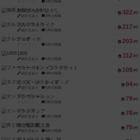
紹介文なし
1件の投稿
無限まちがいさがし
322
PT
紹介文あり
2件の投稿
ガルフストライク
217
PT
紹介文あり
1件の投稿
クルティボ
203
PT
紹介文なし
1件の投稿
1809
112
PT
紹介文あり
1件の投稿
ファースト・イン・フライト
108
PT
紹介文あり
3件の投稿
モズビ－ズ・レイダ－ズ
94
PT
紹介文あり
1件の投稿
テンプテーション
79
PT
紹介文なし
2件の投稿
インドネシア
78
PT
紹介文あり
2件の投稿
宵と暁の呪文書
75
PT
紹介文あり
8件の投稿
リスボン・トラム 28