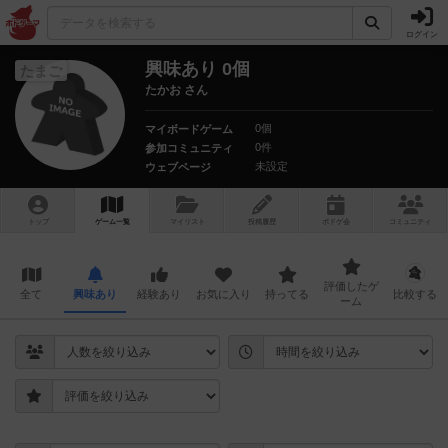
ログイン
興味あり 0個
たまご
たかお さん
0個
マイボードゲーム
0件
参加コミュニティ
未設定
ウェブページ
トップ
ゲーム一覧
マイリスト
投稿履歴
ボ
ドゲ
会
コミュニティ
評価したゲ
全て
興味あり
経験あり
お気に入り
持ってる
比較する
ーム