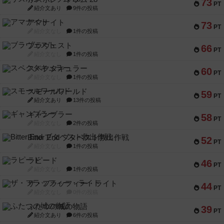
73
PT
紹介文あり
9件の投稿
アマナイト
73
PT
紹介文なし
1件の投稿
ブラヴェスト
66
PT
紹介文なし
1件の投稿
スペクタキュラー
60
PT
紹介文なし
1件の投稿
スモールワールド
59
PT
紹介文あり
13件の投稿
ギャンブラー
58
PT
紹介文なし
2件の投稿
Bitter End ブタペスト救出作戦
52
PT
紹介文なし
1件の投稿
ラピード
46
PT
紹介文なし
1件の投稿
ザ・フラッフィー・ライト
44
PT
紹介文なし
0件の投稿
ふたつの城の物語
39
PT
紹介文あり
6件の投稿