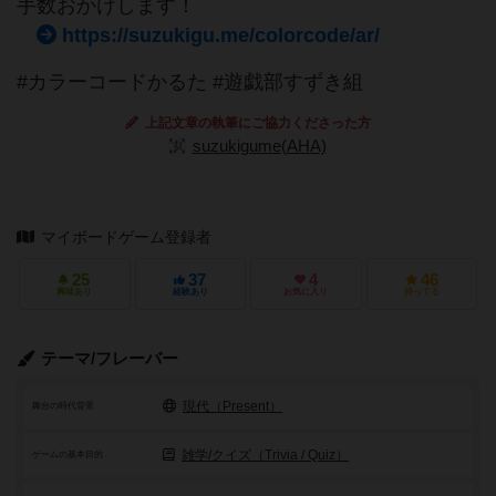
手数おかけします！
https://suzukigu.me/colorcode/ar/
#カラーコードかるた #遊戯部すずき組
上記文章の執筆にご協力くださった方
suzukigume(AHA)
マイボードゲーム登録者
25
37
4
46
興味あり
経験あり
お気に入り
持ってる
テーマ/フレーバー
現代（Present）
舞台の時代背景
雑学/クイズ（Trivia / Quiz）
ゲームの基本目的