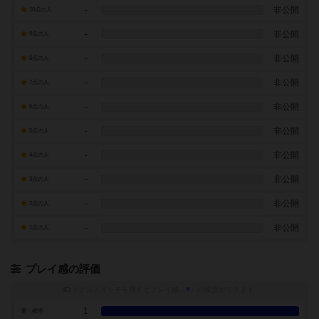
-
非公開
10点の人
-
非公開
9点の人
-
非公開
8点の人
-
非公開
7点の人
-
非公開
6点の人
-
非公開
5点の人
-
非公開
4点の人
-
非公開
3点の人
-
非公開
2点の人
-
非公開
1点の人
プレイ感の評価
トグルスイッチを押すとプレイ感（
※
）の投票ができます
1
運・確率