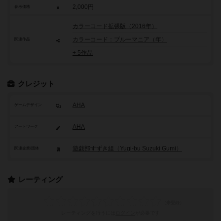
2,000円
参考価格
カラーコード拡張版（2016年）
カラーコード：ブルーマニア（年）
関連作品
+ 5作品
クレジット
AHA
ゲームデザイン
AHA
アートワーク
遊戯部すずき組（Yugi-bu Suzuki Gumi）
関連企業/団体
レーティング
レーティングを行うには
ログイン
が必要です