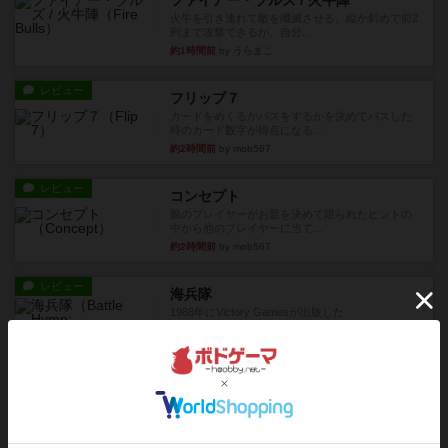
ファイアー・ブルズ / 火牛陣
火牛を引き連れて敵を殲滅させる。縦か斜めで前2
列まで攻撃できるが、自分...
約1時間前
by うらまこ
レビュー
フリップ７
カードをめくるかパスをするかを決めてパスした
時のカード数字が得点になる...
約2時間前
by mob567
レビュー
コンセプト
親のプレイヤーがお題を決めて限られたヒントの
中から他のプレイヤーに当て...
約2時間前
by mob567
レビュー
海兵隊
1988年にVictory Gamesが出版した
『Leathernec...
約2時間前
by Chaco
ルール/インスト
画像付き
充実
パーミッド
おばあちゃんは猫が大好きです!しかし、あまりに
も多くの猫を飼っているた...