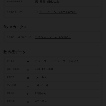
教育（Education）
政治経済/各種産業
カードゲーム（Card Game）
その他のコンセプト
メカニクス
アクションゲーム（Action）
その他のメカニクスや仕組み
作品データ
カラーコード / カラーコードかるた
タイトル
COLOR CODE
原題・英題表記
3人～6人
参加人数
5分～15分
プレイ時間
12歳から
対象年齢
2016年～
発売時期