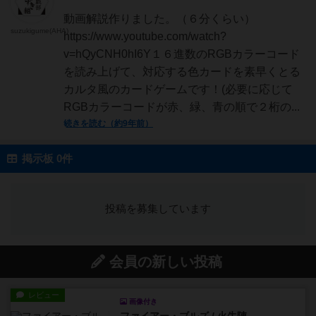
動画解説作りました。（６分くらい）
suzukigume(AHA)
https://www.youtube.com/watch?
v=hQyCNH0hI6Y１６進数のRGBカラーコード
を読み上げて、対応する色カードを素早くとる
カルタ風のカードゲームです！(必要に応じて
RGBカラーコードが赤、緑、青の順で２桁の...
続きを読む（約9年前）
掲示板 0件
投稿を募集しています
会員の新しい投稿
レビュー
画像付き