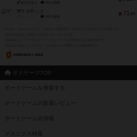
紹介文あり
4件の投稿
ザ・フラッド
71
PT
紹介文なし
1件の投稿
※Apple、Apple のロゴ は、米国および他の国々で登録されたApple Inc.の商標です。
※App Store は、Apple Inc.のサービスマークです。
※Android は、グーグル インコーポレイテッドの商標または登録商標です。
※Google Play とそのロゴは、Google Inc.の商標または登録商標です。
ボドゲーマTOP
ボードゲームを検索する
ボードゲームの新着レビュー
ボードゲーム会情報
メカニクス特集