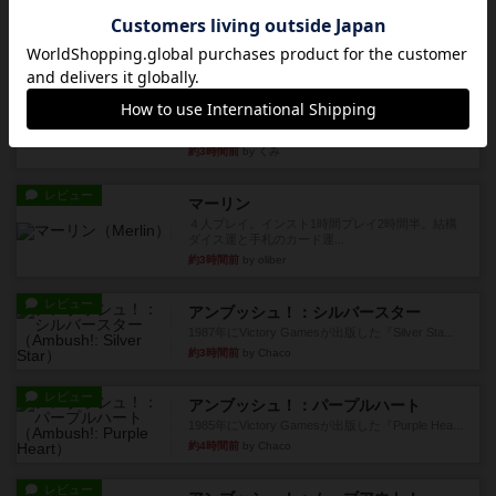
約2時間前
by jurong
レビュー
画像付き
オラパ・マイン
お気に入りのplayte製です。オラパスペースから
やり、気に入りました...
約3時間前
by くみ
レビュー
マーリン
４人プレイ。インスト1時間プレイ2時間半。結構
ダイス運と手札のカード運...
約3時間前
by oliber
レビュー
アンブッシュ！：シルバースター
1987年にVictory Gamesが出版した『Silver Sta...
約3時間前
by Chaco
レビュー
アンブッシュ！：パープルハート
1985年にVictory Gamesが出版した『Purple Hea...
約4時間前
by Chaco
レビュー