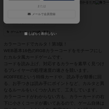
または
カラーコードでカルタ！第3版！
メールで会員登録
知的好奇心育成
ネタゲー
ゲームマーケット2016春（東京）
しばらく表示しない
カラーコードでカルタ！第3版！
WEB基本16色のRGBカラーコードをモチーフにし
たカルタ風カードゲームです。
コードを読み上げ、対応するカラーを素早く見つけ
るプレイヤーの処理速度の速さを競います。
#C0FFEEという特殊カードや、読み手が順番に回
る、お手つきは読み手にポイントなど、カルタと異
なるルールをいくつか入れて、工夫しています。
カラーコードがわからない方も、カラーカードの右
下に小さくコードが書いてあるので、ゲーム自体は