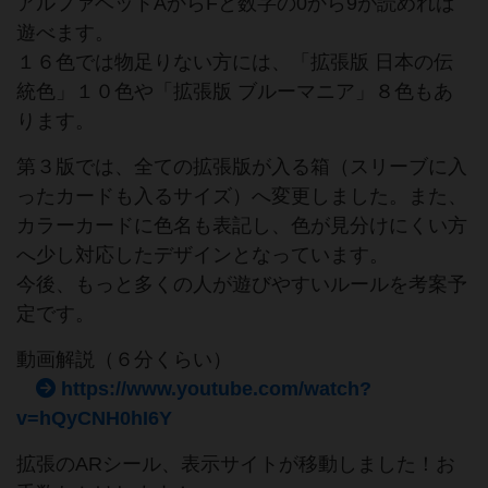
アルファベットAからFと数字の0から9が読めれば
遊べます。
１６色では物足りない方には、「拡張版 日本の伝
統色」１０色や「拡張版 ブルーマニア」８色もあ
ります。
第３版では、全ての拡張版が入る箱（スリーブに入
ったカードも入るサイズ）へ変更しました。また、
カラーカードに色名も表記し、色が見分けにくい方
へ少し対応したデザインとなっています。
今後、もっと多くの人が遊びやすいルールを考案予
定です。
動画解説（６分くらい）
https://www.youtube.com/watch?
v=hQyCNH0hI6Y
拡張のARシール、表示サイトが移動しました！お