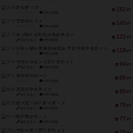
クルティボ
152
PT
紹介文なし
1件の投稿
ブラヴェスト
140
PT
紹介文なし
1件の投稿
ドブル：ポケットモンスター
122
PT
紹介文あり
4件の投稿
ジャンヌ・ダルク-オルレアン ドロー＆ライト
118
PT
紹介文なし
5件の投稿
ファースト・イン・フライト
94
PT
紹介文あり
3件の投稿
ダイススローン
88
PT
紹介文なし
1件の投稿
ガルフストライク
80
PT
紹介文あり
1件の投稿
モズビ－ズ・レイダ－ズ
79
PT
紹介文あり
1件の投稿
リー対グラント
77
PT
紹介文あり
1件の投稿
ブレーキング・アウェイ
75
PT