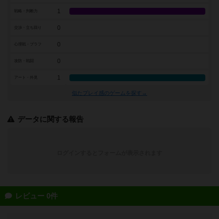
1
戦略・判断力
0
交渉・立ち回り
0
心理戦・ブラフ
0
攻防・戦闘
1
アート・外見
似たプレイ感のゲームを探す→
データに関する報告
ログインするとフォームが表示されます
レビュー 0件