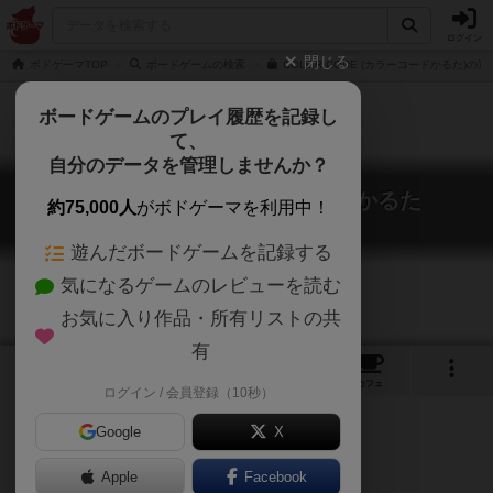
ログイン
閉じる
ボドゲーマTOP
ボードゲームの検索
COLOR CODE (カラーコードかるた)の
ボードゲームのプレイ履歴を記録し
て、
自分のデータを管理しませんか？
カラーコード / カラーコードかるた
約75,000人
がボドゲーマを利用中！
COLOR CODE
遊んだボードゲームを記録する
気になるゲームのレビューを読む
お気に入り作品・所有リストの共
有
5
5
トップ
画像
動画
レビュー
カフェ
ログイン / 会員登録（10秒）
Google
X
Apple
Facebook