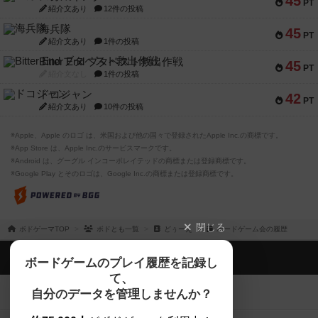
45
PT
紹介文あり
12件の投稿
海兵隊
45
PT
紹介文あり
1件の投稿
Bitter End ブタペスト救出作戦
45
PT
紹介文なし
1件の投稿
ドコジャン
42
PT
紹介文あり
10件の投稿
※Apple、Apple のロゴ は、米国および他の国々で登録されたApple Inc.の商標です。
※App Store は、Apple Inc.のサービスマークです。
※Android は、グーグル インコーポレイテッドの商標または登録商標です。
※Google Play とそのロゴは、Google Inc.の商標または登録商標です。
閉じる
ボドゲーマTOP
ボドとも一覧
どぅーえ
ボードゲーム会の履歴
ボドゲーマTOP
ボードゲームのプレイ履歴を記録し
て、
ボードゲームを検索する
自分のデータを管理しませんか？