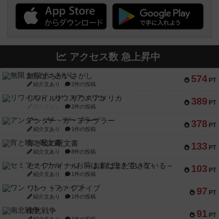
アクセス数 急上昇中
無限まちがいさがし
574
PT
紹介文あり
2件の投稿
リワイルド：サウスアメリカ
389
PT
紹介文なし
2件の投稿
アンダー・ザ・テーブラー
378
PT
紹介文あり
1件の投稿
宵と暁の呪文書
133
PT
紹介文あり
8件の投稿
セミファイナル ～お前はまだ生きている～
103
PT
紹介文あり
1件の投稿
ワン・トゥ・ファイブ
97
PT
紹介文あり
1件の投稿
南北戦争
91
PT