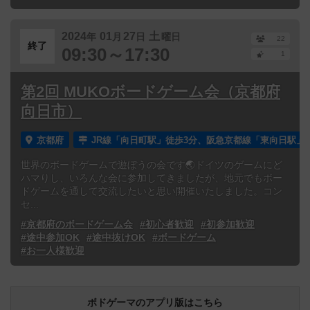
2024
01
27
土
年
月
日
曜日
22
終了
09:30～17:30
1
第2回 MUKOボードゲーム会（京都府
向日市）
京都府
JR線「向日町駅」徒歩3分、阪急京都線「東向日駅」徒
世界のボードゲームで遊ぼうの会です🌏ドイツのゲームにど
ハマりし、いろんな会に参加してきましたが、地元でもボー
ドゲームを通して交流したいと思い開催いたしました。コン
セ...
#京都府のボードゲーム会
#初心者歓迎
#初参加歓迎
#途中参加OK
#途中抜けOK
#ボードゲーム
#お一人様歓迎
ボドゲーマのアプリ版はこちら