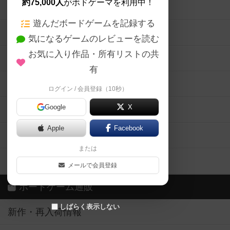
約75,000人
がボドゲーマを利用中！
ボードゲームの新着レビュー
遊んだボードゲームを記録する
ボードゲーム会情報
気になるゲームのレビューを読む
お気に入り作品・所有リストの共
メカニクス特集
有
掲示板・トピックス
ログイン / 会員登録（10秒）
Google
X
ボドとも・会員一覧
Apple
Facebook
ボードゲーム業界コラム
または
ボドゲーマご利用案内
メールで会員登録
ボードゲーム通販
しばらく表示しない
新作・再入荷情報