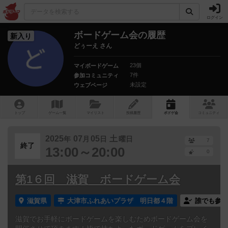
ログイン
ボードゲーム会の履歴
新入り
どぅーえ さん
23個
マイボードゲーム
7件
参加コミュニティ
未設定
ウェブページ
トップ
ゲーム一覧
マイリスト
投稿履歴
ボ
ドゲ
会
コミュニティ
2025
07
05
土
年
月
日
曜日
7
終了
13:00～20:00
0
第1６回 滋賀 ボードゲーム会
滋賀県
大津市ふれあいプラザ 明日都４階
誰でも参加
滋賀でお手軽にボードゲームを楽しむためボードゲーム会を