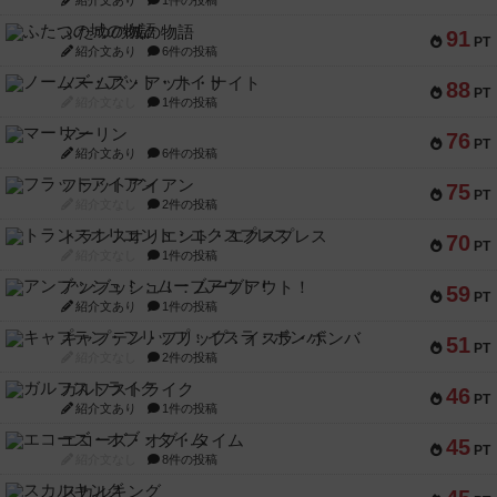
紹介文あり
1件の投稿
ふたつの城の物語
91
PT
紹介文あり
6件の投稿
ノームズ・アット・ナイト
88
PT
紹介文なし
1件の投稿
マーリン
76
PT
紹介文あり
6件の投稿
フラットアイアン
75
PT
紹介文なし
2件の投稿
トランスオリエント・エクスプレス
70
PT
紹介文なし
1件の投稿
アンブッシュ！：ムーブアウト！
59
PT
紹介文あり
1件の投稿
キャプテン・フリップ：イスラ・ボンバ
51
PT
紹介文なし
2件の投稿
ガルフストライク
46
PT
紹介文あり
1件の投稿
エコーズ・オブ・タイム
45
PT
紹介文なし
8件の投稿
スカルキング