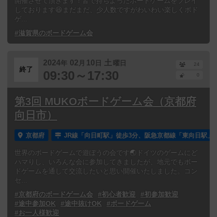
開催させて頂きます！皆で持ちよったボードゲームをプレイ
しております😆まだまだ、少人数ですがわいわい楽しくボド
ゲ...
#滋賀県のボードゲーム会
2024
02
10
土
年
月
日
曜日
24
終了
09:30～17:30
0
第3回 MUKOボードゲーム会（京都府
向日市）
京都府
JR線「向日町駅」徒歩3分、阪急京都線「東向日駅」徒
世界のボードゲームで遊ぼうの会です🌏ドイツのゲームにど
ハマりし、いろんな会に参加してきましたが、地元でもボー
ドゲームを通して交流したいと思い開催いたしました。コン
セ...
#京都府のボードゲーム会
#初心者歓迎
#初参加歓迎
#途中参加OK
#途中抜けOK
#ボードゲーム
#お一人様歓迎