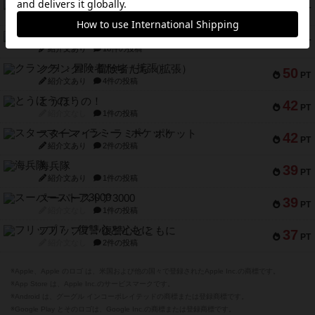
セミファイナル ～お前はまだ生きている～
53
PT
紹介文あり
1件の投稿
ふたつの街の物語
52
PT
紹介文あり
18件の投稿
クランク! ：冒険者たち（拡張）
50
PT
紹介文あり
4件の投稿
とうほうの！
42
PT
紹介文なし
1件の投稿
スターマイン・ラミー ポケット
42
PT
紹介文あり
2件の投稿
海兵隊
39
PT
紹介文あり
1件の投稿
スーパーストア3000
39
PT
紹介文なし
1件の投稿
フリップ７：復讐心とともに
37
PT
紹介文なし
2件の投稿
※Apple、Apple のロゴ は、米国および他の国々で登録されたApple Inc.の商標です。
※App Store は、Apple Inc.のサービスマークです。
※Android は、グーグル インコーポレイテッドの商標または登録商標です。
※Google Play とそのロゴは、Google Inc.の商標または登録商標です。