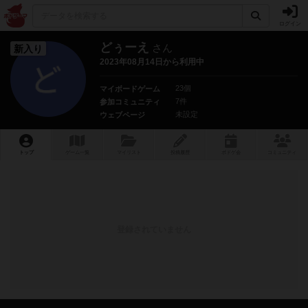
ログイン
どぅーえ
さん
新入り
2023年08月14日から利用中
23個
マイボードゲーム
7件
参加コミュニティ
未設定
ウェブページ
トップ
ゲーム一覧
マイリスト
投稿履歴
ボ
ドゲ
会
コミュニティ
登録されていません