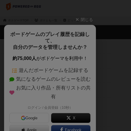
閉じる
ボドゲーマTOP
ボドとも一覧
どぅーえ
ボドゲーマTOP
ボードゲームのプレイ履歴を記録し
て、
ボードゲームを検索する
自分のデータを管理しませんか？
約75,000人
がボドゲーマを利用中！
ボードゲームの新着レビュー
遊んだボードゲームを記録する
ボードゲーム会情報
気になるゲームのレビューを読む
お気に入り作品・所有リストの共
メカニクス特集
有
掲示板・トピックス
ログイン / 会員登録（10秒）
Google
X
ボドとも・会員一覧
Apple
Facebook