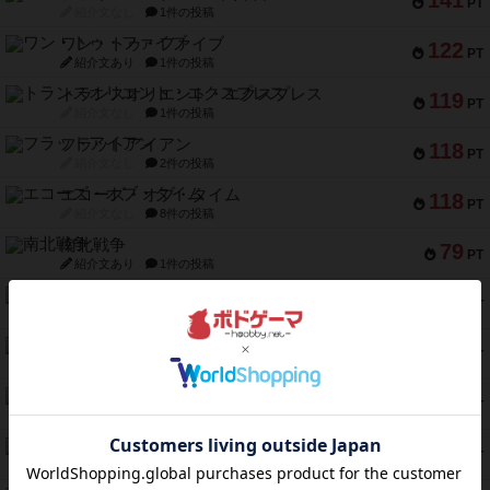
141
PT
紹介文なし
1件の投稿
ワン・トゥ・ファイブ
122
PT
紹介文あり
1件の投稿
トランスオリエント・エクスプレス
119
PT
紹介文なし
1件の投稿
フラットアイアン
118
PT
紹介文なし
2件の投稿
エコーズ・オブ・タイム
118
PT
紹介文なし
8件の投稿
南北戦争
79
PT
紹介文あり
1件の投稿
キャプテン・フリップ：イスラ・ボンバ
72
PT
紹介文なし
2件の投稿
メメントオンラインタクティクス
70
PT
紹介文あり
4件の投稿
パーミッド
68
PT
紹介文なし
1件の投稿
クリーグ
57
PT
紹介文あり
1件の投稿