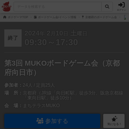
ログイン
ボドゲーマTOP
ボードゲーム会/イベント情報
京都府のボードゲーム会
2024
2
10
土
年
月
日
曜日
終了
09:30～17:30
第3回 MUKOボードゲーム会（京都
府向日市）
参加者：
24人 / 定員25人
場 所：
京都府（JR線「向日町駅」徒歩3分、阪急京都線
「東向日駅」徒歩10分）
会 場：
まちテラスMUKO
参加する
気になる！