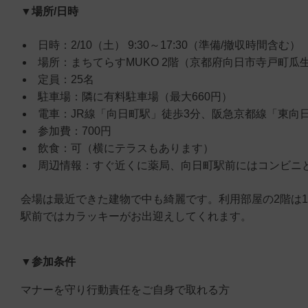
▼場所/日時
日時：2/10（土） 9:30～17:30（準備/撤収時間含む）
場所：まちてらすMUKO 2階（京都府向日市寺戸町瓜生
定員：25名
駐車場：隣に有料駐車場（最大660円）
電車：JR線「向日町駅」徒歩3分、阪急京都線「東向日
参加費：700円
飲食：可（横にテラスもあります）
周辺情報：すぐ近くに薬局、向日町駅前にはコンビニ
会場は最近できた建物で中も綺麗です。利用部屋の2階は
駅前ではカラッキーがお出迎えしてくれます。
▼参加条件
マナーを守り行動責任をご自身で取れる方