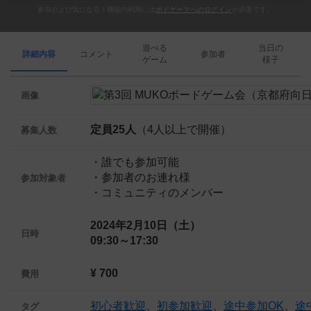
参加および気になる！機能の利用には
ボドゲーマへのログイン
が必要です。
遊べる
当日の
詳細内容
コメント
参加者
ゲーム
様子
画像
定員25人
（4人以上で開催）
募集人数
・誰でも参加可能
・参加者のお連れ様
参加対象者
・コミュニティのメンバー
2024年2月10日（土）
日時
09:30～17:30
¥ 700
費用
初心者歓迎
、
初参加歓迎
、
途中参加OK
、
途
タグ