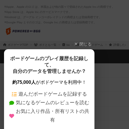
※Apple、Apple のロゴ は、米国および他の国々で登録されたApple Inc.の商標です。
※App Store は、Apple Inc.のサービスマークです。
※Android は、グーグル インコーポレイテッドの商標または登録商標です。
※Google Play とそのロゴは、Google Inc.の商標または登録商標です。
閉じる
ボドゲーマTOP
ボドとも一覧
ka
マイボードゲーム
評価したボ
ボドゲーマTOP
ボードゲームのプレイ履歴を記録し
て、
ボードゲームを検索する
自分のデータを管理しませんか？
約75,000人
がボドゲーマを利用中！
ボードゲームの新着レビュー
遊んだボードゲームを記録する
ボードゲーム会情報
気になるゲームのレビューを読む
お気に入り作品・所有リストの共
メカニクス特集
有
掲示板・トピックス