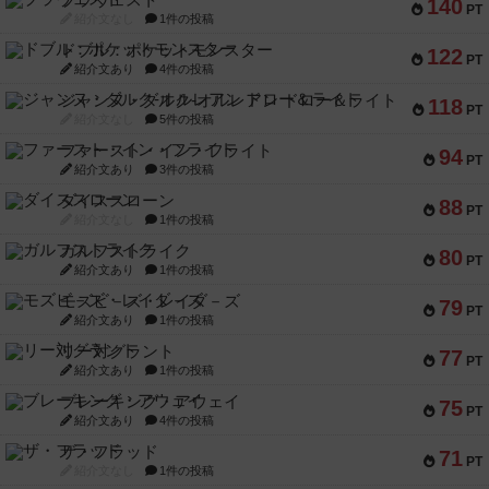
ブラヴェスト
140
PT
紹介文なし
1件の投稿
ドブル：ポケットモンスター
122
PT
紹介文あり
4件の投稿
ジャンヌ・ダルク-オルレアン ドロー＆ライト
118
PT
紹介文なし
5件の投稿
ファースト・イン・フライト
94
PT
紹介文あり
3件の投稿
ダイススローン
88
PT
紹介文なし
1件の投稿
ガルフストライク
80
PT
紹介文あり
1件の投稿
モズビ－ズ・レイダ－ズ
79
PT
紹介文あり
1件の投稿
リー対グラント
77
PT
紹介文あり
1件の投稿
ブレーキング・アウェイ
75
PT
紹介文あり
4件の投稿
ザ・フラッド
71
PT
紹介文なし
1件の投稿