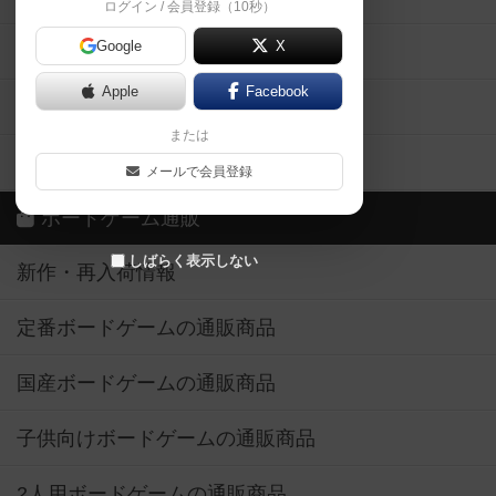
ログイン / 会員登録（10秒）
Google
X
ボドとも・会員一覧
Apple
Facebook
ボードゲーム業界コラム
または
ボドゲーマご利用案内
メールで会員登録
ボードゲーム通販
しばらく表示しない
新作・再入荷情報
定番ボードゲームの通販商品
国産ボードゲームの通販商品
子供向けボードゲームの通販商品
2人用ボードゲームの通販商品